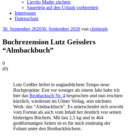
Lievito Madre züchten
Sauerteig auf den Urlaub vorbereiten
Impressum
Datenschutz
Veröffentlicht
30. September 2020
30. September 2020
von
christoph
am
Buchrezension Lutz Geisslers
“Almbackbuch”
0
(
0
)
Lutz Geißler liefert in unglaublichem Tempo neue
Buchprojekte: Erst vor weniger als einem Jahr habe ich
hier das
Brotbackuch Nr. 4
besprochen und nun erschien
kürzlich, wiederum im Ulmer Verlag, sein nächstes
Werk: das “Almbackbuch”. Es unterscheidet sich sowohl
vom Format als auch vom Inhalt her deutlich von seinen
bisherigen Büchern. Mit fast 2,5 kg und in 464
großformatigen Seiten ist es für mich eindeutig der
Foliant unter den Brotbackbüchern.