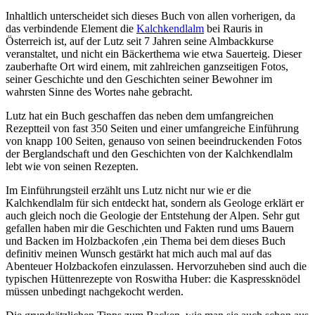
Inhaltlich unterscheidet sich dieses Buch von allen vorherigen, da
das verbindende Element die
Kalchkendlalm
bei Rauris in
Österreich ist, auf der Lutz seit 7 Jahren seine Almbackkurse
veranstaltet, und nicht ein Bäckerthema wie etwa Sauerteig. Dieser
zauberhafte Ort wird einem, mit zahlreichen ganzseitigen Fotos,
seiner Geschichte und den Geschichten seiner Bewohner im
wahrsten Sinne des Wortes nahe gebracht.
Lutz hat ein Buch geschaffen das neben dem umfangreichen
Rezeptteil von fast 350 Seiten und einer umfangreiche Einführung
von knapp 100 Seiten, genauso von seinen beeindruckenden Fotos
der Berglandschaft und den Geschichten von der Kalchkendlalm
lebt wie von seinen Rezepten.
Im Einführungsteil erzählt uns Lutz nicht nur wie er die
Kalchkendlalm für sich entdeckt hat, sondern als Geologe erklärt er
auch gleich noch die Geologie der Entstehung der Alpen. Sehr gut
gefallen haben mir die Geschichten und Fakten rund ums Bauern
und Backen im Holzbackofen ,ein Thema bei dem dieses Buch
definitiv meinen Wunsch gestärkt hat mich auch mal auf das
Abenteuer Holzbackofen einzulassen. Hervorzuheben sind auch die
typischen Hüttenrezepte von Roswitha Huber: die Kaspressknödel
müssen unbedingt nachgekocht werden.