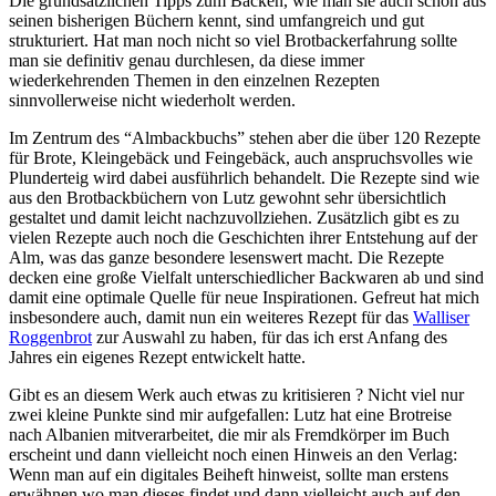
Die grundsätzlichen Tipps zum Backen, wie man sie auch schon aus
seinen bisherigen Büchern kennt, sind umfangreich und gut
strukturiert. Hat man noch nicht so viel Brotbackerfahrung sollte
man sie definitiv genau durchlesen, da diese immer
wiederkehrenden Themen in den einzelnen Rezepten
sinnvollerweise nicht wiederholt werden.
Im Zentrum des “Almbackbuchs” stehen aber die über 120 Rezepte
für Brote, Kleingebäck und Feingebäck, auch anspruchsvolles wie
Plunderteig wird dabei ausführlich behandelt. Die Rezepte sind wie
aus den Brotbackbüchern von Lutz gewohnt sehr übersichtlich
gestaltet und damit leicht nachzuvollziehen. Zusätzlich gibt es zu
vielen Rezepte auch noch die Geschichten ihrer Entstehung auf der
Alm, was das ganze besondere lesenswert macht. Die Rezepte
decken eine große Vielfalt unterschiedlicher Backwaren ab und sind
damit eine optimale Quelle für neue Inspirationen. Gefreut hat mich
insbesondere auch, damit nun ein weiteres Rezept für das
Walliser
Roggenbrot
zur Auswahl zu haben, für das ich erst Anfang des
Jahres ein eigenes Rezept entwickelt hatte.
Gibt es an diesem Werk auch etwas zu kritisieren ? Nicht viel nur
zwei kleine Punkte sind mir aufgefallen: Lutz hat eine Brotreise
nach Albanien mitverarbeitet, die mir als Fremdkörper im Buch
erscheint und dann vielleicht noch einen Hinweis an den Verlag:
Wenn man auf ein digitales Beiheft hinweist, sollte man erstens
erwähnen wo man dieses findet und dann vielleicht auch auf den