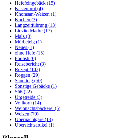
Hefefeingebäck
(15)
Kastenbrot
(4)
Khorasan-Weizen
(1)
Kuchen
(3)
Langzeitführung
(13)
Lievito Madre
(17)
Malz
(8)
Mürbeteig
(1)
Neues
(1)
ohne Hefe
(15)
Poolish
(6)
Reisebericht
(3)
Rezept
(102)
Roggen
(29)
Sauerteig
(50)
Sonstige Gebäcke
(1)
Süß
(22)
Urgetreide
(3)
Vollkorn
(14)
Weihnachtsbäckerei
(5)
Weizen
(70)
Übernachtgare
(13)
Übersichtsartikel
(1)