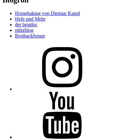
Blogroll
Homebaking von Dietmar Kappl
Hefe und Mehr
der brotdoc
plötzblog
Brotbackforum
Folge
mir
auf
Instagram
Folge
mir
auf
YouTube