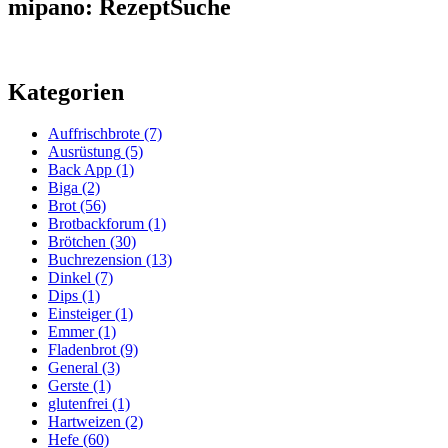
mipano: RezeptSuche
Kategorien
Auffrischbrote
(7)
Ausrüstung
(5)
Back App
(1)
Biga
(2)
Brot
(56)
Brotbackforum
(1)
Brötchen
(30)
Buchrezension
(13)
Dinkel
(7)
Dips
(1)
Einsteiger
(1)
Emmer
(1)
Fladenbrot
(9)
General
(3)
Gerste
(1)
glutenfrei
(1)
Hartweizen
(2)
Hefe
(60)