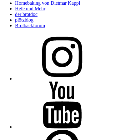
Homebaking von Dietmar Kappl
Hefe und Mehr
der brotdoc
plötzblog
Brotbackforum
Folge
mir
auf
Instagram
Folge
mir
auf
YouTube
Folge
mir