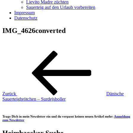
Lievito Madre züchten
Sauerteig auf den Urlaub vorbereiten
Impressum
Datenschutz
IMG_4626converted
Beitragsnavigation
Vorheriger
Beitrag
Zurück
Dänische
Sauerteigbrötchen – Surdejsboller
Trage Dich in mein Newsletter ein und du verpasst keinen neuen Artikel mehr:
Anmeldung
zum Newsletter
Heimbaecker Suche