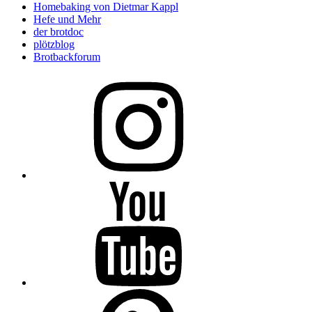
Homebaking von Dietmar Kappl
Hefe und Mehr
der brotdoc
plötzblog
Brotbackforum
Folge
mir
auf
Instagram
Folge
mir
auf
YouTube
Folge
mir