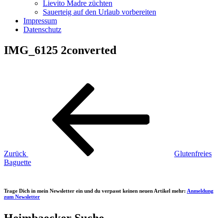
Lievito Madre züchten
Sauerteig auf den Urlaub vorbereiten
Impressum
Datenschutz
IMG_6125 2converted
Beitragsnavigation
Vorheriger
Beitrag
Zurück
Glutenfreies
Baguette
Trage Dich in mein Newsletter ein und du verpasst keinen neuen Artikel mehr:
Anmeldung
zum Newsletter
Heimbaecker Suche