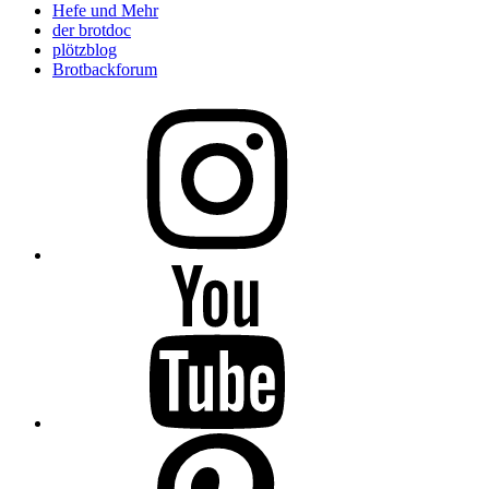
Hefe und Mehr
der brotdoc
plötzblog
Brotbackforum
Folge
mir
auf
Instagram
Folge
mir
auf
YouTube
Folge
mir
auf