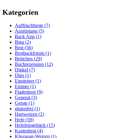
Kategorien
Auffrischbrote
(7)
Ausrüstung
(5)
Back App
(1)
Biga
(2)
Brot
(56)
Brotbackforum
(1)
Brötchen
(29)
Buchrezension
(12)
Dinkel
(7)
Dips
(1)
Einsteiger
(1)
Emmer
(1)
Fladenbrot
(9)
General
(3)
Gerste
(1)
glutenfrei
(1)
Hartweizen
(2)
Hefe
(59)
Hefefeingebäck
(15)
Kastenbrot
(4)
Khorasan-Weizen
(1)