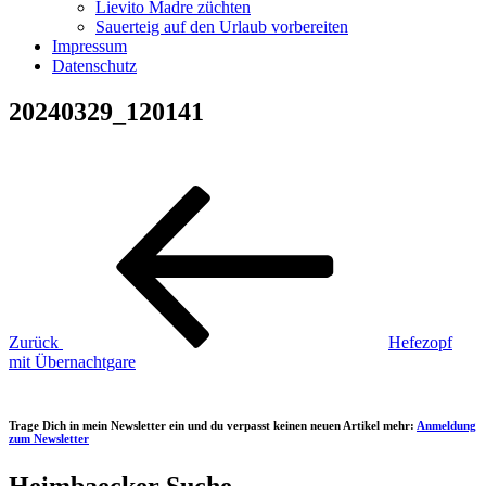
Lievito Madre züchten
Sauerteig auf den Urlaub vorbereiten
Impressum
Datenschutz
20240329_120141
Beitragsnavigation
Vorheriger
Beitrag
Zurück
Hefezopf
mit Übernachtgare
Trage Dich in mein Newsletter ein und du verpasst keinen neuen Artikel mehr:
Anmeldung
zum Newsletter
Heimbaecker Suche