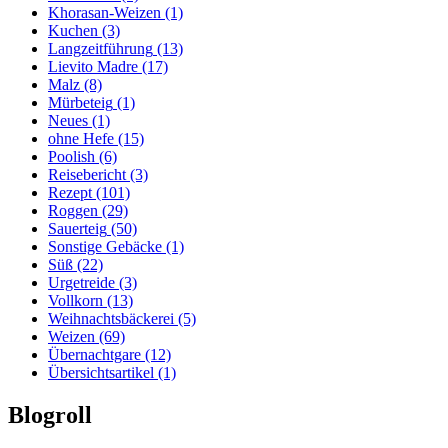
Khorasan-Weizen
(1)
Kuchen
(3)
Langzeitführung
(13)
Lievito Madre
(17)
Malz
(8)
Mürbeteig
(1)
Neues
(1)
ohne Hefe
(15)
Poolish
(6)
Reisebericht
(3)
Rezept
(101)
Roggen
(29)
Sauerteig
(50)
Sonstige Gebäcke
(1)
Süß
(22)
Urgetreide
(3)
Vollkorn
(13)
Weihnachtsbäckerei
(5)
Weizen
(69)
Übernachtgare
(12)
Übersichtsartikel
(1)
Blogroll