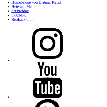
Homebaking von Dietmar Kappl
Hefe und Mehr
der brotdoc
plötzblog
Brotbackforum
Folge
mir
auf
Instagram
Folge
mir
auf
YouTube
Folge
mir