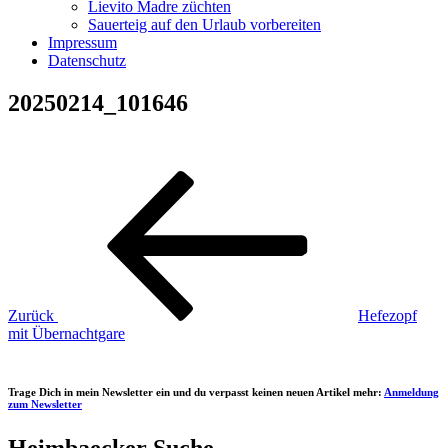
Lievito Madre züchten
Sauerteig auf den Urlaub vorbereiten
Impressum
Datenschutz
20250214_101646
Beitragsnavigation
Vorheriger
Beitrag
Zurück
Hefezopf
mit Übernachtgare
Trage Dich in mein Newsletter ein und du verpasst keinen neuen Artikel mehr:
Anmeldung
zum Newsletter
Heimbaecker Suche