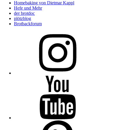
Homebaking von Dietmar Kappl
Hefe und Mehr
der brotdoc
plötzblog
Brotbackforum
Folge
mir
auf
Instagram
Folge
mir
auf
YouTube
Folge
mir