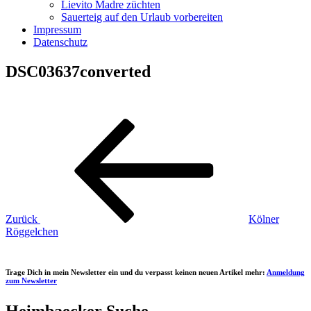
Lievito Madre züchten
Sauerteig auf den Urlaub vorbereiten
Impressum
Datenschutz
DSC03637converted
Beitragsnavigation
Vorheriger
Beitrag
Zurück
Kölner
Röggelchen
Trage Dich in mein Newsletter ein und du verpasst keinen neuen Artikel mehr:
Anmeldung
zum Newsletter
Heimbaecker Suche