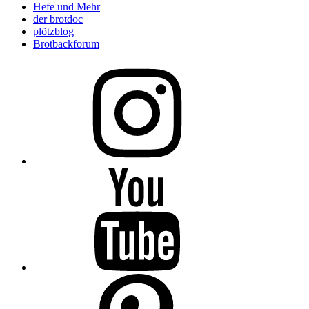
Hefe und Mehr
der brotdoc
plötzblog
Brotbackforum
Folge
mir
auf
Instagram
Folge
mir
auf
YouTube
Folge
mir
auf