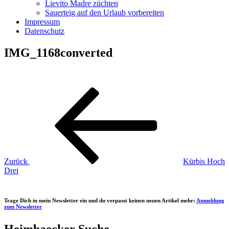
Lievito Madre züchten
Sauerteig auf den Urlaub vorbereiten
Impressum
Datenschutz
IMG_1168converted
Beitragsnavigation
Vorheriger
Beitrag
Zurück
Kürbis Hoch
Drei
Trage Dich in mein Newsletter ein und du verpasst keinen neuen Artikel mehr:
Anmeldung
zum Newsletter
Heimbaecker Suche