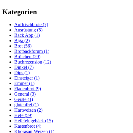
Kategorien
Auffrischbrote
(7)
Ausrüstung
(5)
Back App
(1)
Biga
(2)
Brot
(56)
Brotbackforum
(1)
Brötchen
(29)
Buchrezension
(12)
Dinkel
(7)
Dips
(1)
Einsteiger
(1)
Emmer
(1)
Fladenbrot
(9)
General
(3)
Gerste
(1)
glutenfrei
(1)
Hartweizen
(2)
Hefe
(59)
Hefefeingebäck
(15)
Kastenbrot
(4)
Khorasan-Weizen
(1)