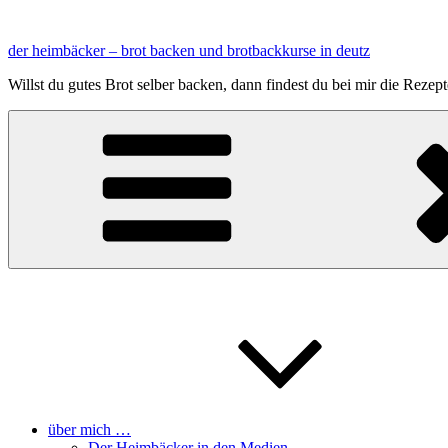
Zum
Inhalt
der heimbäcker – brot backen und brotbackkurse in deutz
springen
Willst du gutes Brot selber backen, dann findest du bei mir die Reze
über mich …
Der Heimbäcker in den Medien