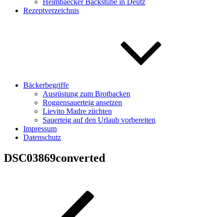
Heimbaecker Backstube in Deutz
Rezeptverzeichnis
Bäckerbegriffe
Ausrüstung zum Brotbacken
Roggensauerteig ansetzen
Lievito Madre züchten
Sauerteig auf den Urlaub vorbereiten
Impressum
Datenschutz
DSC03869converted
Beitragsnavigation
Vorheriger
Beitrag