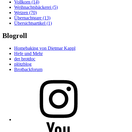
Vollkorn
(14)
Weihnachtsbäckerei
(5)
Weizen
(70)
Übernachtgare
(13)
Übersichtsartikel
(1)
Blogroll
Homebaking von Dietmar Kappl
Hefe und Mehr
der brotdoc
plötzblog
Brotbackforum
Folge
mir
auf
Instagram
Folge
mir