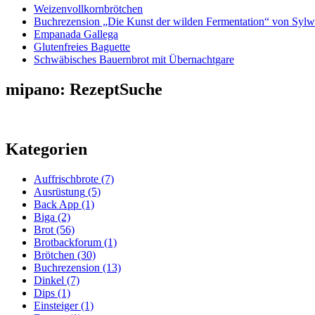
Weizenvollkornbrötchen
Buchrezension „Die Kunst der wilden Fermentation“ von Sylw
Empanada Gallega
Glutenfreies Baguette
Schwäbisches Bauernbrot mit Übernachtgare
mipano: RezeptSuche
Kategorien
Auffrischbrote
(7)
Ausrüstung
(5)
Back App
(1)
Biga
(2)
Brot
(56)
Brotbackforum
(1)
Brötchen
(30)
Buchrezension
(13)
Dinkel
(7)
Dips
(1)
Einsteiger
(1)