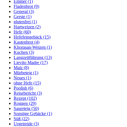
Emmer
(1)
Fladenbrot
(9)
General
(3)
Gerste
(1)
glutenfrei
(1)
Hartweizen
(2)
Hefe
(60)
Hefefeingebäck
(15)
Kastenbrot
(4)
Khorasan-Weizen
(1)
Kuchen
(3)
Langzeitführung
(13)
Lievito Madre
(17)
Malz
(8)
Mürbeteig
(1)
Neues
(1)
ohne Hefe
(15)
Poolish
(6)
Reisebericht
(3)
Rezept
(102)
Roggen
(29)
Sauerteig
(50)
Sonstige Gebäcke
(1)
Süß
(22)
Urgetreide
(3)