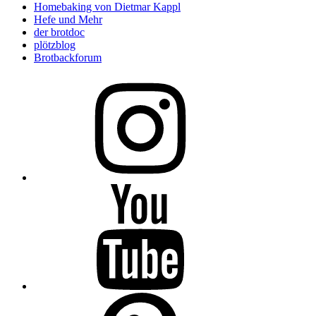
Homebaking von Dietmar Kappl
Hefe und Mehr
der brotdoc
plötzblog
Brotbackforum
Folge
mir
auf
Instagram
Folge
mir
auf
YouTube
Folge
mir