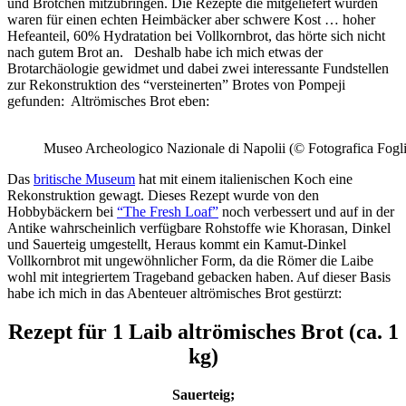
und Brötchen mitzubringen. Die Rezepte die mitgeliefert wurden
waren für einen echten Heimbäcker aber schwere Kost … hoher
Hefeanteil, 60% Hydratation bei Vollkornbrot, das hörte sich nicht
nach gutem Brot an. Deshalb habe ich mich etwas der
Brotarchäologie gewidmet und dabei zwei interessante Fundstellen
zur Rekonstruktion des “versteinerten” Brotes von Pompeji
gefunden: Altrömisches Brot eben:
Museo Archeologico Nazionale di Napolii (© Fotografica Fogli
Das
britische Museum
hat mit einem italienischen Koch eine
Rekonstruktion gewagt. Dieses Rezept wurde von den
Hobbybäckern bei
“The Fresh Loaf”
noch verbessert und auf in der
Antike wahrscheinlich verfügbare Rohstoffe wie Khorasan, Dinkel
und Sauerteig umgestellt, Heraus kommt ein Kamut-Dinkel
Vollkornbrot mit ungewöhnlicher Form, da die Römer die Laibe
wohl mit integriertem Trageband gebacken haben. Auf dieser Basis
habe ich mich in das Abenteuer altrömisches Brot gestürzt:
Rezept für 1 Laib altrömisches Brot (ca. 1
kg)
Sauerteig;