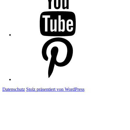
mir
auf
YouTube
Folge
mir
auf
Pinterest
Datenschutz
Stolz präsentiert von WordPress