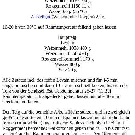
Weizenmehl 1050 100 g
Roggenmehl 1150 11 g
Wasser 66 g (35 °C)
Anstellgut
(Weizen oder Roggen) 22 g
16-20 h von 30°C auf Raumtemperatur fallend gehen lassen
Hauptteig:
Levain
Weizenmehl 1050 400 g
Weizenmehl 550 430 g
Roggenvollkornmehl 170 g
Wasser 800 g
Salz 20 g
Alle Zutaten incl. des reifen Levain mischen und für 4-5 min
langsam mischen und dann 10 -12 min schnell kneten, bis sich der
Teig von der Schüssel löst, Teigtemperatur 25-27 °C. Bei
Raumtemperatur 3 h abgedeckt gehen lassen und alle 30 min
strecken und falten.
Den Teig auf die bemehlte Arbeitsfläche stürzen und in zwei gleich
große Teile aufteilen. 10 min entspannen lassen und dann die Laibe
formen (rundwirken) und mit dem Schluss nach oben in ein mit
Roggenmehl bemehltes Gärkörbchen geben und ca 1 h bis zur fast
vollen Gare bei Raumtemperatur gehen lassen. Den Ofen gut auf