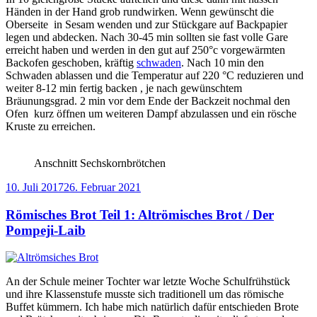
Händen in der Hand grob rundwirken. Wenn gewünscht die
Oberseite in Sesam wenden und zur Stückgare auf Backpapier
legen und abdecken. Nach 30-45 min sollten sie fast volle Gare
erreicht haben und werden in den gut auf 250°c vorgewärmten
Backofen geschoben, kräftig
schwaden
. Nach 10 min den
Schwaden ablassen und die Temperatur auf 220 °C reduzieren und
weiter 8-12 min fertig backen , je nach gewünschtem
Bräunungsgrad. 2 min vor dem Ende der Backzeit nochmal den
Ofen kurz öffnen um weiteren Dampf abzulassen und ein rösche
Kruste zu erreichen.
Anschnitt Sechskornbrötchen
Veröffentlicht
10. Juli 2017
26. Februar 2021
am
Römisches Brot Teil 1: Altrömisches Brot / Der
Pompeji-Laib
An der Schule meiner Tochter war letzte Woche Schulfrühstück
und ihre Klassenstufe musste sich traditionell um das römische
Buffet kümmern. Ich habe mich natürlich dafür entschieden Brote