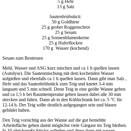
5 g Hefe
13 g Salz
Saatenbrühstück:
50 g Goldhirse
25 g grober Roggenschrot
25 g Sesam
25 g Sonnenblumenkerne
25 g Haferflocken
170 g Wasser (kochend)
Sesam zum Bestreuen
Mehl, Wasser und ASG kurz mischen und ca 1 h quellen lassen
(Autolyse). Die Saatenmischung mit dem kochenden Wasser
aufgießen und ebenfalls ca 1 h quellen lassen. Dann gibt man Salz ,
Hefe und das Saatenbrühstück zum Teig und knetet 3-4 min
langsam und 5 min schnell. Denn Teig in eine geölte Wanne geben
und ca 1,5 h bei Raumtemperatur gehen lassen dabei alle 30 min
strecken und falten. Dann ab in den Kühlschrank bei ca. 5 °C für
12-14 h. Der Teig sollte deutlich aufgegangen sein und blasen
gebildet haben.
Den Teig vorsichtig aus der Wanne auf die gut bemehlte
Arbeitsfläche geben damit möglichst viele Gärgase im Teig bleiben.
In 10 gleichgroße Stücke aufteilen und diese dann mit nassen