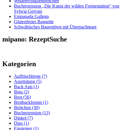
Weizenvollkornbrötchen
Buchrezension „Die Kunst der wilden Fermentation“ von
Sylwia Gervais
Empanada Gallega
Glutenfreies Baguette
Schwäbisches Bauernbrot mit Übernachtgare
mipano: RezeptSuche
Kategorien
Auffrischbrote
(7)
Ausrüstung
(5)
Back App
(1)
Biga
(2)
Brot
(56)
Brotbackforum
(1)
Brötchen
(30)
Buchrezension
(13)
Dinkel
(7)
Dips
(1)
Einsteiger
(1)