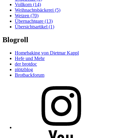
Vollkorn
(14)
Weihnachtsbäckerei
(5)
Weizen
(70)
Übernachtgare
(13)
Übersichtsartikel
(1)
Blogroll
Homebaking von Dietmar Kappl
Hefe und Mehr
der brotdoc
plötzblog
Brotbackforum
Folge
mir
auf
Instagram
Folge