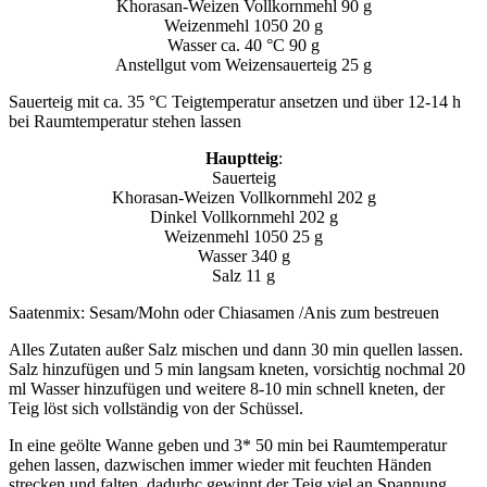
Khorasan-Weizen Vollkornmehl 90 g
Weizenmehl 1050 20 g
Wasser ca. 40 °C 90 g
Anstellgut vom Weizensauerteig 25 g
Sauerteig mit ca. 35 °C Teigtemperatur ansetzen und über 12-14 h
bei Raumtemperatur stehen lassen
Hauptteig
:
Sauerteig
Khorasan-Weizen Vollkornmehl 202 g
Dinkel Vollkornmehl 202 g
Weizenmehl 1050 25 g
Wasser 340 g
Salz 11 g
Saatenmix: Sesam/Mohn oder Chiasamen /Anis zum bestreuen
Alles Zutaten außer Salz mischen und dann 30 min quellen lassen.
Salz hinzufügen und 5 min langsam kneten, vorsichtig nochmal 20
ml Wasser hinzufügen und weitere 8-10 min schnell kneten, der
Teig löst sich vollständig von der Schüssel.
In eine geölte Wanne geben und 3* 50 min bei Raumtemperatur
gehen lassen, dazwischen immer wieder mit feuchten Händen
strecken und falten, dadurhc gewinnt der Teig viel an Spannung.