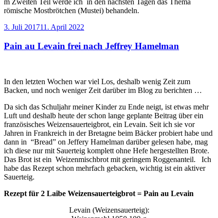
m Zweiten Teil werde ich in den nächsten Tagen das Thema
römische Mostbrötchen (Mustei) behandeln.
Veröffentlicht
3. Juli 2017
11. April 2022
am
Pain au Levain frei nach Jeffrey Hamelman
In den letzten Wochen war viel Los, deshalb wenig Zeit zum
Backen, und noch weniger Zeit darüber im Blog zu berichten …
Da sich das Schuljahr meiner Kinder zu Ende neigt, ist etwas mehr
Luft und deshalb heute der schon lange geplante Beitrag über ein
französisches Weizensauerteigbrot, ein Levain. Seit ich sie vor
Jahren in Frankreich in der Bretagne beim Bäcker probiert habe und
dann in “Bread” on Jeffery Hamelman darüber gelesen habe, mag
ich diese nur mit Sauerteig komplett ohne Hefe hergestellten Brote.
Das Brot ist ein Weizenmischbrot mit geringem Roggenanteil. Ich
habe das Rezept schon mehrfach gebacken, wichtig ist ein aktiver
Sauerteig.
Rezept für 2 Laibe Weizensauerteigbrot = Pain au Levain
Levain (Weizensauerteig):