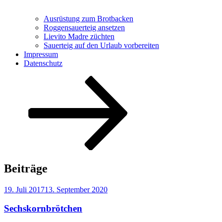
Ausrüstung zum Brotbacken
Roggensauerteig ansetzen
Lievito Madre züchten
Sauerteig auf den Urlaub vorbereiten
Impressum
Datenschutz
Nach
unten
zum
Inhalt
scrollen
Beiträge
Veröffentlicht
19. Juli 2017
13. September 2020
am
Sechskornbrötchen