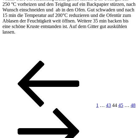
250 °C vorheizen und den Teigling auf ein Backpapier stürzen, nach
Wunsch einschneiden und ab in den Ofen. Gut schwaden und nach
15 min die Temperatur auf 200°C reduzieren und die Ofentür zum
Ablasen der Feuchtigkeit weit öffnen. Weitere 35 min backen bis
eine schöne Kruste entstanden ist. Auf dem Gitter gut auskühlen
lassen.
Seitennummerierung
Vorherige
Seite
Seite
Seite
Seite
Seit
Seite
der
Beiträge
1
…
43
44
45
…
48
Nächste
Seite