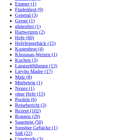
Emmer
(1)
Fladenbrot
(9)
General
(3)
Gerste
(1)
glutenfrei
(1)
Hartweizen
(2)
Hefe
(60)
Hefefeingebäck
(15)
Kastenbrot
(4)
Khorasan-Weizen
(1)
Kuchen
(3)
Langzeitführung
(13)
Lievito Madre
(17)
Malz
(8)
Mürbeteig
(1)
Neues
(1)
ohne Hefe
(15)
Poolish
(6)
Reisebericht
(3)
Rezept
(102)
Roggen
(29)
Sauerteig
(50)
Sonstige Gebäcke
(1)
Süß
(22)
Urgetreide
(3)