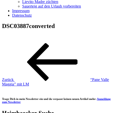
Lievito Madre züchten
Sauerteig auf den Urlaub vorbereiten
Impressum
Datenschutz
DSC03887converted
Beitragsnavigation
Vorheriger
Beitrag
Zurück
“Pane Valle
Maggia” mit LM
Trage Dich in mein Newsletter ein und du verpasst keinen neuen Artikel mehr:
Anmeldung
zum Newsletter
Heimbaecker Suche