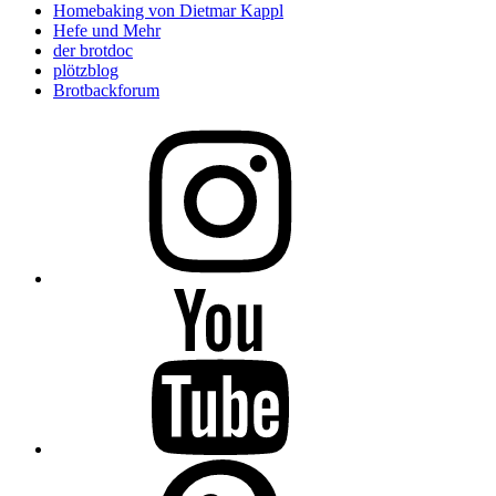
Homebaking von Dietmar Kappl
Hefe und Mehr
der brotdoc
plötzblog
Brotbackforum
Folge
mir
auf
Instagram
Folge
mir
auf
YouTube
Folge
mir