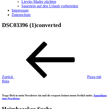
Lievito Madre züchten
Sauerteig auf den Urlaub vorbereiten
Impressum
Datenschutz
DSC03396 (1)converted
Beitragsnavigation
Vorheriger
Beitrag
Zurück
Pizza mit
Biga
Trage Dich in mein Newsletter ein und du verpasst keinen neuen Artikel mehr:
Anmeldung
zum Newsletter
Heimbaecker Suche