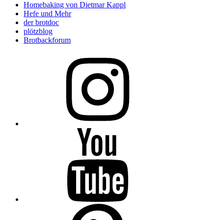
Homebaking von Dietmar Kappl
Hefe und Mehr
der brotdoc
plötzblog
Brotbackforum
Folge
mir
auf
Instagram
Folge
mir
auf
YouTube
Folge
mir