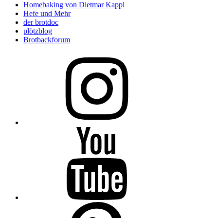
Homebaking von Dietmar Kappl
Hefe und Mehr
der brotdoc
plötzblog
Brotbackforum
Folge
mir
auf
Instagram
Folge
mir
auf
YouTube
Folge
mir