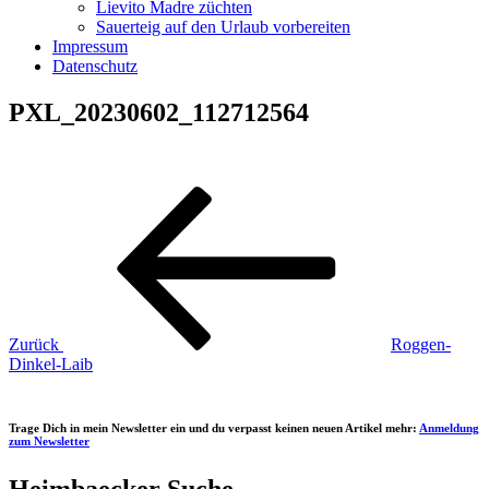
Lievito Madre züchten
Sauerteig auf den Urlaub vorbereiten
Impressum
Datenschutz
PXL_20230602_112712564
Beitragsnavigation
Vorheriger
Beitrag
Zurück
Roggen-
Dinkel-Laib
Trage Dich in mein Newsletter ein und du verpasst keinen neuen Artikel mehr:
Anmeldung
zum Newsletter
Heimbaecker Suche