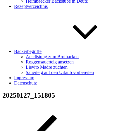
Heimbaecker Backstube in Deutz
Rezeptverzeichnis
Bäckerbegriffe
Ausrüstung zum Brotbacken
Roggensauerteig ansetzen
Lievito Madre züchten
Sauerteig auf den Urlaub vorbereiten
Impressum
Datenschutz
20250127_151805
Beitragsnavigation
Vorheriger
Beitrag