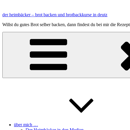
Zum
Inhalt
der heimbäcker – brot backen und brotbackkurse in deutz
springen
Willst du gutes Brot selber backen, dann findest du bei mir die Reze
über mich …
Der Heimbäcker in den Medien