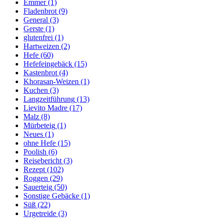
Emmer
(1)
Fladenbrot
(9)
General
(3)
Gerste
(1)
glutenfrei
(1)
Hartweizen
(2)
Hefe
(60)
Hefefeingebäck
(15)
Kastenbrot
(4)
Khorasan-Weizen
(1)
Kuchen
(3)
Langzeitführung
(13)
Lievito Madre
(17)
Malz
(8)
Mürbeteig
(1)
Neues
(1)
ohne Hefe
(15)
Poolish
(6)
Reisebericht
(3)
Rezept
(102)
Roggen
(29)
Sauerteig
(50)
Sonstige Gebäcke
(1)
Süß
(22)
Urgetreide
(3)