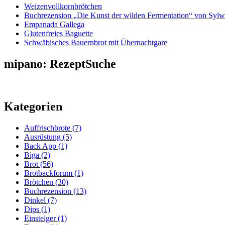
Weizenvollkornbrötchen
Buchrezension „Die Kunst der wilden Fermentation“ von Sylw
Empanada Gallega
Glutenfreies Baguette
Schwäbisches Bauernbrot mit Übernachtgare
mipano: RezeptSuche
Kategorien
Auffrischbrote
(7)
Ausrüstung
(5)
Back App
(1)
Biga
(2)
Brot
(56)
Brotbackforum
(1)
Brötchen
(30)
Buchrezension
(13)
Dinkel
(7)
Dips
(1)
Einsteiger
(1)