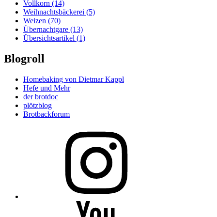
Vollkorn
(14)
Weihnachtsbäckerei
(5)
Weizen
(70)
Übernachtgare
(13)
Übersichtsartikel
(1)
Blogroll
Homebaking von Dietmar Kappl
Hefe und Mehr
der brotdoc
plötzblog
Brotbackforum
Folge
mir
auf
Instagram
Folge
mir