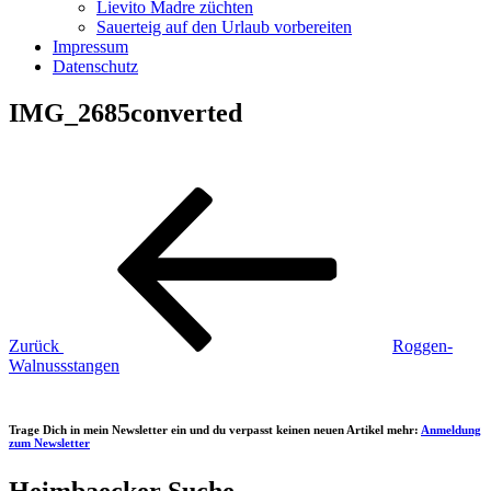
Lievito Madre züchten
Sauerteig auf den Urlaub vorbereiten
Impressum
Datenschutz
IMG_2685converted
Beitragsnavigation
Vorheriger
Beitrag
Zurück
Roggen-
Walnussstangen
Trage Dich in mein Newsletter ein und du verpasst keinen neuen Artikel mehr:
Anmeldung
zum Newsletter
Heimbaecker Suche