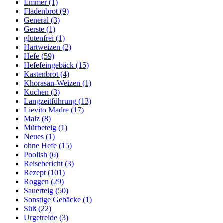
Emmer
(1)
Fladenbrot
(9)
General
(3)
Gerste
(1)
glutenfrei
(1)
Hartweizen
(2)
Hefe
(59)
Hefefeingebäck
(15)
Kastenbrot
(4)
Khorasan-Weizen
(1)
Kuchen
(3)
Langzeitführung
(13)
Lievito Madre
(17)
Malz
(8)
Mürbeteig
(1)
Neues
(1)
ohne Hefe
(15)
Poolish
(6)
Reisebericht
(3)
Rezept
(101)
Roggen
(29)
Sauerteig
(50)
Sonstige Gebäcke
(1)
Süß
(22)
Urgetreide
(3)