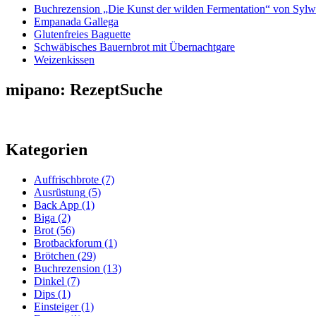
Buchrezension „Die Kunst der wilden Fermentation“ von Sylw
Empanada Gallega
Glutenfreies Baguette
Schwäbisches Bauernbrot mit Übernachtgare
Weizenkissen
mipano: RezeptSuche
Kategorien
Auffrischbrote
(7)
Ausrüstung
(5)
Back App
(1)
Biga
(2)
Brot
(56)
Brotbackforum
(1)
Brötchen
(29)
Buchrezension
(13)
Dinkel
(7)
Dips
(1)
Einsteiger
(1)