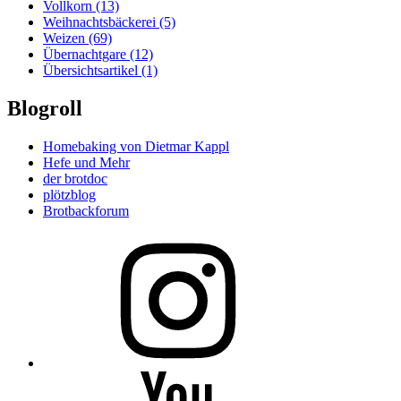
Vollkorn
(13)
Weihnachtsbäckerei
(5)
Weizen
(69)
Übernachtgare
(12)
Übersichtsartikel
(1)
Blogroll
Homebaking von Dietmar Kappl
Hefe und Mehr
der brotdoc
plötzblog
Brotbackforum
Folge
mir
auf
Instagram
Folge
mir