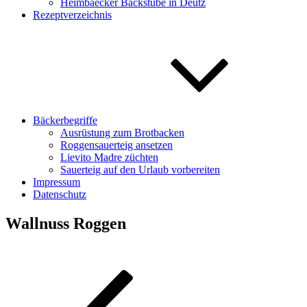
Heimbaecker Backstube in Deutz
Rezeptverzeichnis
Bäckerbegriffe
Ausrüstung zum Brotbacken
Roggensauerteig ansetzen
Lievito Madre züchten
Sauerteig auf den Urlaub vorbereiten
Impressum
Datenschutz
Wallnuss Roggen
Beitragsnavigation
Vorheriger
Beitrag