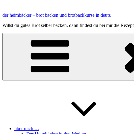
Zum
Inhalt
der heimbäcker – brot backen und brotbackkurse in deutz
springen
Willst du gutes Brot selber backen, dann findest du bei mir die Reze
über mich …
Der Heimbäcker in den Medien