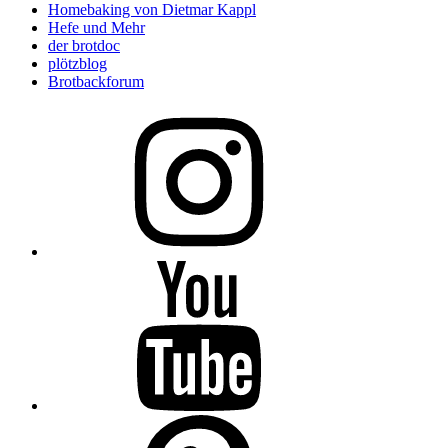
Homebaking von Dietmar Kappl
Hefe und Mehr
der brotdoc
plötzblog
Brotbackforum
Folge
mir
auf
Instagram
Folge
mir
auf
YouTube
Folge
mir