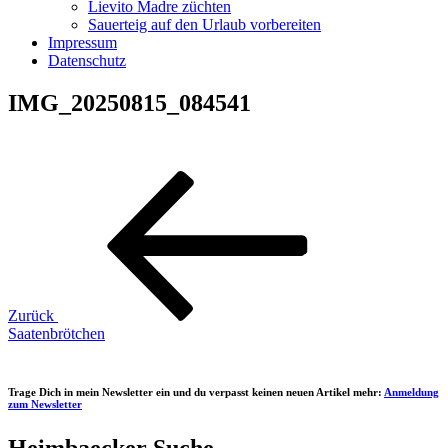
Lievito Madre züchten
Sauerteig auf den Urlaub vorbereiten
Impressum
Datenschutz
IMG_20250815_084541
Beitragsnavigation
Vorheriger
Beitrag
Zurück
Saatenbrötchen
Trage Dich in mein Newsletter ein und du verpasst keinen neuen Artikel mehr:
Anmeldung
zum Newsletter
Heimbaecker Suche