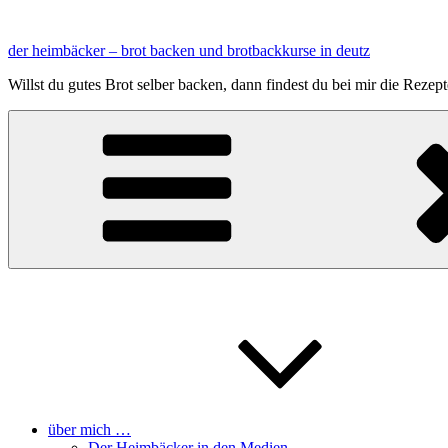
Zum
Inhalt
der heimbäcker – brot backen und brotbackkurse in deutz
springen
Willst du gutes Brot selber backen, dann findest du bei mir die Reze
über mich …
Der Heimbäcker in den Medien