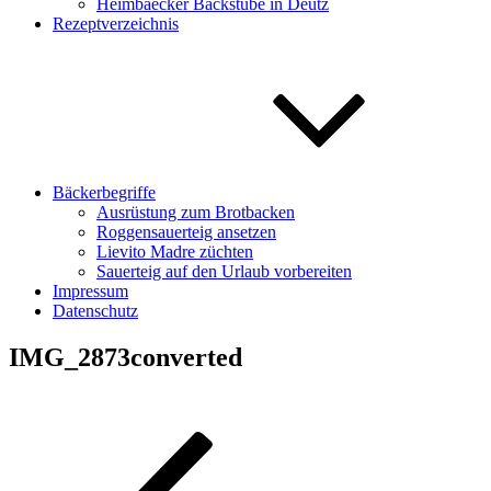
Heimbaecker Backstube in Deutz
Rezeptverzeichnis
Bäckerbegriffe
Ausrüstung zum Brotbacken
Roggensauerteig ansetzen
Lievito Madre züchten
Sauerteig auf den Urlaub vorbereiten
Impressum
Datenschutz
IMG_2873converted
Beitragsnavigation
Vorheriger
Beitrag