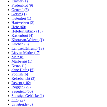
Emmer
(1)
Fladenbrot
(9)
General
(3)
Gerste
(1)
glutenfrei
(1)
Hartweizen
(2)
Hefe
(60)
Hefefeingebäck
(15)
Kastenbrot
(4)
Khorasan-Weizen
(1)
Kuchen
(3)
Langzeitführung
(13)
Lievito Madre
(17)
Malz
(8)
Mürbeteig
(1)
Neues
(1)
ohne Hefe
(15)
Poolish
(6)
Reisebericht
(3)
Rezept
(102)
Roggen
(29)
Sauerteig
(50)
Sonstige Gebäcke
(1)
Süß
(22)
Urgetreide
(3)