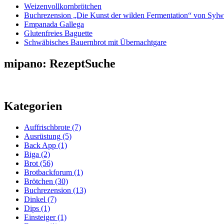
Weizenvollkornbrötchen
Buchrezension „Die Kunst der wilden Fermentation“ von Sylw
Empanada Gallega
Glutenfreies Baguette
Schwäbisches Bauernbrot mit Übernachtgare
mipano: RezeptSuche
Kategorien
Auffrischbrote
(7)
Ausrüstung
(5)
Back App
(1)
Biga
(2)
Brot
(56)
Brotbackforum
(1)
Brötchen
(30)
Buchrezension
(13)
Dinkel
(7)
Dips
(1)
Einsteiger
(1)