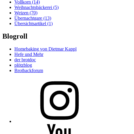
Vollkorn
(14)
Weihnachtsbäckerei
(5)
Weizen
(70)
Übernachtgare
(13)
Übersichtsartikel
(1)
Blogroll
Homebaking von Dietmar Kappl
Hefe und Mehr
der brotdoc
plötzblog
Brotbackforum
Folge
mir
auf
Instagram
Folge
mir