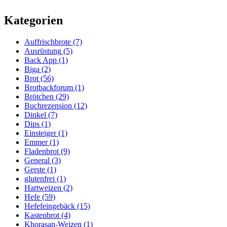
Kategorien
Auffrischbrote
(7)
Ausrüstung
(5)
Back App
(1)
Biga
(2)
Brot
(56)
Brotbackforum
(1)
Brötchen
(29)
Buchrezension
(12)
Dinkel
(7)
Dips
(1)
Einsteiger
(1)
Emmer
(1)
Fladenbrot
(9)
General
(3)
Gerste
(1)
glutenfrei
(1)
Hartweizen
(2)
Hefe
(59)
Hefefeingebäck
(15)
Kastenbrot
(4)
Khorasan-Weizen
(1)