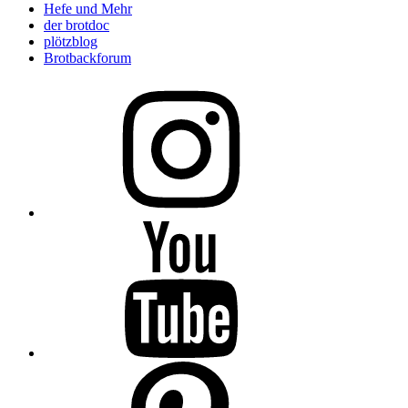
Hefe und Mehr
der brotdoc
plötzblog
Brotbackforum
Folge
mir
auf
Instagram
Folge
mir
auf
YouTube
Folge
mir
auf