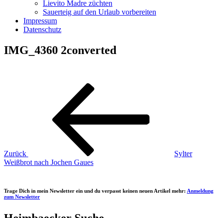
Lievito Madre züchten
Sauerteig auf den Urlaub vorbereiten
Impressum
Datenschutz
IMG_4360 2converted
Beitragsnavigation
Vorheriger
Beitrag
Zurück
Sylter
Weißbrot nach Jochen Gaues
Trage Dich in mein Newsletter ein und du verpasst keinen neuen Artikel mehr:
Anmeldung
zum Newsletter
Heimbaecker Suche