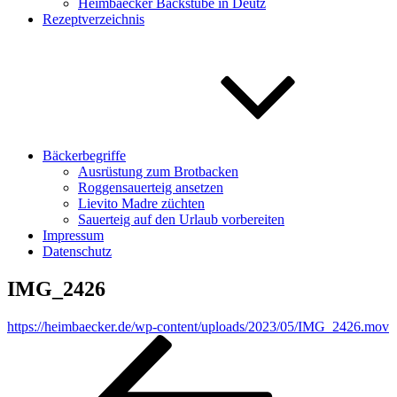
Heimbaecker Backstube in Deutz
Rezeptverzeichnis
Bäckerbegriffe
Ausrüstung zum Brotbacken
Roggensauerteig ansetzen
Lievito Madre züchten
Sauerteig auf den Urlaub vorbereiten
Impressum
Datenschutz
IMG_2426
https://heimbaecker.de/wp-content/uploads/2023/05/IMG_2426.mov
Beitragsnavigation
Vorheriger
Beitrag