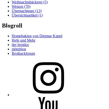
Weihnachtsbäckerei
(5)
Weizen
(70)
Übernachtgare
(13)
Übersichtsartikel
(1)
Blogroll
Homebaking von Dietmar Kappl
Hefe und Mehr
der brotdoc
plötzblog
Brotbackforum
Folge
mir
auf
Instagram
Folge
mir
auf