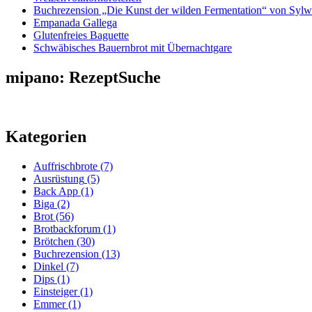
Buchrezension „Die Kunst der wilden Fermentation“ von Sylw
Empanada Gallega
Glutenfreies Baguette
Schwäbisches Bauernbrot mit Übernachtgare
mipano: RezeptSuche
Kategorien
Auffrischbrote
(7)
Ausrüstung
(5)
Back App
(1)
Biga
(2)
Brot
(56)
Brotbackforum
(1)
Brötchen
(30)
Buchrezension
(13)
Dinkel
(7)
Dips
(1)
Einsteiger
(1)
Emmer
(1)