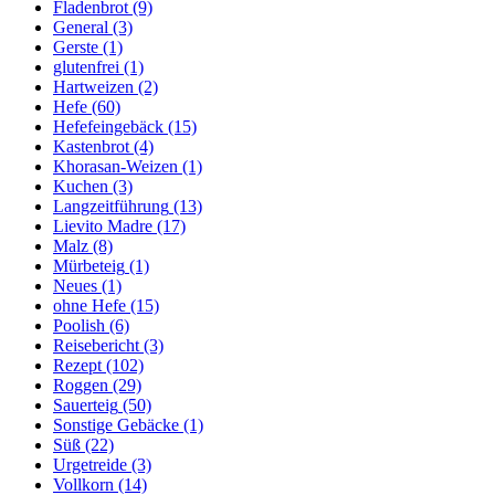
Fladenbrot
(9)
General
(3)
Gerste
(1)
glutenfrei
(1)
Hartweizen
(2)
Hefe
(60)
Hefefeingebäck
(15)
Kastenbrot
(4)
Khorasan-Weizen
(1)
Kuchen
(3)
Langzeitführung
(13)
Lievito Madre
(17)
Malz
(8)
Mürbeteig
(1)
Neues
(1)
ohne Hefe
(15)
Poolish
(6)
Reisebericht
(3)
Rezept
(102)
Roggen
(29)
Sauerteig
(50)
Sonstige Gebäcke
(1)
Süß
(22)
Urgetreide
(3)
Vollkorn
(14)