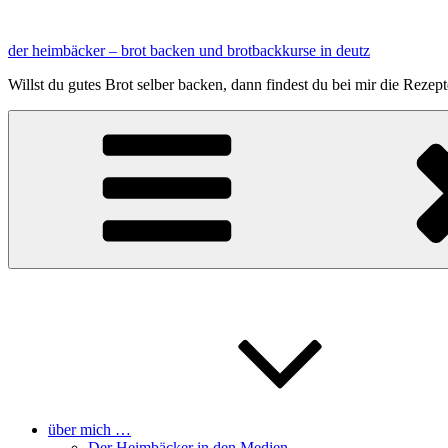
Zum
Inhalt
der heimbäcker – brot backen und brotbackkurse in deutz
springen
Willst du gutes Brot selber backen, dann findest du bei mir die Reze
über mich …
Der Heimbäcker in den Medien