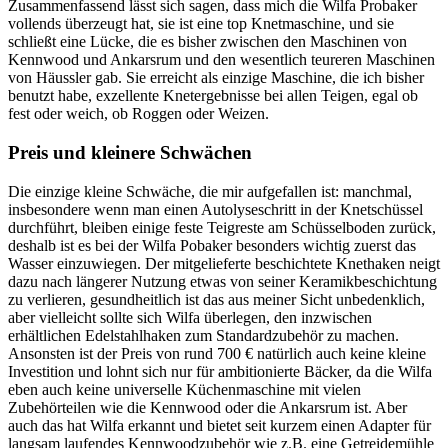
Zusammenfassend lässt sich sagen, dass mich die Wilfa Probaker
vollends überzeugt hat, sie ist eine top Knetmaschine, und sie
schließt eine Lücke, die es bisher zwischen den Maschinen von
Kennwood und Ankarsrum und den wesentlich teureren Maschinen
von Häussler gab. Sie erreicht als einzige Maschine, die ich bisher
benutzt habe, exzellente Knetergebnisse bei allen Teigen, egal ob
fest oder weich, ob Roggen oder Weizen.
Preis und kleinere Schwächen
Die einzige kleine Schwäche, die mir aufgefallen ist: manchmal,
insbesondere wenn man einen Autolyseschritt in der Knetschüssel
durchführt, bleiben einige feste Teigreste am Schüsselboden zurück,
deshalb ist es bei der Wilfa Pobaker besonders wichtig zuerst das
Wasser einzuwiegen. Der mitgelieferte beschichtete Knethaken neigt
dazu nach längerer Nutzung etwas von seiner Keramikbeschichtung
zu verlieren, gesundheitlich ist das aus meiner Sicht unbedenklich,
aber vielleicht sollte sich Wilfa überlegen, den inzwischen
erhältlichen Edelstahlhaken zum Standardzubehör zu machen.
Ansonsten ist der Preis von rund 700 € natürlich auch keine kleine
Investition und lohnt sich nur für ambitionierte Bäcker, da die Wilfa
eben auch keine universelle Küchenmaschine mit vielen
Zubehörteilen wie die Kennwood oder die Ankarsrum ist. Aber
auch das hat Wilfa erkannt und bietet seit kurzem einen Adapter für
langsam laufendes Kennwoodzubehör wie z.B. eine Getreidemühle