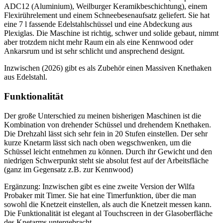
ADC12 (Aluminium), Weilburger Keramikbeschichtung), einem
Flexirührelement und einem Schneebesenaufsatz geliefert. Sie hat
eine 7 l fassende Edelstahlschüssel und eine Abdeckung aus
Plexiglas. Die Maschine ist richtig, schwer und solide gebaut, nimmt
aber trotzdem nicht mehr Raum ein als eine Kennwood oder
Ankarsrum und ist sehr schlicht und ansprechend designt.
Inzwischen (2026) gibt es als Zubehör einen Massiven Knethaken
aus Edelstahl.
Funktionalität
Der große Unterschied zu meinen bisherigen Maschinen ist die
Kombination von drehender Schüssel und drehendem Knethaken.
Die Drehzahl lässt sich sehr fein in 20 Stufen einstellen. Der sehr
kurze Knetarm lässt sich nach oben wegschwenken, um die
Schüssel leicht entnehmen zu können. Durch ihr Gewicht und den
niedrigen Schwerpunkt steht sie absolut fest auf der Arbeitsfläche
(ganz im Gegensatz z.B. zur Kennwood)
Ergänzung: Inzwischen gibt es eine zweite Version der Wilfa
Probaker mit Timer. Sie hat eine Timerfunktion, über die man
sowohl die Knetzeit einstellen, als auch die Knetzeit messen kann.
Die Funktionalität ist elegant al Touchscreen in der Glasoberfläche
des Knetarms untergebracht.