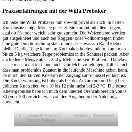
Praxiserfahrungen mit der Wilfa Probaker
Ich habe die Wilfa Probaker nun sowohl privat als auch im harten
Kurseinsatz einige Monate getestet. Sie kommt mit allen Teigen,
egal ob fest oder weich, sehr gut zurecht. Die Weizenteige werden
gut ausgeknetet und auch bei Roggen- oder Vollkornteigen findet
eine gute Durchmischung statt, ohne dass etwas am Rand kleben
bleibt. Da die Teige kaum am Knethaken hochwandern, kann man
bis zu 5 kg weichere Teige problemlos in die Schüssel packen. Aber
auch kleine Menge ab ca. 250 g Mehl sind kein Problem. Daneben
ist sie meist recht leise und auch sehr leicht zu reinigen. Toll ist auch,
dass man problemlos Zutaten in die laufende Maschine geben kann,
da durch den kurzen Knetarm der Zugang zur Schüssel einfach ist.
Die Kneterwärmung ist höher als bei der Ankarsrum und liegt bei
üblichen Knetzeiten von 10 bis 12 min meist bei 2-3 °C. Die besten
Knetergebnisse habe ich mich dem unteren Drehzahlbereich von 0-
30 (von 100) erreicht, was von den Angaben in der Anleitung
abweicht.
5 kg weicher Baguetteteig
ausgekneteter Baguetteteig
sind kein Problem