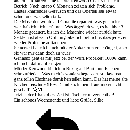
anderthalb Jahren habe ich die Kenwood Chef XL Elite in
Betrieb. Nach knapp 6 Monaten zeigten sich Probleme.
Lautes knarrendes Geräusch und das Oberteil saß etwas
schief und wackelte stark.
Die Maschine wurde auf Garantie repariert. was genau los
war, hab ich nicht erfahren. Was ärgerlich war, es hat über 3
Monate gedauert, bis ich die Maschine wieder zurück hatte.
Seitdem ist alles in Ordnung, aber ich befürchte, dass jederzeit
wieder Probleme auftauchen.
Seinerzeit hatte ich auch mit der Ankarsrum geliebäugelt, aber
sie war mir dann doch zu teuer .
Genauso geht es mir jetzt bei der Wilfa Probaker; 1000€ kann
ich nicht dafür aufbringen.
Mit der Kenwood bin ich in Bezug auf Brot, und Kuchen
sehr zufrieden. Was mich besonders begeistert ist, dass man
ganz tollen Eischnee damit herstellen kann. Das hat meine alte
Küchenmaschine (Bosch) und auch mein Handmixer nicht
geschafft. 🤗🥰
Jetzt in der Rhabarber- Zeit ist Eischnee unverzichtbar!
Ein schönes Wochenende und liebe Grüße, Silke