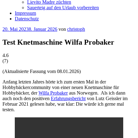
Lievito Madre züchten
Sauerteig auf den Urlaub vorbereiten
Impressum
Datenschutz
Veröffentlicht
20. Mai 2023
8. Januar 2026
von
christoph
am
Test Knetmaschine Wilfa Probaker
4.6
(
7
)
(Aktualisierte Fassung vom 08.01.2026)
Anfang letzten Jahres hörte ich zum ersten Mal in der
Hobbybäckercommunity von einer neuen Knetmaschine für
Hobbybäcker, der
Wilfa
Probaker
aus Norwegen. Als ich dann
auch noch den positiven
Erfahrungsbericht
von Lutz Geissler im
Februar 2021 gelesen habe, war klar: Die würde ich gerne mal
testen.