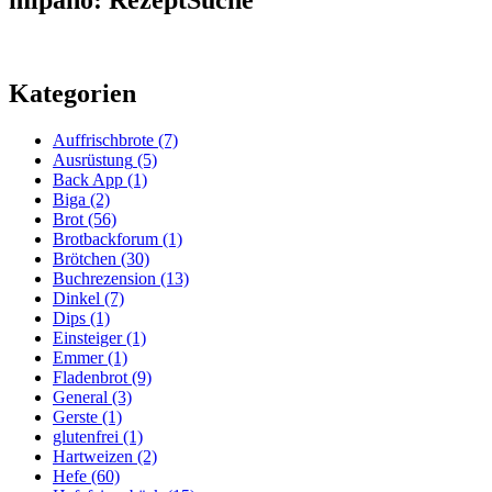
mipano: RezeptSuche
Kategorien
Auffrischbrote
(7)
Ausrüstung
(5)
Back App
(1)
Biga
(2)
Brot
(56)
Brotbackforum
(1)
Brötchen
(30)
Buchrezension
(13)
Dinkel
(7)
Dips
(1)
Einsteiger
(1)
Emmer
(1)
Fladenbrot
(9)
General
(3)
Gerste
(1)
glutenfrei
(1)
Hartweizen
(2)
Hefe
(60)