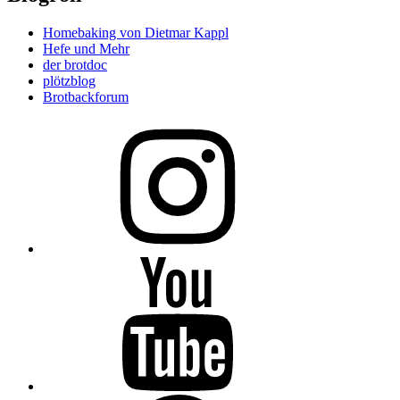
Homebaking von Dietmar Kappl
Hefe und Mehr
der brotdoc
plötzblog
Brotbackforum
Folge
mir
auf
Instagram
Folge
mir
auf
YouTube