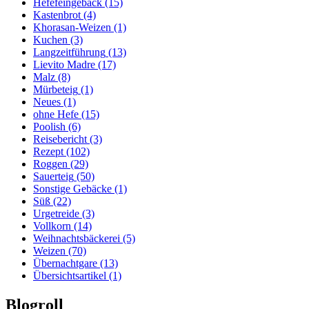
Hefefeingebäck
(15)
Kastenbrot
(4)
Khorasan-Weizen
(1)
Kuchen
(3)
Langzeitführung
(13)
Lievito Madre
(17)
Malz
(8)
Mürbeteig
(1)
Neues
(1)
ohne Hefe
(15)
Poolish
(6)
Reisebericht
(3)
Rezept
(102)
Roggen
(29)
Sauerteig
(50)
Sonstige Gebäcke
(1)
Süß
(22)
Urgetreide
(3)
Vollkorn
(14)
Weihnachtsbäckerei
(5)
Weizen
(70)
Übernachtgare
(13)
Übersichtsartikel
(1)
Blogroll