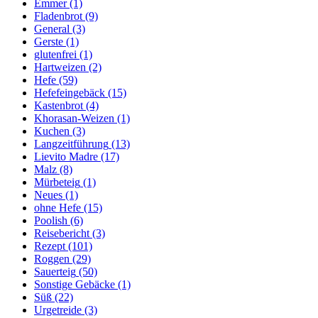
Emmer
(1)
Fladenbrot
(9)
General
(3)
Gerste
(1)
glutenfrei
(1)
Hartweizen
(2)
Hefe
(59)
Hefefeingebäck
(15)
Kastenbrot
(4)
Khorasan-Weizen
(1)
Kuchen
(3)
Langzeitführung
(13)
Lievito Madre
(17)
Malz
(8)
Mürbeteig
(1)
Neues
(1)
ohne Hefe
(15)
Poolish
(6)
Reisebericht
(3)
Rezept
(101)
Roggen
(29)
Sauerteig
(50)
Sonstige Gebäcke
(1)
Süß
(22)
Urgetreide
(3)