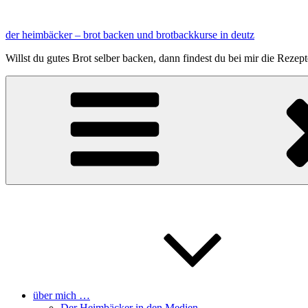
Zum
Inhalt
der heimbäcker – brot backen und brotbackkurse in deutz
springen
Willst du gutes Brot selber backen, dann findest du bei mir die Reze
über mich …
Der Heimbäcker in den Medien