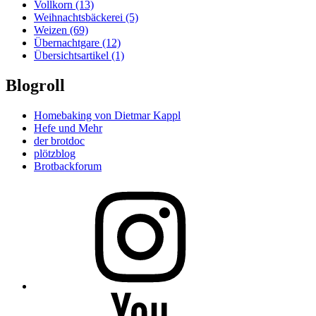
Vollkorn
(13)
Weihnachtsbäckerei
(5)
Weizen
(69)
Übernachtgare
(12)
Übersichtsartikel
(1)
Blogroll
Homebaking von Dietmar Kappl
Hefe und Mehr
der brotdoc
plötzblog
Brotbackforum
Folge
mir
auf
Instagram
Folge
mir