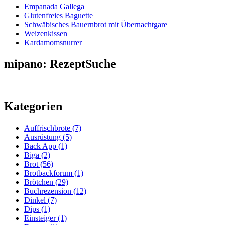
Empanada Gallega
Glutenfreies Baguette
Schwäbisches Bauernbrot mit Übernachtgare
Weizenkissen
Kardamomsnurrer
mipano: RezeptSuche
Kategorien
Auffrischbrote
(7)
Ausrüstung
(5)
Back App
(1)
Biga
(2)
Brot
(56)
Brotbackforum
(1)
Brötchen
(29)
Buchrezension
(12)
Dinkel
(7)
Dips
(1)
Einsteiger
(1)