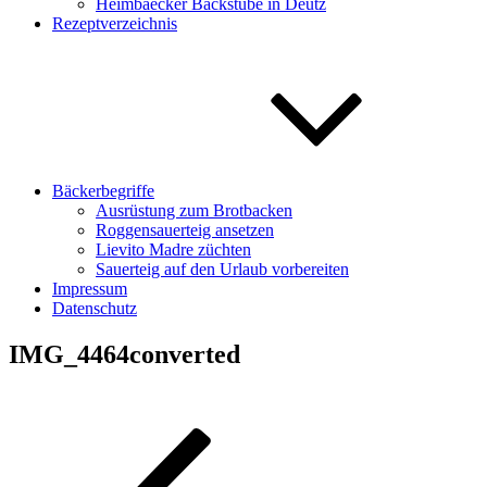
Heimbaecker Backstube in Deutz
Rezeptverzeichnis
Bäckerbegriffe
Ausrüstung zum Brotbacken
Roggensauerteig ansetzen
Lievito Madre züchten
Sauerteig auf den Urlaub vorbereiten
Impressum
Datenschutz
IMG_4464converted
Beitragsnavigation
Vorheriger
Beitrag