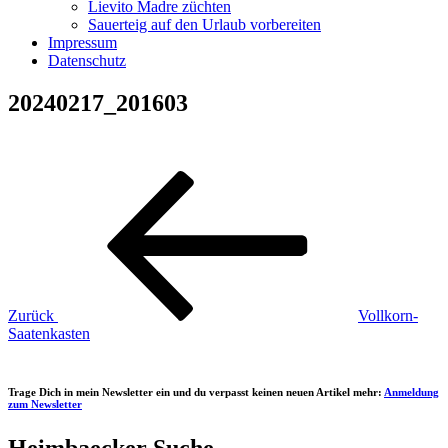
Lievito Madre züchten
Sauerteig auf den Urlaub vorbereiten
Impressum
Datenschutz
20240217_201603
Beitragsnavigation
Vorheriger
Beitrag
Zurück
Vollkorn-
Saatenkasten
Trage Dich in mein Newsletter ein und du verpasst keinen neuen Artikel mehr:
Anmeldung
zum Newsletter
Heimbaecker Suche