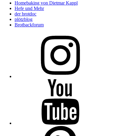
Homebaking von Dietmar Kappl
Hefe und Mehr
der brotdoc
plötzblog
Brotbackforum
Folge
mir
auf
Instagram
Folge
mir
auf
YouTube
Folge
mir