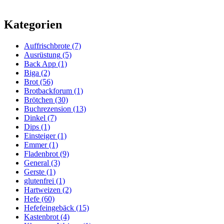
Kategorien
Auffrischbrote
(7)
Ausrüstung
(5)
Back App
(1)
Biga
(2)
Brot
(56)
Brotbackforum
(1)
Brötchen
(30)
Buchrezension
(13)
Dinkel
(7)
Dips
(1)
Einsteiger
(1)
Emmer
(1)
Fladenbrot
(9)
General
(3)
Gerste
(1)
glutenfrei
(1)
Hartweizen
(2)
Hefe
(60)
Hefefeingebäck
(15)
Kastenbrot
(4)