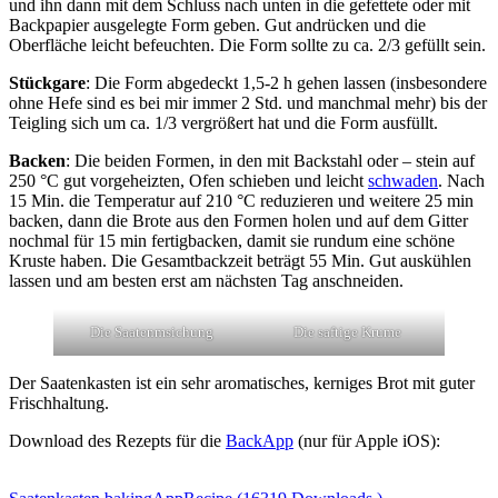
und ihn dann mit dem Schluss nach unten in die gefettete oder mit
Backpapier ausgelegte Form geben. Gut andrücken und die
Oberfläche leicht befeuchten. Die Form sollte zu ca. 2/3 gefüllt sein.
Stückgare
: Die Form abgedeckt 1,5-2 h gehen lassen (insbesondere
ohne Hefe sind es bei mir immer 2 Std. und manchmal mehr) bis der
Teigling sich um ca. 1/3 vergrößert hat und die Form ausfüllt.
Backen
: Die beiden Formen, in den mit Backstahl oder – stein auf
250 °C gut vorgeheizten, Ofen schieben und leicht
schwaden
. Nach
15 Min. die Temperatur auf 210 °C reduzieren und weitere 25 min
backen, dann die Brote aus den Formen holen und auf dem Gitter
nochmal für 15 min fertigbacken, damit sie rundum eine schöne
Kruste haben. Die Gesamtbackzeit beträgt 55 Min. Gut auskühlen
lassen und am besten erst am nächsten Tag anschneiden.
Die Saatenmsichung
Die saftige Krume
Der Saatenkasten ist ein sehr aromatisches, kerniges Brot mit guter
Frischhaltung.
Download des Rezepts für die
BackApp
(nur für Apple iOS):