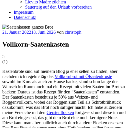
Lievito Madre züchten
Sauerteig auf den Urlaub vorbereiten
Impressum
Datenschutz
Veröffentlicht
21. Januar 2022
18. Juni 2026
von
christoph
am
Vollkorn-Saatenkasten
5
(
1
)
Kastenbrote sind auf meinem Blog ja eher selten zu finden, aber
nachdem ich regelmäßig das
Vollkornbrot mit Ölsaatenkruste
sowohl im Kurs als auch zu Hause backe, stand schon lange der
Wunsch im Raum auch mal ein Rezept mit vielen Saaten
im
Brot zu
backen: Daraus ist das Rezept für den “Saatenkasten” entstanden.
Der Saatenkasten besteht zu je 50% aus Weizen- und
Roggenvollkorn, wobei der Roggen zum Teil als Schrotbrühstück
dazukommt, was das Brot noch saftiger macht. Ich habe außerdem
meine Versuche mit den
Gerstenflocken
fortgesetzt und diese im und
am Brot eingesetzt, das gibt dem Brot eine noch kernigere Note.
Diese kann man aber natürlich auch durch andere Flocken ersetzen.
Das Brot lässt sich super ganz ohne Hefe backen, solltet ihr eurem