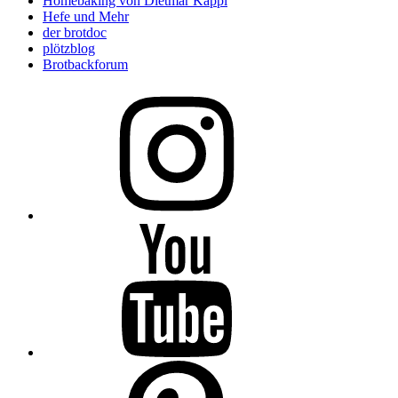
Homebaking von Dietmar Kappl
Hefe und Mehr
der brotdoc
plötzblog
Brotbackforum
Folge
mir
auf
Instagram
Folge
mir
auf
YouTube
Folge
mir