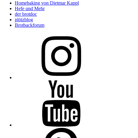
Homebaking von Dietmar Kappl
Hefe und Mehr
der brotdoc
plötzblog
Brotbackforum
Folge
mir
auf
Instagram
Folge
mir
auf
YouTube
Folge
mir