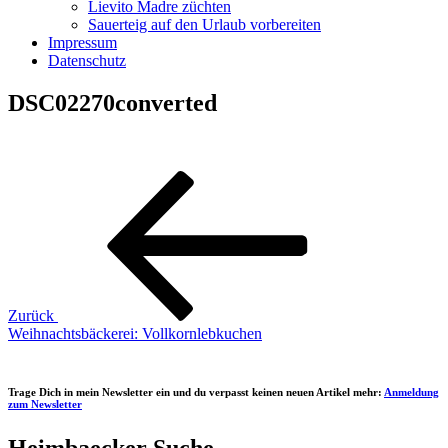
Lievito Madre züchten
Sauerteig auf den Urlaub vorbereiten
Impressum
Datenschutz
DSC02270converted
Beitragsnavigation
Vorheriger
Beitrag
Zurück
Weihnachtsbäckerei: Vollkornlebkuchen
Trage Dich in mein Newsletter ein und du verpasst keinen neuen Artikel mehr:
Anmeldung
zum Newsletter
Heimbaecker Suche