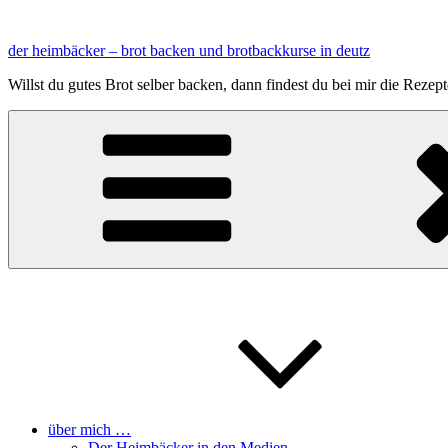
Zum
Inhalt
der heimbäcker – brot backen und brotbackkurse in deutz
springen
Willst du gutes Brot selber backen, dann findest du bei mir die Reze
über mich …
Der Heimbäcker in den Medien