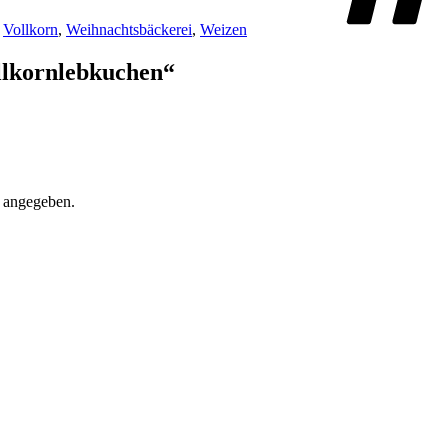
,
Vollkorn
,
Weihnachtsbäckerei
,
Weizen
llkornlebkuchen“
) angegeben.