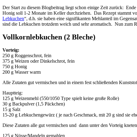
Der Start zu diesem Blogbeitrag liegt schon einige Zeit zurück: Ende
Honig soll 1-2 Monate im Keller durchziehen. Das Rezept stammt von
Lebkuchen
“, d.h. sie haben eine signifikanten Mehlanteil im Gegens
sind die Lebkuchen trotzdem weich und sehr aromatisch. Nun zum R
Vollkornlebkuchen (2 Bleche)
Vorteig:
250 g Roggenschrot, fein
375 g Weizen oder Dinkelschrot, fein
750 g Honig
200 g Wasser warm
Alle Zutaten gut vermischen und in einem fest schließenden Kunstst
Hauptteig:
125 g Weizenmehl (550/1050 Type spielt keine große Rolle)
30 g Backpulver (1,5 Päckchen)
15 g Salz
15-20 g Lebkuchengewürz ( je nach Geschmack, mit 20 g sind sie ehe
Diese Zutaten alle gut vermischen und dann unter den Vorteig kneten, b
125 g Nüsse/Mandeln gemahlen