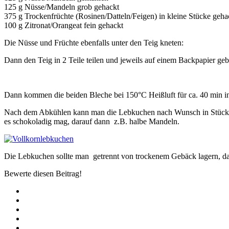
125 g Nüsse/Mandeln grob gehackt
375 g Trockenfrüchte (Rosinen/Datteln/Feigen) in kleine Stücke geh
100 g Zitronat/Orangeat fein gehackt
Die Nüsse und Früchte ebenfalls unter den Teig kneten:
Dann den Teig in 2 Teile teilen und jeweils auf einem Backpapier geben
Dann kommen die beiden Bleche bei 150°C Heißluft für ca. 40 min in 
Nach dem Abkühlen kann man die Lebkuchen nach Wunsch in Stücke s
es schokoladig mag, darauf dann z.B. halbe Mandeln.
Die Lebkuchen sollte man getrennt von trockenem Gebäck lagern, dami
Bewerte diesen Beitrag!