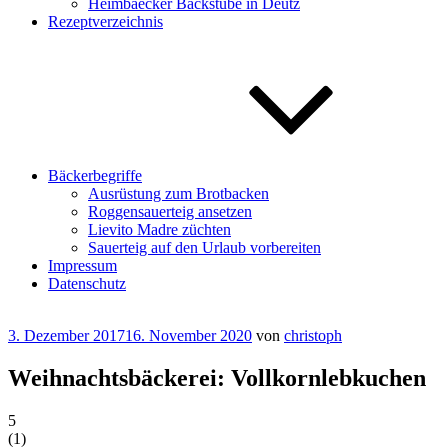
Heimbaecker Backstube in Deutz
Rezeptverzeichnis
Bäckerbegriffe
Ausrüstung zum Brotbacken
Roggensauerteig ansetzen
Lievito Madre züchten
Sauerteig auf den Urlaub vorbereiten
Impressum
Datenschutz
Veröffentlicht
3. Dezember 2017
16. November 2020
von
christoph
am
Weihnachtsbäckerei: Vollkornlebkuchen
5
(
1
)