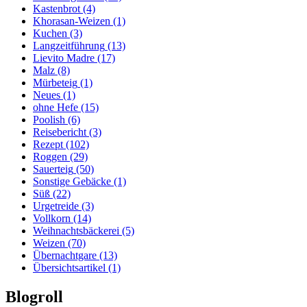
Kastenbrot
(4)
Khorasan-Weizen
(1)
Kuchen
(3)
Langzeitführung
(13)
Lievito Madre
(17)
Malz
(8)
Mürbeteig
(1)
Neues
(1)
ohne Hefe
(15)
Poolish
(6)
Reisebericht
(3)
Rezept
(102)
Roggen
(29)
Sauerteig
(50)
Sonstige Gebäcke
(1)
Süß
(22)
Urgetreide
(3)
Vollkorn
(14)
Weihnachtsbäckerei
(5)
Weizen
(70)
Übernachtgare
(13)
Übersichtsartikel
(1)
Blogroll