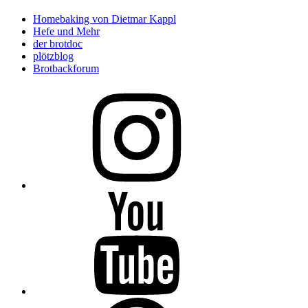
Homebaking von Dietmar Kappl
Hefe und Mehr
der brotdoc
plötzblog
Brotbackforum
Folge
mir
auf
Instagram
Folge
mir
auf
YouTube
Folge