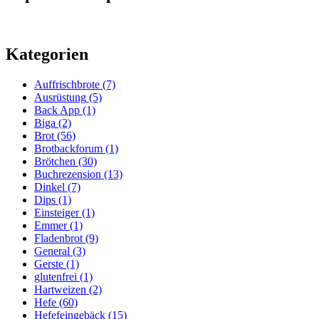
Kategorien
Auffrischbrote
(7)
Ausrüstung
(5)
Back App
(1)
Biga
(2)
Brot
(56)
Brotbackforum
(1)
Brötchen
(30)
Buchrezension
(13)
Dinkel
(7)
Dips
(1)
Einsteiger
(1)
Emmer
(1)
Fladenbrot
(9)
General
(3)
Gerste
(1)
glutenfrei
(1)
Hartweizen
(2)
Hefe
(60)
Hefefeingebäck
(15)