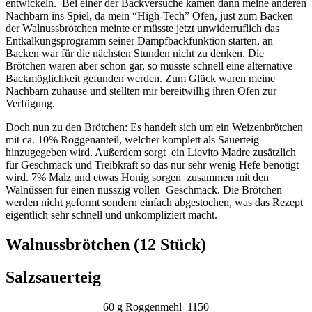
entwickeln. Bei einer der Backversuche kamen dann meine anderen
Nachbarn ins Spiel, da mein “High-Tech” Ofen, just zum Backen
der Walnussbrötchen meinte er müsste jetzt unwiderruflich das
Entkalkungsprogramm seiner Dampfbackfunktion starten, an
Backen war für die nächsten Stunden nicht zu denken. Die
Brötchen waren aber schon gar, so musste schnell eine alternative
Backmöglichkeit gefunden werden. Zum Glück waren meine
Nachbarn zuhause und stellten mir bereitwillig ihren Ofen zur
Verfügung.
Doch nun zu den Brötchen: Es handelt sich um ein Weizenbrötchen
mit ca. 10% Roggenanteil, welcher komplett als Sauerteig
hinzugegeben wird. Außerdem sorgt ein Lievito Madre zusätzlich
für Geschmack und Treibkraft so das nur sehr wenig Hefe benötigt
wird. 7% Malz und etwas Honig sorgen zusammen mit den
Walnüssen für einen nusszig vollen Geschmack. Die Brötchen
werden nicht geformt sondern einfach abgestochen, was das Rezept
eigentlich sehr schnell und unkompliziert macht.
Walnussbrötchen (12 Stück)
Salzsauerteig
60 g Roggenmehl 1150