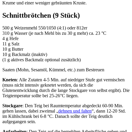
Krume und einer weniger gebräunten Kruste.
Schnittbrötchen (9 Stück)
500 g Weizenmehl 550/1050 (4:1) oder 812er
310 g Wasser (je nach Mehl bis zu 30 g mehr) ca. 23 °C
4 g Hefe
11 g Salz
10 g Butter
10 g Backmalz (inaktiv)
(1 g aktives Backmalz optional zusätzlich)
Saaten (Mohn, Sesamöl, Kümmel, etc.) zum Bestreuen
Kneten
: Alle Zutaten 4-5 Min. auf niedriger Stufe gut vermischen
(muss nicht intensiv geknetet werden, da sich die
Glutenentwicklung durch die lange Stockgare von selbst ergibt). Die
Teigtemperatur sollte bei 25-26°C liegen.
Stockgare
: Den Teig bei Raumtemperatur abgedeckt 60-90 Min.
gehen lassen, dabei zweimal „
dehnen und falten
“, dann 12-20 Std.
im Kühlschrank bei 6-8 °C. Danach sollte der Teig deutlich
aufgegangen sein.
Aufarbeiten
: Den Teig auf die bemehlten Arbeitsfläche geben und