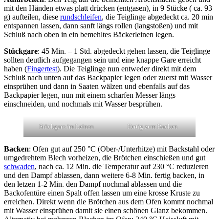
mit den Händen etwas platt drücken (entgasen), in 9 Stücke ( ca. 93
g) aufteilen, diese
rundschleifen
, die Teiglinge abgedeckt ca. 20 min
entspannen lassen, dann sanft längs rollen (langstoßen) und mit
Schluß nach oben in ein bemehltes Bäckerleinen legen.
Stückgare
: 45 Min. – 1 Std. abgedeckt gehen lassen, die Teiglinge
sollten deutlich aufgegangen sein und eine knappe Gare erreicht
haben (
Fingertest
). Die Teiglinge nun entweder direkt mit dem
Schluß nach unten auf das Backpapier legen oder zuerst mit Wasser
einsprühen und dann in Saaten wälzen und ebenfalls auf das
Backpapier legen, nun mit einem scharfen Messer längs
einschneiden, und nochmals mit Wasser besprühen.
Stückgare im Leinen
Fertig zum Backen
Backen
: Ofen gut auf 250 °C (Ober-/Unterhitze) mit Backstahl oder
umgedrehtem Blech vorheizen, die Brötchen einschießen und gut
schwaden
, nach ca. 12 Min. die Temperatur auf 230 °C reduzieren
und den Dampf ablassen, dann weitere 6-8 Min. fertig backen, in
den letzen 1-2 Min. den Dampf nochmal ablassen und die
Backofentüre einen Spalt offen lassen um eine krosse Kruste zu
erreichen. Direkt wenn die Brötchen aus dem Ofen kommt nochmal
mit Wasser einsprühen damit sie einen schönen Glanz bekommen.