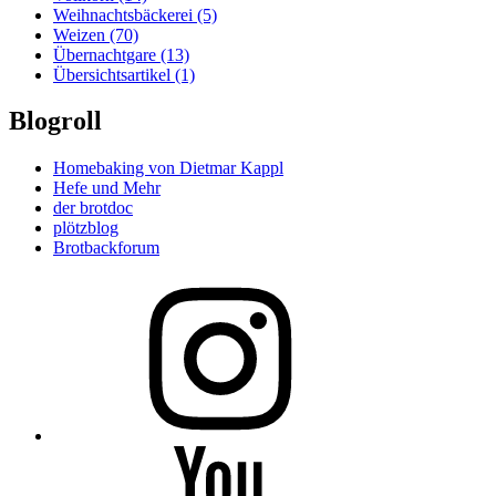
Weihnachtsbäckerei
(5)
Weizen
(70)
Übernachtgare
(13)
Übersichtsartikel
(1)
Blogroll
Homebaking von Dietmar Kappl
Hefe und Mehr
der brotdoc
plötzblog
Brotbackforum
Folge
mir
auf
Instagram
Folge
mir
auf