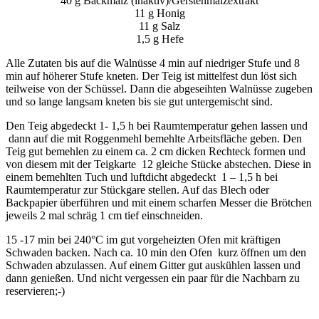
40 g Backmalz (inaktiv)/Gerstenmalzextrakt
11 g Honig
11 g Salz
1,5 g Hefe
Alle Zutaten bis auf die Walnüsse 4 min auf niedriger Stufe und 8
min auf höherer Stufe kneten. Der Teig ist mittelfest dun löst sich
teilweise von der Schüssel. Dann die abgeseihten Walnüsse zugeben
und so lange langsam kneten bis sie gut untergemischt sind.
Den Teig abgedeckt 1- 1,5 h bei Raumtemperatur gehen lassen und
dann auf die mit Roggenmehl bemehlte Arbeitsfläche geben. Den
Teig gut bemehlen zu einem ca. 2 cm dicken Rechteck formen und
von diesem mit der Teigkarte 12 gleiche Stücke abstechen. Diese in
einem bemehlten Tuch und luftdicht abgedeckt 1 – 1,5 h bei
Raumtemperatur zur Stückgare stellen. Auf das Blech oder
Backpapier überführen und mit einem scharfen Messer die Brötchen
jeweils 2 mal schräg 1 cm tief einschneiden.
15 -17 min bei 240°C im gut vorgeheizten Ofen mit kräftigen
Schwaden backen. Nach ca. 10 min den Ofen kurz öffnen um den
Schwaden abzulassen. Auf einem Gitter gut auskühlen lassen und
dann genießen. Und nicht vergessen ein paar für die Nachbarn zu
reservieren;-)