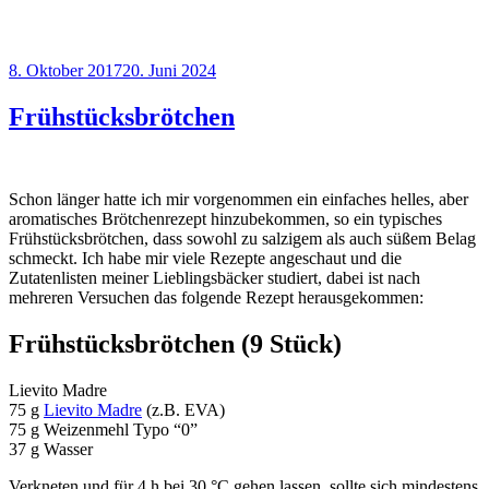
Veröffentlicht
8. Oktober 2017
20. Juni 2024
am
Frühstücksbrötchen
Schon länger hatte ich mir vorgenommen ein einfaches helles, aber
aromatisches Brötchenrezept hinzubekommen, so ein typisches
Frühstücksbrötchen, dass sowohl zu salzigem als auch süßem Belag
schmeckt. Ich habe mir viele Rezepte angeschaut und die
Zutatenlisten meiner Lieblingsbäcker studiert, dabei ist nach
mehreren Versuchen das folgende Rezept herausgekommen:
Frühstücksbrötchen (9 Stück)
Lievito Madre
75 g
Lievito Madre
(z.B. EVA)
75 g Weizenmehl Typo “0”
37 g Wasser
Verkneten und für 4 h bei 30 °C gehen lassen, sollte sich mindestens