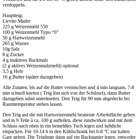
verdoppeln.
Hauptteig:
Lievito Madre
225 g Weizenmehl 550
100 g Weizenmehl Typo “0”
50 g Hartweizenmehl
265 g Wasser
10g Salz
8 g Zucker
4 g inaktives Backmalz
(2 g aktives Weizenmalzmehl) optional
3,5 g Hefe
16 g Butter (später dazugeben)
Alle Zutaten, bis auf die Butter vermischen und 4 min langsam, 7-8
min schnell kneten ( Teig löst sich von der Schüssel), dann Butter
dazugeben udnd unterkneten. Den Teig für 90 min abgedeckt bei
Raumtemperatur stehen lassen.
Den Teig auf die mit Hartweizenmehl bestreute Arbeitsfläche geben
und in 9 Teile à ca. 100 g aufteilen, diese rundwirken und mit dem
Schluss nach oben in ein bemehltes Tuch legen und luftdicht
einpacken. Für 10-14 h in den Kühlschrank bei 6-8 °C zur kalten
Gare geben. Die Teiglinge dann auf ein Backpapier legen, entweder