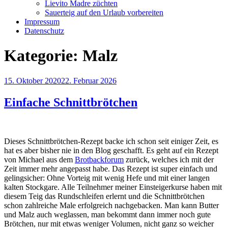
Lievito Madre züchten
Sauerteig auf den Urlaub vorbereiten
Impressum
Datenschutz
Kategorie:
Malz
Veröffentlicht
15. Oktober 2020
22. Februar 2026
am
Einfache Schnittbrötchen
Dieses Schnittbrötchen-Rezept backe ich schon seit einiger Zeit, es
hat es aber bisher nie in den Blog geschafft. Es geht auf ein Rezept
von Michael aus dem
Brotbackforum
zurück, welches ich mit der
Zeit immer mehr angepasst habe. Das Rezept ist super einfach und
gelingsicher: Ohne Vorteig mit wenig Hefe und mit einer langen
kalten Stockgare. Alle Teilnehmer meiner Einsteigerkurse haben mit
diesem Teig das Rundschleifen erlernt und die Schnittbrötchen
schon zahlreiche Male erfolgreich nachgebacken. Man kann Butter
und Malz auch weglassen, man bekommt dann immer noch gute
Brötchen, nur mit etwas weniger Volumen, nicht ganz so weicher