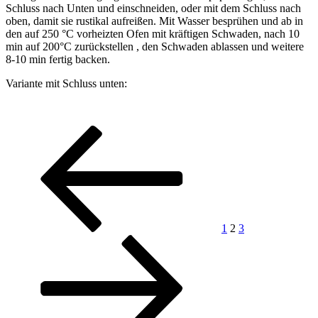
Schluss nach Unten und einschneiden, oder mit dem Schluss nach
oben, damit sie rustikal aufreißen. Mit Wasser besprühen und ab in
den auf 250 °C vorheizten Ofen mit kräftigen Schwaden, nach 10
min auf 200°C zurückstellen , den Schwaden ablassen und weitere
8-10 min fertig backen.
Variante mit Schluss unten:
Seitennummerierung
Vorherige
Seite
Seite
Seite
Nächste
Seite
Seite
der
Beiträge
1
2
3