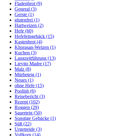
Fladenbrot
(9)
General
(3)
Gerste
(1)
glutenfrei
(1)
Hartweizen
(2)
Hefe
(60)
Hefefeingebäck
(15)
Kastenbrot
(4)
Khorasan-Weizen
(1)
Kuchen
(3)
Langzeitführung
(13)
Lievito Madre
(17)
Malz
(8)
Mürbeteig
(1)
Neues
(1)
ohne Hefe
(15)
Poolish
(6)
Reisebericht
(3)
Rezept
(102)
Roggen
(29)
Sauerteig
(50)
Sonstige Gebäcke
(1)
Süß
(22)
Urgetreide
(3)
Vollkorn
(14)