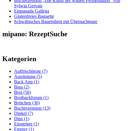
Buchrezension „Die Kunst der wilden Fermentation“ von
Sylwia Gervais
Empanada Gallega
Glutenfreies Baguette
Schwäbisches Bauernbrot mit Übernachtgare
mipano: RezeptSuche
Kategorien
Auffrischbrote
(7)
Ausrüstung
(5)
Back App
(1)
Biga
(2)
Brot
(56)
Brotbackforum
(1)
Brötchen
(30)
Buchrezension
(13)
Dinkel
(7)
Dips
(1)
Einsteiger
(1)
Emmer
(1)