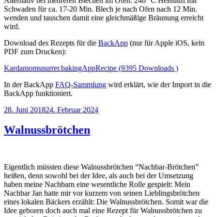
Alternativ bei mehreren Blechen im Ofen: 240 °C Heissluft mit
Schwaden für ca. 17-20 Min. Blech je nach Ofen nach 12 Min.
wenden und tauschen damit eine gleichmäßige Bräunung erreicht
wird.
Download des Rezepts für die
BackApp
(nur für Apple iOS, kein
PDF zum Drucken):
Kardamomsnurrer.bakingAppRecipe (9395 Downloads )
In der BackApp
FAQ-Sammlung
wird erklärt, wie der Import in die
BackApp funktioniert.
Veröffentlicht
28. Juni 2018
24. Februar 2024
am
Walnussbrötchen
Eigentlich müssten diese Walnussbrötchen “Nachbar-Brötchen”
heißen, denn sowohl bei der Idee, als auch bei der Umsetzung
haben meine Nachbarn eine wesentliche Rolle gespielt: Mein
Nachbar Jan hatte mir vor kurzem von seinen Lieblingsbrötchen
eines lokalen Bäckers erzählt: Die Walnussbrötchen. Somit war die
Idee geboren doch auch mal eine Rezept für Walnussbrötchen zu