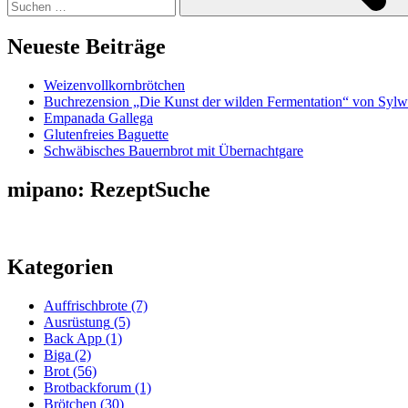
Neueste Beiträge
Weizenvollkornbrötchen
Buchrezension „Die Kunst der wilden Fermentation“ von Sylw
Empanada Gallega
Glutenfreies Baguette
Schwäbisches Bauernbrot mit Übernachtgare
mipano: RezeptSuche
Kategorien
Auffrischbrote
(7)
Ausrüstung
(5)
Back App
(1)
Biga
(2)
Brot
(56)
Brotbackforum
(1)
Brötchen
(30)