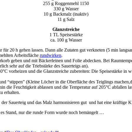
255 g Roggenmehl 1150
330 g Wasser
10 g Backmalz (inaktiv)
11 g Salz
Glanzstreiche
1 TL Speisestärke
ca. 100 g Wasser
für 20 h gehen lassen. Dann alle Zutaten gut verkneten (5 min langsam,
mehlten Arbeitsfläche
rundwirken
.
rkorb geben und mit Bäckerleinen und Folie abdecken. Bei Raumtemperat
ich sehr auf die Triebstärke des Sauerteigs an).
0°C vorheizen und die Glanzstreiche zubereiten: Die Speisestärke in 
nd “stippen” (Kleine Löcher in die Oberfläche des Teiglings machen,dam
 die Feuchtigkeit ablassen und die Temperatur auf 205°C abfallen la
u erhalten.
, der Sauerteig und das Malz harmonisieren gut und hat eine kräftige K
t es Stand, nur die runde Form wurde noch bemängelt …