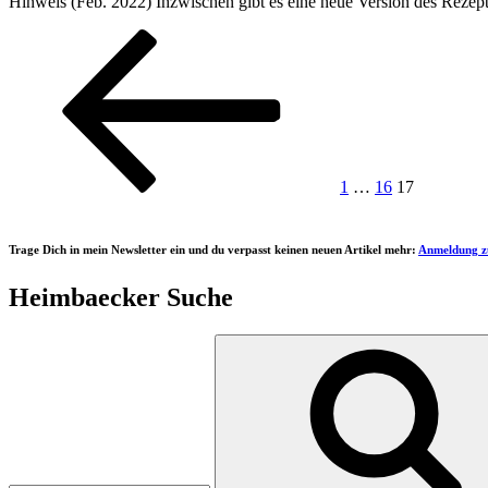
Hinweis (Feb. 2022) Inzwischen gibt es eine neue Version des Rezept
Seitennummerierung
Vorherige
Seite
Seite
Seite
Seite
der
Beiträge
1
…
16
17
Trage Dich in mein Newsletter ein und du verpasst keinen neuen Artikel mehr:
Anmeldung z
Heimbaecker Suche
Suchen
nach: