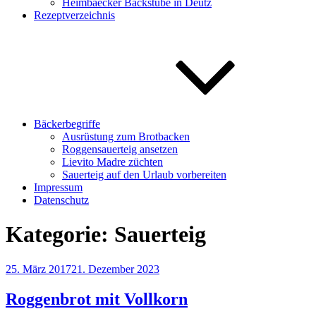
Heimbaecker Backstube in Deutz
Rezeptverzeichnis
Bäckerbegriffe
Ausrüstung zum Brotbacken
Roggensauerteig ansetzen
Lievito Madre züchten
Sauerteig auf den Urlaub vorbereiten
Impressum
Datenschutz
Kategorie:
Sauerteig
Veröffentlicht
25. März 2017
21. Dezember 2023
am
Roggenbrot mit Vollkorn