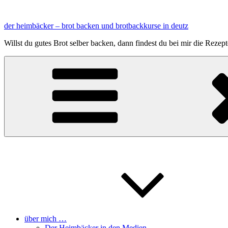
Zum
Inhalt
der heimbäcker – brot backen und brotbackkurse in deutz
springen
Willst du gutes Brot selber backen, dann findest du bei mir die Reze
über mich …
Der Heimbäcker in den Medien