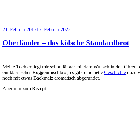
Veröffentlicht
21. Februar 2017
17. Februar 2022
am
Oberländer – das kölsche Standardbrot
Meine Tochter liegt mir schon länger mit dem Wunsch in den Ohren, d
ein klassisches Roggenmischbrot, es gibt eine nette
Geschichte
dazu w
noch mit etwas Backmalz aromatisch abgerundet.
Aber nun zum Rezept: