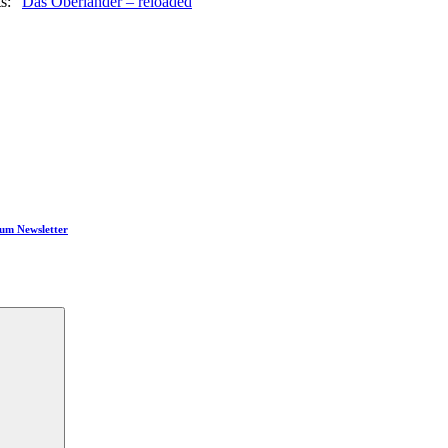
s: “
Das Oberländer – reloaded
“
um Newsletter
Suchen