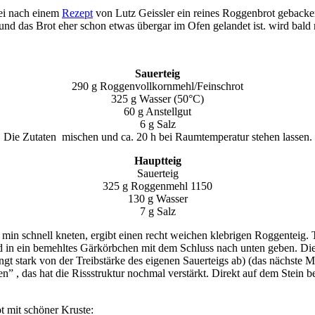
rei nach einem
Rezept
von Lutz Geissler ein reines Roggenbrot gebacken
st und das Brot eher schon etwas übergar im Ofen gelandet ist. wird ba
Sauerteig
290 g Roggenvollkornmehl/Feinschrot
325 g Wasser (50°C)
60 g Anstellgut
6 g Salz
Die Zutaten mischen und ca. 20 h bei Raumtemperatur stehen lassen.
Hauptteig
Sauerteig
325 g Roggenmehl 1150
130 g Wasser
7 g Salz
min schnell kneten, ergibt einen recht weichen klebrigen Roggenteig. T
 in ein bemehltes Gärkörbchen mit dem Schluss nach unten geben. Die 
ängt stark von der Treibstärke des eigenen Sauerteigs ab) (das nächste 
n” , das hat die Rissstruktur nochmal verstärkt. Direkt auf dem Stein
t mit schöner Kruste: