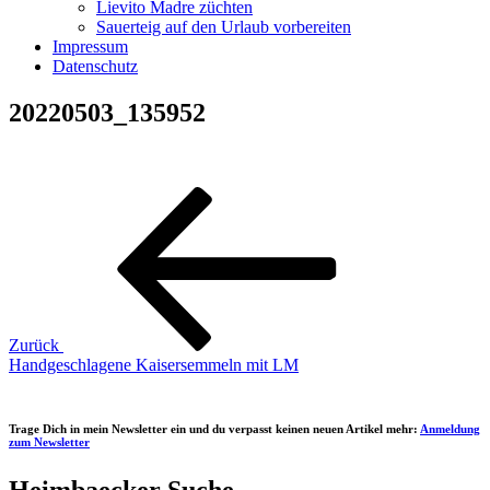
Lievito Madre züchten
Sauerteig auf den Urlaub vorbereiten
Impressum
Datenschutz
20220503_135952
Beitragsnavigation
Vorheriger
Beitrag
Zurück
Handgeschlagene Kaisersemmeln mit LM
Trage Dich in mein Newsletter ein und du verpasst keinen neuen Artikel mehr:
Anmeldung
zum Newsletter
Heimbaecker Suche