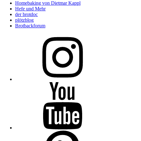
Homebaking von Dietmar Kappl
Hefe und Mehr
der brotdoc
plötzblog
Brotbackforum
Folge
mir
auf
Instagram
Folge
mir
auf
YouTube
Folge
mir