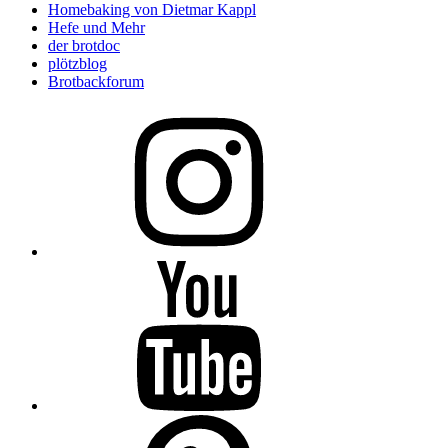
Homebaking von Dietmar Kappl
Hefe und Mehr
der brotdoc
plötzblog
Brotbackforum
Folge
mir
auf
Instagram
Folge
mir
auf
YouTube
Folge
mir