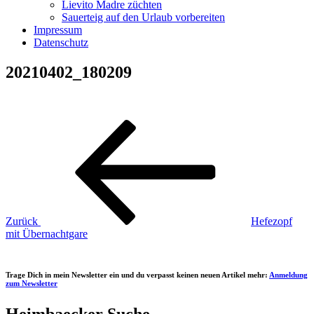
Lievito Madre züchten
Sauerteig auf den Urlaub vorbereiten
Impressum
Datenschutz
20210402_180209
Beitragsnavigation
Vorheriger
Beitrag
Zurück
Hefezopf
mit Übernachtgare
Trage Dich in mein Newsletter ein und du verpasst keinen neuen Artikel mehr:
Anmeldung
zum Newsletter
Heimbaecker Suche