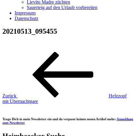
Lievito Madre züchten
Sauerteig auf den Urlaub vorbereiten
Impressum
Datenschutz
20210513_095455
Beitragsnavigation
Vorheriger
Beitrag
Zurück
Hefezopf
mit Übernachtgare
Trage Dich in mein Newsletter ein und du verpasst keinen neuen Artikel mehr:
Anmeldung
zum Newsletter
Heimbaecker Suche