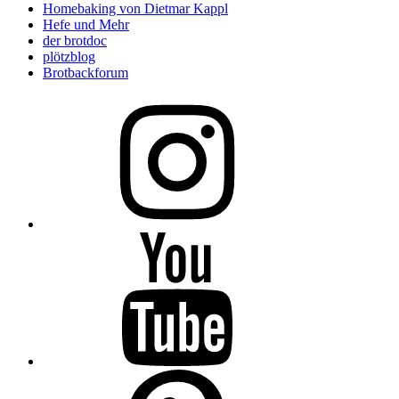
Homebaking von Dietmar Kappl
Hefe und Mehr
der brotdoc
plötzblog
Brotbackforum
Folge
mir
auf
Instagram
Folge
mir
auf
YouTube
Folge
mir