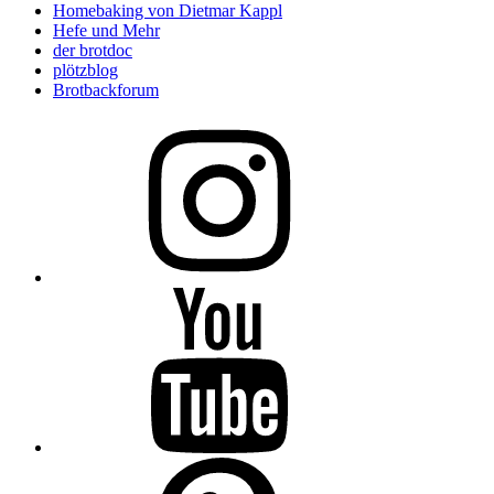
Homebaking von Dietmar Kappl
Hefe und Mehr
der brotdoc
plötzblog
Brotbackforum
Folge
mir
auf
Instagram
Folge
mir
auf
YouTube
Folge
mir