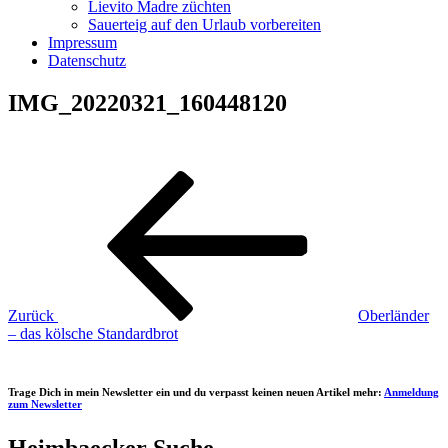
Lievito Madre züchten
Sauerteig auf den Urlaub vorbereiten
Impressum
Datenschutz
IMG_20220321_160448120
Beitragsnavigation
Vorheriger
Beitrag
Zurück
Oberländer
– das kölsche Standardbrot
Trage Dich in mein Newsletter ein und du verpasst keinen neuen Artikel mehr:
Anmeldung
zum Newsletter
Heimbaecker Suche