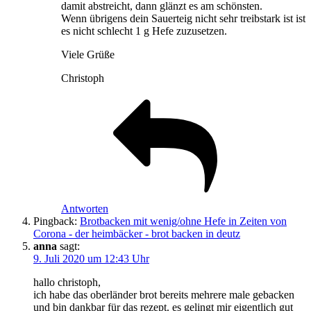
damit abstreicht, dann glänzt es am schönsten.
Wenn übrigens dein Sauerteig nicht sehr treibstark ist ist
es nicht schlecht 1 g Hefe zuzusetzen.
Viele Grüße
Christoph
Antworten
Pingback:
Brotbacken mit wenig/ohne Hefe in Zeiten von
Corona - der heimbäcker - brot backen in deutz
anna
sagt:
9. Juli 2020 um 12:43 Uhr
hallo christoph,
ich habe das oberländer brot bereits mehrere male gebacken
und bin dankbar für das rezept. es gelingt mir eigentlich gut