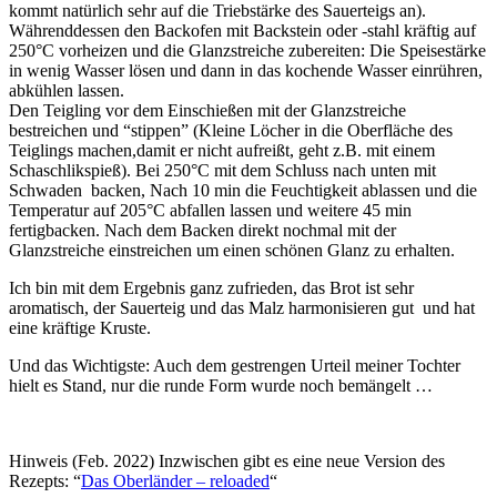
kommt natürlich sehr auf die Triebstärke des Sauerteigs an).
Währenddessen den Backofen mit Backstein oder -stahl kräftig auf
250°C vorheizen und die Glanzstreiche zubereiten: Die Speisestärke
in wenig Wasser lösen und dann in das kochende Wasser einrühren,
abkühlen lassen.
Den Teigling vor dem Einschießen mit der Glanzstreiche
bestreichen und “stippen” (Kleine Löcher in die Oberfläche des
Teiglings machen,damit er nicht aufreißt, geht z.B. mit einem
Schaschlikspieß). Bei 250°C mit dem Schluss nach unten mit
Schwaden backen, Nach 10 min die Feuchtigkeit ablassen und die
Temperatur auf 205°C abfallen lassen und weitere 45 min
fertigbacken. Nach dem Backen direkt nochmal mit der
Glanzstreiche einstreichen um einen schönen Glanz zu erhalten.
Ich bin mit dem Ergebnis ganz zufrieden, das Brot ist sehr
aromatisch, der Sauerteig und das Malz harmonisieren gut und hat
eine kräftige Kruste.
Und das Wichtigste: Auch dem gestrengen Urteil meiner Tochter
hielt es Stand, nur die runde Form wurde noch bemängelt …
Hinweis (Feb. 2022) Inzwischen gibt es eine neue Version des
Rezepts: “
Das Oberländer – reloaded
“