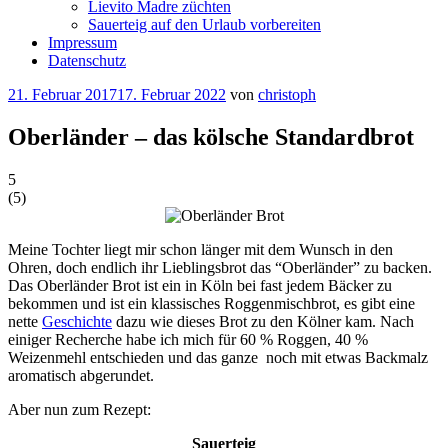
Lievito Madre züchten
Sauerteig auf den Urlaub vorbereiten
Impressum
Datenschutz
Veröffentlicht
21. Februar 2017
17. Februar 2022
von
christoph
am
Oberländer – das kölsche Standardbrot
5
(
5
)
Meine Tochter liegt mir schon länger mit dem Wunsch in den
Ohren, doch endlich ihr Lieblingsbrot das “Oberländer” zu backen.
Das Oberländer Brot ist ein in Köln bei fast jedem Bäcker zu
bekommen und ist ein klassisches Roggenmischbrot, es gibt eine
nette
Geschichte
dazu wie dieses Brot zu den Kölner kam. Nach
einiger Recherche habe ich mich für 60 % Roggen, 40 %
Weizenmehl entschieden und das ganze noch mit etwas Backmalz
aromatisch abgerundet.
Aber nun zum Rezept:
Sauerteig