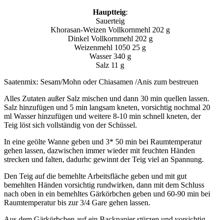
Hauptteig
:
Sauerteig
Khorasan-Weizen Vollkornmehl 202 g
Dinkel Vollkornmehl 202 g
Weizenmehl 1050 25 g
Wasser 340 g
Salz 11 g
Saatenmix: Sesam/Mohn oder Chiasamen /Anis zum bestreuen
Alles Zutaten außer Salz mischen und dann 30 min quellen lassen.
Salz hinzufügen und 5 min langsam kneten, vorsichtig nochmal 20
ml Wasser hinzufügen und weitere 8-10 min schnell kneten, der
Teig löst sich vollständig von der Schüssel.
In eine geölte Wanne geben und 3* 50 min bei Raumtemperatur
gehen lassen, dazwischen immer wieder mit feuchten Händen
strecken und falten, dadurhc gewinnt der Teig viel an Spannung.
Den Teig auf die bemehlte Arbeitsfläche geben und mit gut
bemehlten Händen vorsichtig rundwirken, dann mit dem Schluss
nach oben in ein bemehltes Gärkörbchen geben und 60-90 min bei
Raumtemperatur bis zur 3/4 Gare gehen lassen.
Aus dem Gärkörbchen auf ein Backpapier stürzen und vorsichtig