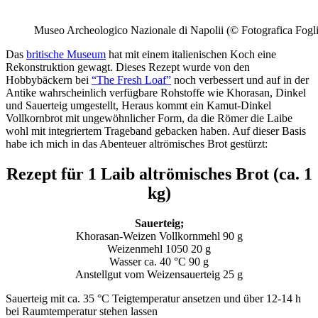
Museo Archeologico Nazionale di Napolii (© Fotografica Fogli
Das
britische Museum
hat mit einem italienischen Koch eine
Rekonstruktion gewagt. Dieses Rezept wurde von den
Hobbybäckern bei
“The Fresh Loaf”
noch verbessert und auf in der
Antike wahrscheinlich verfügbare Rohstoffe wie Khorasan, Dinkel
und Sauerteig umgestellt, Heraus kommt ein Kamut-Dinkel
Vollkornbrot mit ungewöhnlicher Form, da die Römer die Laibe
wohl mit integriertem Trageband gebacken haben. Auf dieser Basis
habe ich mich in das Abenteuer altrömisches Brot gestürzt:
Rezept für 1 Laib altrömisches Brot (ca. 1
kg)
Sauerteig;
Khorasan-Weizen Vollkornmehl 90 g
Weizenmehl 1050 20 g
Wasser ca. 40 °C 90 g
Anstellgut vom Weizensauerteig 25 g
Sauerteig mit ca. 35 °C Teigtemperatur ansetzen und über 12-14 h
bei Raumtemperatur stehen lassen