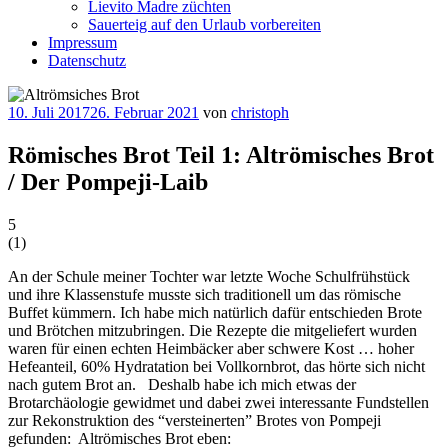
Lievito Madre züchten
Sauerteig auf den Urlaub vorbereiten
Impressum
Datenschutz
Veröffentlicht
10. Juli 2017
26. Februar 2021
von
christoph
am
Römisches Brot Teil 1: Altrömisches Brot
/ Der Pompeji-Laib
5
(
1
)
An der Schule meiner Tochter war letzte Woche Schulfrühstück
und ihre Klassenstufe musste sich traditionell um das römische
Buffet kümmern. Ich habe mich natürlich dafür entschieden Brote
und Brötchen mitzubringen. Die Rezepte die mitgeliefert wurden
waren für einen echten Heimbäcker aber schwere Kost … hoher
Hefeanteil, 60% Hydratation bei Vollkornbrot, das hörte sich nicht
nach gutem Brot an. Deshalb habe ich mich etwas der
Brotarchäologie gewidmet und dabei zwei interessante Fundstellen
zur Rekonstruktion des “versteinerten” Brotes von Pompeji
gefunden: Altrömisches Brot eben: