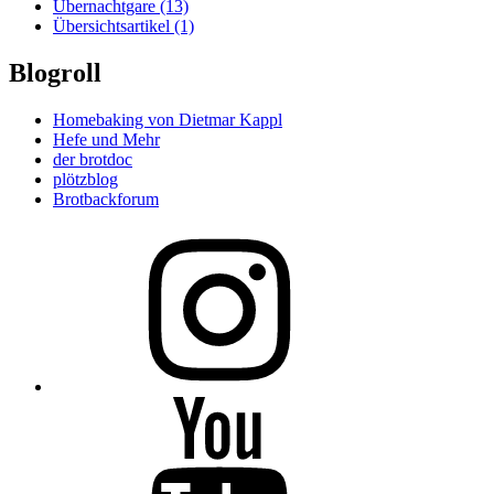
Übernachtgare
(13)
Übersichtsartikel
(1)
Blogroll
Homebaking von Dietmar Kappl
Hefe und Mehr
der brotdoc
plötzblog
Brotbackforum
Folge
mir
auf
Instagram
Folge
mir
auf
YouTube