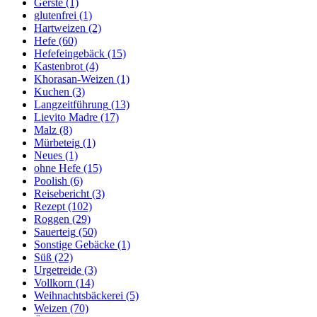
Gerste
(1)
glutenfrei
(1)
Hartweizen
(2)
Hefe
(60)
Hefefeingebäck
(15)
Kastenbrot
(4)
Khorasan-Weizen
(1)
Kuchen
(3)
Langzeitführung
(13)
Lievito Madre
(17)
Malz
(8)
Mürbeteig
(1)
Neues
(1)
ohne Hefe
(15)
Poolish
(6)
Reisebericht
(3)
Rezept
(102)
Roggen
(29)
Sauerteig
(50)
Sonstige Gebäcke
(1)
Süß
(22)
Urgetreide
(3)
Vollkorn
(14)
Weihnachtsbäckerei
(5)
Weizen
(70)