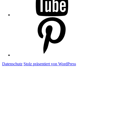
Folge
mir
auf
Pinterest
Datenschutz
Stolz präsentiert von WordPress