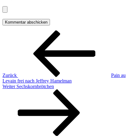
Beitragsnavigation
Vorheriger
Beitrag
Zurück
Pain au
Levain frei nach Jeffrey Hamelman
Nächster
Weiter
Sechskornbrötchen
Beitrag