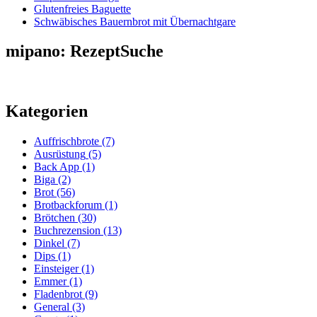
Glutenfreies Baguette
Schwäbisches Bauernbrot mit Übernachtgare
mipano: RezeptSuche
Kategorien
Auffrischbrote
(7)
Ausrüstung
(5)
Back App
(1)
Biga
(2)
Brot
(56)
Brotbackforum
(1)
Brötchen
(30)
Buchrezension
(13)
Dinkel
(7)
Dips
(1)
Einsteiger
(1)
Emmer
(1)
Fladenbrot
(9)
General
(3)