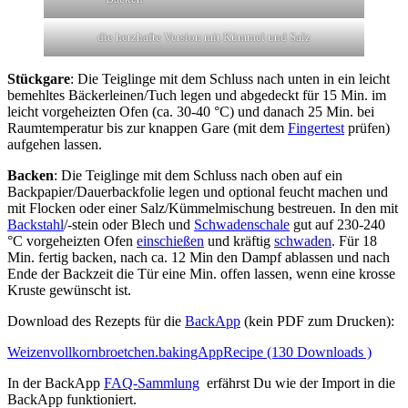
die herzhafte Version mit Kümmel und Salz
Stückgare
: Die Teiglinge mit dem Schluss nach unten in ein leicht
bemehltes Bäckerleinen/Tuch legen und abgedeckt für 15 Min. im
leicht vorgeheizten Ofen (ca. 30-40 °C) und danach 25 Min. bei
Raumtemperatur bis zur knappen Gare (mit dem
Fingertest
prüfen)
aufgehen lassen.
Backen
: Die Teiglinge mit dem Schluss nach oben auf ein
Backpapier/Dauerbackfolie legen und optional feucht machen und
mit Flocken oder einer Salz/Kümmelmischung bestreuen. In den mit
Backstahl
/-stein oder Blech und
Schwadenschale
gut auf 230-240
°C vorgeheizten Ofen
einschießen
und kräftig
schwaden
. Für 18
Min. fertig backen, nach ca. 12 Min den Dampf ablassen und nach
Ende der Backzeit die Tür eine Min. offen lassen, wenn eine krosse
Kruste gewünscht ist.
Download des Rezepts für die
BackApp
(kein PDF zum Drucken):
Weizenvollkornbroetchen.bakingAppRecipe (130 Downloads )
In der BackApp
FAQ-Sammlung
erfährst Du wie der Import in die
BackApp funktioniert.