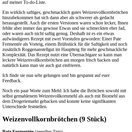
auf meiner To-do-Liste.
Ein wirklich saftiges, geschmacklich gutes Weizenvollkornbrötchen
hinzubekommen hat sich dann aber als schwerer als gedacht
herausgestellt. Auch die ersten Versionen waren schon lecker, Ihnen
fehlte aber immer das gewisse Etwas und sie schmeckten eher fad,
oder waren auch nicht saftig genug. Deshalb ist es ein etwas
aufwändigeres Rezept mit zwei Vorstufen geworden: Einer Pate
Fermentée als Vorteig, einem Brühstück für die Saftigkeit und noch
zusätzlich Roggenanstellgut im Hauptteig für mehr geschmackliche
Komplexität. Das Rezept nutzt eine Übernachtgare so kann man
leckere Weizenvollkornbrötchen am morgen frisch backen und
natürlich kann man sie auch gut einfrieren.
Ich finde sie nun sehr gelungen und bin gespannt auf euer
Feedback.
Noch ein paar Worte zum Mehl: Ich habe die Brötchen sowohl mit
selbst gemahlenem Weizenvollkornmehl als auch mit Biomehl aus
dem Drogeriemarkt gebacken und konnte keine signifikanten
Unterschiede feststellen.
Weizenvollkornbrötchen (9 Stück)
Pate Fermentée
(gereifter Teig)