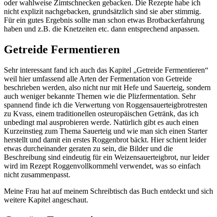
oder wahlweise Zimtschnecken gebacken. Die Rezepte habe ich
nicht explizit nachgebacken, grundsätzlich sind sie aber stimmig.
Für ein gutes Ergebnis sollte man schon etwas Brotbackerfahrung
haben und z.B. die Knetzeiten etc. dann entsprechend anpassen.
Getreide Fermentieren
Sehr interessant fand ich auch das Kapitel „Getreide Fermentieren“
weil hier umfassend alle Arten der Fermentation von Getreide
beschrieben werden, also nicht nur mit Hefe und Sauerteig, sondern
auch weniger bekannte Themen wie die Plizfermentation. Sehr
spannend finde ich die Verwertung von Roggensauerteigbrotresten
zu Kvass, einem traditionellen osteuropäischen Getränk, das ich
unbedingt mal ausprobieren werde. Natürlich gibt es auch einen
Kurzeinstieg zum Thema Sauerteig und wie man sich einen Starter
herstellt und damit ein erstes Roggenbrot bäckt. Hier schient leider
etwas durcheinander geraten zu sein, die Bilder und die
Beschreibung sind eindeutig für ein Weizensauerteigbrot, nur leider
wird im Rezept Roggenvollkornmehl verwendet, was so einfach
nicht zusammenpasst.
Meine Frau hat auf meinem Schreibtisch das Buch entdeckt und sich
weitere Kapitel angeschaut.