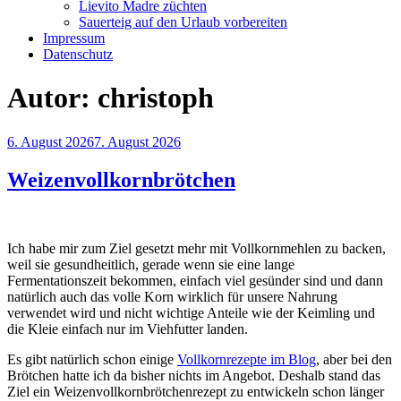
Lievito Madre züchten
Sauerteig auf den Urlaub vorbereiten
Impressum
Datenschutz
Autor:
christoph
Veröffentlicht
6. August 2026
7. August 2026
am
Weizenvollkornbrötchen
Ich habe mir zum Ziel gesetzt mehr mit Vollkornmehlen zu backen,
weil sie gesundheitlich, gerade wenn sie eine lange
Fermentationszeit bekommen, einfach viel gesünder sind und dann
natürlich auch das volle Korn wirklich für unsere Nahrung
verwendet wird und nicht wichtige Anteile wie der Keimling und
die Kleie einfach nur im Viehfutter landen.
Es gibt natürlich schon einige
Vollkornrezepte im Blog
, aber bei den
Brötchen hatte ich da bisher nichts im Angebot. Deshalb stand das
Ziel ein Weizenvollkornbrötchenrezept zu entwickeln schon länger