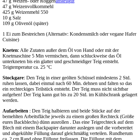
47 g Weizen- oder Roggen
anstellgut
47 g Weizenvollkornmehl
425 g Weizenmehl 550
10 g Salz
109 g Olivenöl (später)
1 Ei zum Bestreichen (Alternativ: Kondensmilch oder vegane Hafer
Cuisine)
Kneten
: Alle Zutaten außer dem Öl von Hand oder mit der
Knetmaschine 5 Min vermischen, dann schluckweise das Öl
unterkneten bis ein glatter und geschmeidiger Teig entsteht.
Teigtemperatur ca. 25 °C
Stockgare
: Den Teig in einer geölten Schüssel mindestens 2 Std.
ruhen lassen, dabei einmal nach 60 Min. dehnen und falten so das
ein rechteckiges Teilstück entsteht. Der Teig muss nicht sichtbar
aufgehen! Der Teig kann gut bis zu 20 Std. im Kühlschrank gelagert
werden.
Aufarbeiten
: Den Teig halbieren und beide Stücke auf der
bemehlten Arbeitsfläche jeweils zu einem großen Rechteck (Größe
eures Backblechs) dünn ausrollen . Das eine Teigrechteck auf dem
Blech mit einem Backpapier darunter auslegen und die vorbereitet
und abgekühlte Füllung darauf gleichmäßig verteilen. Rundherum
ca. 2 cm Rand ohne Füllung freilassen. Die Füllung mit dem