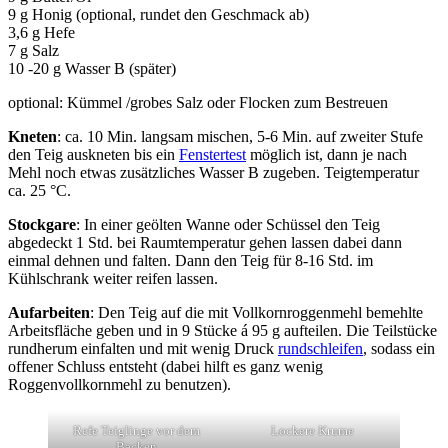
9 g Honig (optional, rundet den Geschmack ab)
3,6 g Hefe
7 g Salz
10 -20 g Wasser B (später)
optional: Kümmel /grobes Salz oder Flocken zum Bestreuen
Kneten
: ca. 10 Min. langsam mischen, 5-6 Min. auf zweiter Stufe
den Teig auskneten bis ein
Fenstertest
möglich ist, dann je nach
Mehl noch etwas zusätzliches Wasser B zugeben. Teigtemperatur
ca. 25 °C.
Stockgare
: In einer geölten Wanne oder Schüssel den Teig
abgedeckt 1 Std. bei Raumtemperatur gehen lassen dabei dann
einmal dehnen und falten. Dann den Teig für 8-16 Std. im
Kühlschrank weiter reifen lassen.
Aufarbeiten
: Den Teig auf die mit Vollkornroggenmehl bemehlte
Arbeitsfläche geben und in 9 Stücke á 95 g aufteilen. Die Teilstücke
rundherum einfalten und mit wenig Druck
rundschleifen
, sodass ein
offener Schluss entsteht (dabei hilft es ganz wenig
Roggenvollkornmehl zu benutzen).
Refe Teiglinge vor dem
Lockere Krume
Backen