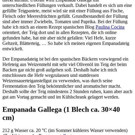
unterschiedlichen Füllungen verkauft. Dabei handelt es sich um eine
gefüllte Teigpastete, meist wird sie mit einer Füllung aus Fische,
Fleisch oder Meeresfrüchten gefüllt. Grundbestandteil der Füllung
sind aber immer Zwiebeln, Tomaten und Paprika. Bei der Füllung
habe ich mich an einem Rezept spanischen Blog
Paulina Cocina
orientiert, der Teig dort und in allen Rezepten, die ich online
gefunden habe, hat mir aber nicht gefallen: Viel Hefe, kurze
Gehzeit, Blätterteig, … So habe ich meinen eigenen Empanadateig
entwickelt.
Der Empanadateig ist bei den spanischen Bäckern vorwiegend ein
Hefeteig aus Weizenmehl mit sehr viel Olivenöl im Teig der beim
Backen gar nicht groß aufgehen soll. Deshalb habe ich mich
entschlossen die Hefe wegzulassen und stattdessen
Weizensauerteiganstellgut zu verwenden, was durch seine
Fermentation den Teig bekömmlicher und aromatischer macht.
Deshalb sollte der Teig mindestens 2 Stunden ruhen, kann aber auch
gut am Vortag gemacht und im Kühlschrank gelagert werden.
Empanada Gallega (1 Blech ca. 30×40
cm)
212 g Wasser ca. 20 °C (im Sommer kühleres Wasser verwenden)