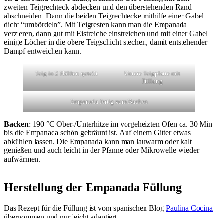
zweiten Teigrechteck abdecken und den überstehenden Rand
abschneiden. Dann die beiden Teigrechtecke mithilfe einer Gabel
dicht “umbördeln”. Mit Teigresten kann man die Empanada
verzieren, dann gut mit Eistreiche einstreichen und mit einer Gabel
einige Löcher in die obere Teigschicht stechen, damit entstehender
Dampf entweichen kann.
Teig in 2 Hälften geteilt
Untere Teigplatte mit
Füllung
Empanada fertig zum Backen
Backen
: 190 °C Ober-/Unterhitze im vorgeheizten Ofen ca. 30 Min
bis die Empanada schön gebräunt ist. Auf einem Gitter etwas
abkühlen lassen. Die Empanada kann man lauwarm oder kalt
genießen und auch leicht in der Pfanne oder Mikrowelle wieder
aufwärmen.
Herstellung der Empanada Füllung
Das Rezept für die Füllung ist vom spanischen Blog
Paulina Cocina
übernommen und nur leicht adaptiert.