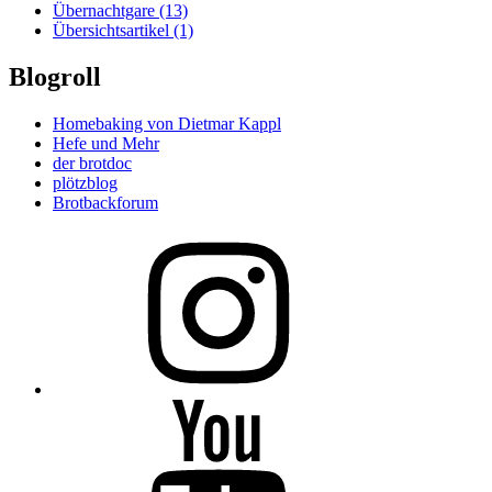
Übernachtgare
(13)
Übersichtsartikel
(1)
Blogroll
Homebaking von Dietmar Kappl
Hefe und Mehr
der brotdoc
plötzblog
Brotbackforum
Folge
mir
auf
Instagram
Folge
mir
auf
YouTube