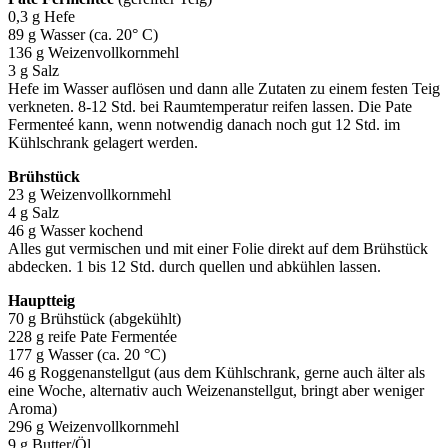
0,3 g Hefe
89 g Wasser (ca. 20° C)
136 g Weizenvollkornmehl
3 g Salz
Hefe im Wasser auflösen und dann alle Zutaten zu einem festen Teig
verkneten. 8-12 Std. bei Raumtemperatur reifen lassen. Die Pate
Fermenteé kann, wenn notwendig danach noch gut 12 Std. im
Kühlschrank gelagert werden.
Brühstück
23 g Weizenvollkornmehl
4 g Salz
46 g Wasser kochend
Alles gut vermischen und mit einer Folie direkt auf dem Brühstück
abdecken. 1 bis 12 Std. durch quellen und abkühlen lassen.
Hauptteig
70 g Brühstück (abgekühlt)
228 g reife Pate Fermentée
177 g Wasser (ca. 20 °C)
46 g Roggenanstellgut (aus dem Kühlschrank, gerne auch älter als
eine Woche, alternativ auch Weizenanstellgut, bringt aber weniger
Aroma)
296 g Weizenvollkornmehl
9 g Butter/Öl