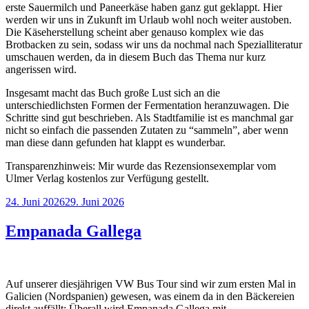
erste Sauermilch und Paneerkäse haben ganz gut geklappt. Hier
werden wir uns in Zukunft im Urlaub wohl noch weiter austoben.
Die Käseherstellung scheint aber genauso komplex wie das
Brotbacken zu sein, sodass wir uns da nochmal nach Spezialliteratur
umschauen werden, da in diesem Buch das Thema nur kurz
angerissen wird.
Insgesamt macht das Buch große Lust sich an die
unterschiedlichsten Formen der Fermentation heranzuwagen. Die
Schritte sind gut beschrieben. Als Stadtfamilie ist es manchmal gar
nicht so einfach die passenden Zutaten zu “sammeln”, aber wenn
man diese dann gefunden hat klappt es wunderbar.
Transparenzhinweis: Mir wurde das Rezensionsexemplar vom
Ulmer Verlag kostenlos zur Verfügung gestellt.
Veröffentlicht
24. Juni 2026
29. Juni 2026
am
Empanada Gallega
Auf unserer diesjährigen VW Bus Tour sind wir zum ersten Mal in
Galicien (Nordspanien) gewesen, was einem da in den Bäckereien
direkt auffällt: Überall wird Empanada Gallega mit