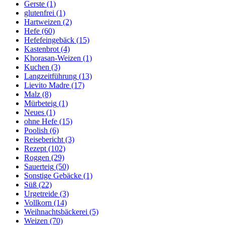
Gerste
(1)
glutenfrei
(1)
Hartweizen
(2)
Hefe
(60)
Hefefeingebäck
(15)
Kastenbrot
(4)
Khorasan-Weizen
(1)
Kuchen
(3)
Langzeitführung
(13)
Lievito Madre
(17)
Malz
(8)
Mürbeteig
(1)
Neues
(1)
ohne Hefe
(15)
Poolish
(6)
Reisebericht
(3)
Rezept
(102)
Roggen
(29)
Sauerteig
(50)
Sonstige Gebäcke
(1)
Süß
(22)
Urgetreide
(3)
Vollkorn
(14)
Weihnachtsbäckerei
(5)
Weizen
(70)