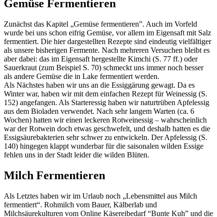
Gemüse Fermentieren
Zunächst das Kapitel „Gemüse fermentieren”. Auch im Vorfeld
wurde bei uns schon eifrig Gemüse, vor allem im Eigensaft mit Salz
fermentiert. Die hier dargestellten Rezepte sind eindeutig vielfältiger
als unsere bisherigen Fermente. Nach mehreren Versuchen bleibt es
aber dabei: das im Eigensaft hergestellte Kimchi (S. 77 ff.) oder
Sauerkraut (zum Beispiel S. 70) schmeckt uns immer noch besser
als andere Gemüse die in Lake fermentiert werden.
Als Nächstes haben wir uns an die Essiggärung gewagt. Da es
Winter war, haben wir mit dem einfachen Rezept für Weinessig (S.
152) angefangen. Als Starteressig haben wir naturtrüben Apfelessig
aus dem Bioladen verwendet. Nach sehr langem Warten (ca. 6
Wochen) hatten wir einen leckeren Rotweinessig – wahrscheinlich
war der Rotwein doch etwas geschwefelt, und deshalb hatten es die
Essigsäurebakterien sehr schwer zu entwickeln. Der Apfelessig (S.
140) hingegen klappt wunderbar für die saisonalen wilden Essige
fehlen uns in der Stadt leider die wilden Blüten.
Milch Fermentieren
Als Letztes haben wir im Urlaub noch „Lebensmittel aus Milch
fermentiert“. Rohmilch vom Bauer, Kälberlab und
Milchsäurekulturen vom Online Käsereibedarf “Bunte Kuh” und die