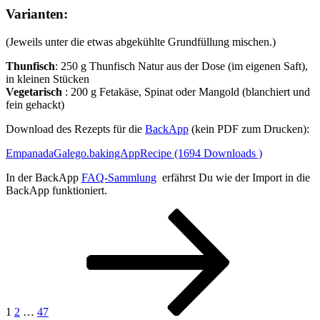
Varianten
:
(Jeweils unter die etwas abgekühlte Grundfüllung mischen.)
Thunfisch
: 250 g Thunfisch Natur aus der Dose (im eigenen Saft),
in kleinen Stücken
Vegetarisch
: 200 g Fetakäse, Spinat oder Mangold (blanchiert und
fein gehackt)
Download des Rezepts für die
BackApp
(kein PDF zum Drucken):
EmpanadaGalego.bakingAppRecipe (1694 Downloads )
In der BackApp
FAQ-Sammlung
erfährst Du wie der Import in die
BackApp funktioniert.
Seitennummerierung
Seite
Seite
Seite
Nächste
Seite
der
Beiträge
1
2
…
47