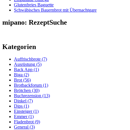
Glutenfreies Baguette
Schwäbisches Bauernbrot mit Übernachtgare
mipano: RezeptSuche
Kategorien
Auffrischbrote
(7)
Ausrüstung
(5)
Back App
(1)
Biga
(2)
Brot
(56)
Brotbackforum
(1)
Brötchen
(30)
Buchrezension
(13)
Dinkel
(7)
Dips
(1)
Einsteiger
(1)
Emmer
(1)
Fladenbrot
(9)
General
(3)