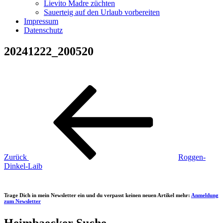
Lievito Madre züchten
Sauerteig auf den Urlaub vorbereiten
Impressum
Datenschutz
20241222_200520
Beitragsnavigation
Vorheriger
Beitrag
Zurück
Roggen-
Dinkel-Laib
Trage Dich in mein Newsletter ein und du verpasst keinen neuen Artikel mehr:
Anmeldung
zum Newsletter
Heimbaecker Suche