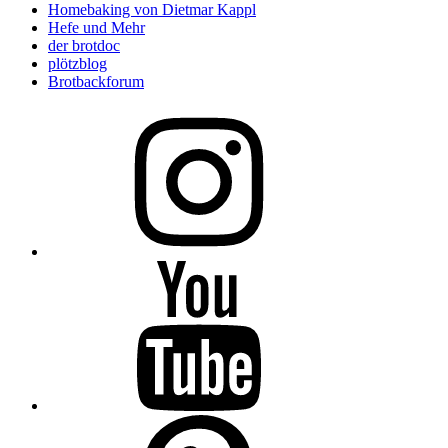
Homebaking von Dietmar Kappl
Hefe und Mehr
der brotdoc
plötzblog
Brotbackforum
Folge
mir
auf
Instagram
Folge
mir
auf
YouTube
Folge
mir