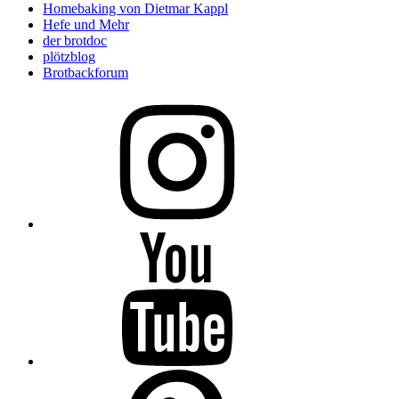
Homebaking von Dietmar Kappl
Hefe und Mehr
der brotdoc
plötzblog
Brotbackforum
Folge
mir
auf
Instagram
Folge
mir
auf
YouTube
Folge
mir