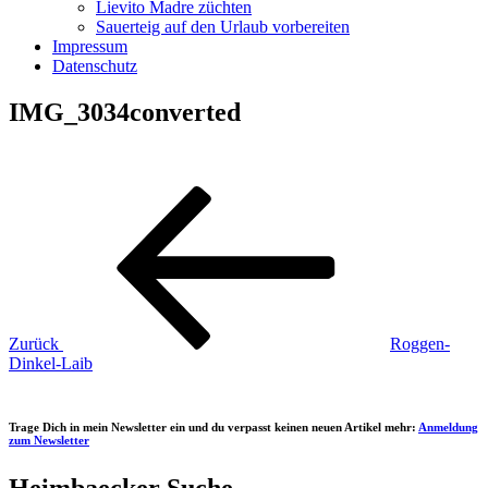
Lievito Madre züchten
Sauerteig auf den Urlaub vorbereiten
Impressum
Datenschutz
IMG_3034converted
Beitragsnavigation
Vorheriger
Beitrag
Zurück
Roggen-
Dinkel-Laib
Trage Dich in mein Newsletter ein und du verpasst keinen neuen Artikel mehr:
Anmeldung
zum Newsletter
Heimbaecker Suche