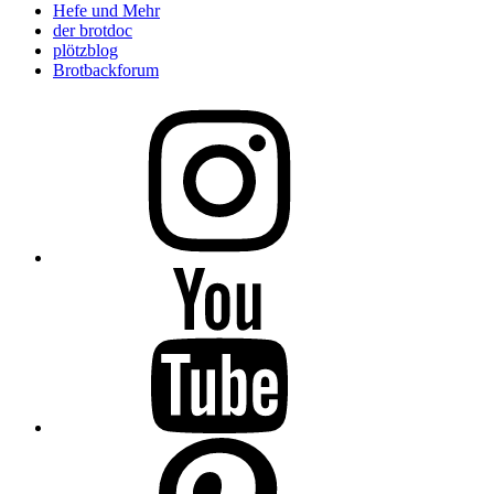
Hefe und Mehr
der brotdoc
plötzblog
Brotbackforum
Folge
mir
auf
Instagram
Folge
mir
auf
YouTube
Folge
mir
auf