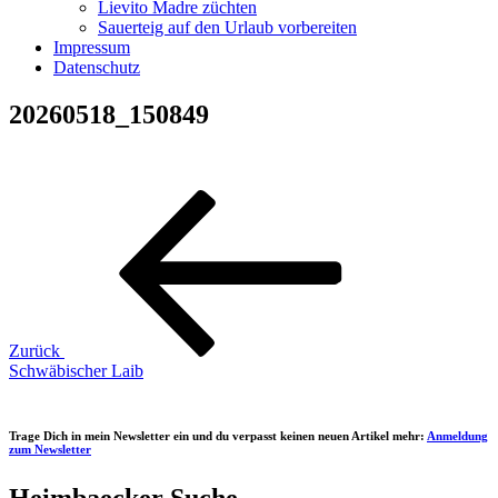
Lievito Madre züchten
Sauerteig auf den Urlaub vorbereiten
Impressum
Datenschutz
20260518_150849
Beitragsnavigation
Vorheriger
Beitrag
Zurück
Schwäbischer Laib
Trage Dich in mein Newsletter ein und du verpasst keinen neuen Artikel mehr:
Anmeldung
zum Newsletter
Heimbaecker Suche