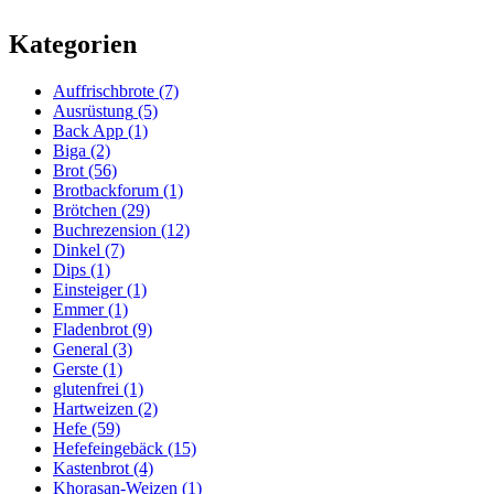
Kategorien
Auffrischbrote
(7)
Ausrüstung
(5)
Back App
(1)
Biga
(2)
Brot
(56)
Brotbackforum
(1)
Brötchen
(29)
Buchrezension
(12)
Dinkel
(7)
Dips
(1)
Einsteiger
(1)
Emmer
(1)
Fladenbrot
(9)
General
(3)
Gerste
(1)
glutenfrei
(1)
Hartweizen
(2)
Hefe
(59)
Hefefeingebäck
(15)
Kastenbrot
(4)
Khorasan-Weizen
(1)