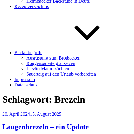
Heimbaecker Backstube in Deutz
Rezeptverzeichnis
Bäckerbegriffe
Ausrüstung zum Brotbacken
Roggensauerteig ansetzen
Lievito Madre züchten
Sauerteig auf den Urlaub vorbereiten
Impressum
Datenschutz
Schlagwort:
Brezeln
Veröffentlicht
20. April 2024
15. August 2025
am
Laugenbrezeln – ein Update