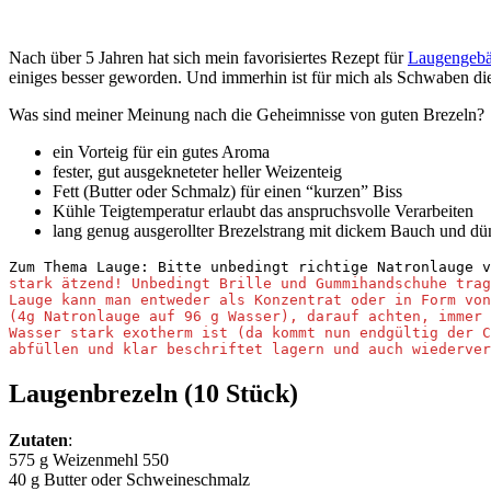
Nach über 5 Jahren hat sich mein favorisiertes Rezept für
Laugengeb
einiges besser geworden. Und immerhin ist für mich als Schwaben di
Was sind meiner Meinung nach die Geheimnisse von guten Brezeln?
ein Vorteig für ein gutes Aroma
fester, gut ausgekneteter heller Weizenteig
Fett (Butter oder Schmalz) für einen “kurzen” Biss
Kühle Teigtemperatur erlaubt das anspruchsvolle Verarbeiten
lang genug ausgerollter Brezelstrang mit dickem Bauch und dü
Zum Thema Lauge: Bitte unbedingt richtige Natronlauge v
stark ätzend! Unbedingt Brille und Gummihandschuhe trag
Lauge kann man entweder als Konzentrat oder in Form von
(4g Natronlauge auf 96 g Wasser), darauf achten, immer 
Wasser stark exotherm ist (da kommt nun endgültig der C
abfüllen und klar beschriftet lagern und auch wiederver
Laugenbrezeln (10 Stück)
Zutaten
:
575 g Weizenmehl 550
40 g Butter oder Schweineschmalz