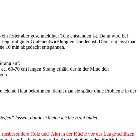
 ein fester aber geschmeidiger Teig entstanden ist. Dann wird bei
in Teig mit guter Glutenentwicklung entstanden ist. Den Teig lässt man
sie 10 min abgedeckt entspannen.
trang auf.
ca. 60-70 cm langen Strang erhält, der in der Mitte den
gen.
ine leichte Haut bekommen, damit man sie später ohne Probleme in der
en” lassen, damit sich eine leichte Haut bildet.
n (insbesondere Holz und Alu) in der Küche vor der Lauge schützen.
g, darauf achten, immer das Konzentrat oder den Feststoff ins