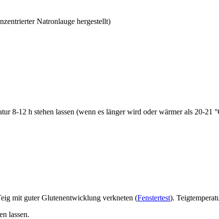
entrierter Natronlauge hergestellt)
ur 8-12 h stehen lassen (wenn es länger wird oder wärmer als 20-21 °C
Teig mit guter Glutenentwicklung verkneten (
Fenstertest
). Teigtemperat
en lassen.