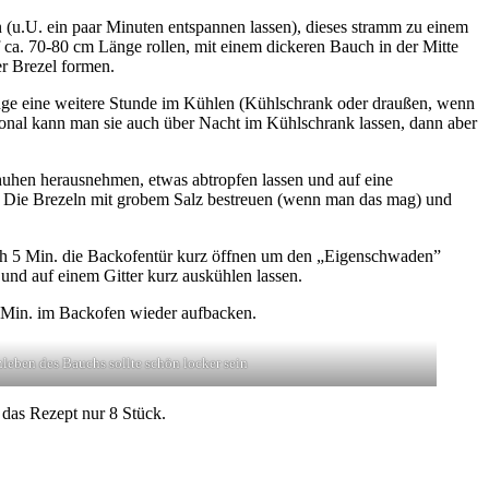
en (u.U. ein paar Minuten entspannen lassen), dieses stramm zu einem
a. 70-80 cm Länge rollen, mit einem dickeren Bauch in der Mitte
r Brezel formen.
inge eine weitere Stunde im Kühlen (Kühlschrank oder draußen, wenn
ptional kann man sie auch über Nacht im Kühlschrank lassen, dann aber
chuhen herausnehmen, etwas abtropfen lassen und auf eine
. Die Brezeln mit grobem Salz bestreuen (wenn man das mag) und
h 5 Min. die Backofentür kurz öffnen um den „Eigenschwaden”
und auf einem Gitter kurz auskühlen lassen.
8 Min. im Backofen wieder aufbacken.
leben des Bauchs sollte schön locker sein
 das Rezept nur 8 Stück.