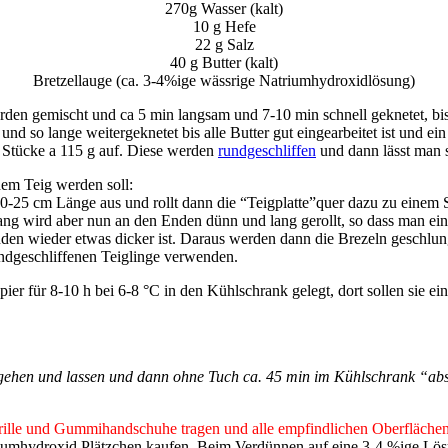
270g Wasser (kalt)
10 g Hefe
22 g Salz
40 g Butter (kalt)
Bretzellauge (ca. 3-4%ige wässrige Natriumhydroxidlösung)
erden gemischt und ca 5 min langsam und 7-10 min schnell geknetet, bis
und so lange weitergeknetet bis alle Butter gut eingearbeitet ist und e
4 Stücke a 115 g auf. Diese werden
rundgeschliffen
und dann lässt man 
dem Teig werden soll:
0-25 cm Länge aus und rollt dann die “Teigplatte”quer dazu zu einem S
ng wird aber nun an den Enden dünn und lang gerollt, so dass man ein 
en wieder etwas dicker ist. Daraus werden dann die Brezeln geschlun
ndgeschliffenen Teiglinge verwenden.
er für 8-10 h bei 6-8 °C in den Kühlschrank gelegt, dort sollen sie e
ehen und lassen und dann ohne Tuch ca. 45 min im Kühlschrank “absteif
Brille und Gummihandschuhe tragen und alle empfindlichen Oberfläche
umhydroxid Plätzchen kaufen. Beim Verdünnen auf eine 3-4 %ige Lösun