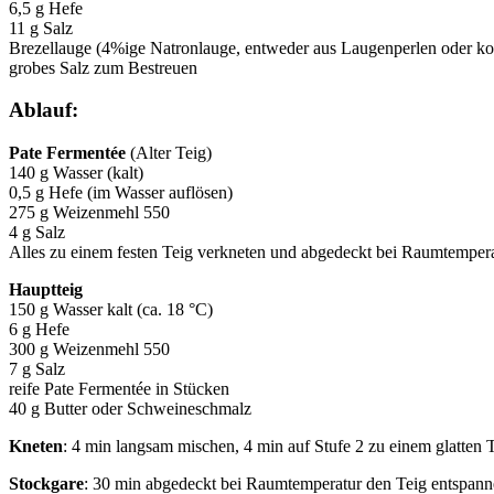
6,5 g Hefe
11 g Salz
Brezellauge (4%ige Natronlauge, entweder aus Laugenperlen oder konz
grobes Salz zum Bestreuen
Ablauf:
Pate Fermentée
(Alter Teig)
140 g Wasser (kalt)
0,5 g Hefe (im Wasser auflösen)
275 g Weizenmehl 550
4 g Salz
Alles zu einem festen Teig verkneten und abgedeckt bei Raumtemperat
Hauptteig
150 g Wasser kalt (ca. 18 °C)
6 g Hefe
300 g Weizenmehl 550
7 g Salz
reife Pate Fermentée in Stücken
40 g Butter oder Schweineschmalz
Kneten
: 4 min langsam mischen, 4 min auf Stufe 2 zu einem glatten 
Stockgare
: 30 min abgedeckt bei Raumtemperatur den Teig entspann