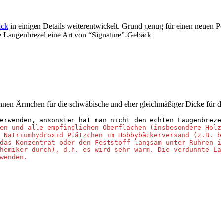
äck
in einigen Details weiterentwickelt. Grund genug für einen neuen Po
e Laugenbrezel eine Art von “Signature”-Gebäck.
nnen Ärmchen für die schwäbische und eher gleichmäßiger Dicke für di
erwenden, ansonsten hat man nicht den echten Laugenbreze
en und alle empfindlichen Oberflächen (insbesondere Holz
 Natriumhydroxid Plätzchen im Hobbybäckerversand (z.B. b
das Konzentrat oder den Feststoff langsam unter Rühren i
hemiker durch), d.h. es wird sehr warm. Die verdünnte La
wenden.