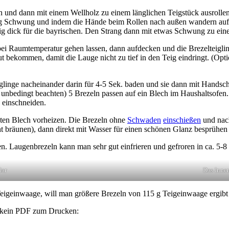
ifen und dann mit einem Wellholz zu einem länglichen Teigstück ausroll
nug Schwung und indem die Hände beim Rollen nach außen wandern auf c
 dick für die bayrischen. Den Strang dann mit etwas Schwung zu eine
 bei Raumtemperatur gehen lassen, dann aufdecken und die Brezelteigl
 Haut bekommen, damit die Lauge nicht zu tief in den Teig eindringt. (O
eiglinge nacheinander darin für 4-5 Sek. baden und sie dann mit Hands
unbedingt beachten) 5 Brezeln passen auf ein Blech im Haushaltsofen
 einschneiden.
hten Blech vorheizen. Die Brezeln ohne
Schwaden
einschießen
und nac
t bräunen), dann direkt mit Wasser für einen schönen Glanz besprühen 
en. Laugenbrezeln kann man sehr gut einfrieren und gefroren in ca. 5-
lar
Das Innen
 Teigeinwaage, will man größere Brezeln von 115 g Teigeinwaage ergibt
st kein PDF zum Drucken: