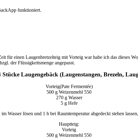
 BackApp funktioniert.
eit für einen Laugenbretzelteig mit Vorteig war habe ich das dieses W
bzgl. der Flüssigkeitsmenge angepasst.
14 Stücke Laugengebäck (Laugenstangen, Brezeln, Lau
Vorteig(Pate Fermentée)
500 g Weizenmehl 550
270 g Wasser
5 g Hefe
n im Wasser lösen und 1 h bei Raumtemperatur abgedeckt stehen lassen
Hauptteig:
Vorteig
500 g Weizenmehl 550