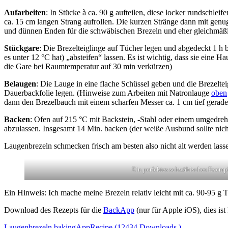
Aufarbeiten
: In Stücke à ca. 90 g aufteilen, diese locker rundschle
ca. 15 cm langen Strang aufrollen. Die kurzen Stränge dann mit ge
und dünnen Enden für die schwäbischen Brezeln und eher gleichmäßig
Stückgare
: Die Brezelteiglinge auf Tücher legen und abgedeckt 1 h
es unter 12 °C hat) „absteifen“ lassen. Es ist wichtig, dass sie eine
die Gare bei Raumtemperatur auf 30 min verkürzen)
Belaugen
: Die Lauge in eine flache Schüssel geben und die Brezelt
Dauerbackfolie legen. (Hinweise zum Arbeiten mit Natronlauge
oben
dann den Brezelbauch mit einem scharfen Messer ca. 1 cm tief gerade
Backen
: Ofen auf 215 °C mit Backstein, -Stahl oder einem umgedre
abzulassen. Insgesamt 14 Min. backen (der weiße Ausbund sollte nich
Laugenbrezeln schmecken frisch am besten also nicht alt werden lass
Ein perfektes schwäbisches Exemp
Ein Hinweis: Ich mache meine Brezeln relativ leicht mit ca. 90-95 g
Download des Rezepts für die
BackApp
(nur für Apple iOS), dies i
Laugenbrezeln.bakingAppRecipe (12434 Downloads )