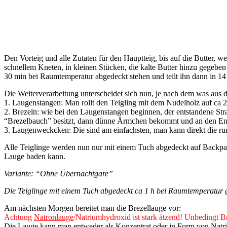
Den Vorteig und alle Zutaten für den Hauptteig, bis auf die Butter, w
schnellem Kneten, in kleinen Stücken, die kalte Butter hinzu gegeben 
30 min bei Raumtemperatur abgedeckt stehen und teilt ihn dann in 1
Die Weiterverarbeitung unterscheidet sich nun, je nach dem was aus 
1. Laugenstangen: Man rollt den Teigling mit dem Nudelholz auf ca 2
2. Brezeln: wie bei den Laugenstangen beginnen, der entstandene Stra
“Brezelbauch” besitzt, dann dünne Ärmchen bekommt und an den End
3. Laugenweckcken: Die sind am einfachsten, man kann direkt die ru
Alle Teiglinge werden nun nur mit einem Tuch abgedeckt auf Backpapi
Lauge baden kann.
Variante: “Ohne Übernachtgare”
Die Teiglinge mit einem Tuch abgedeckt ca 1 h bei Raumtemperatur g
Am nächsten Morgen bereitet man die Brezellauge vor:
Achtung
Natronlauge
/Natriumhydroxid ist stark ätzend! Unbedingt 
Die Lauge kann man entweder als Konzentrat oder in Form von Natri