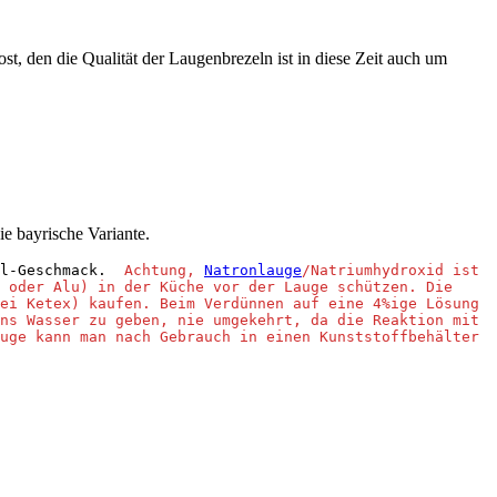
st, den die Qualität der Laugenbrezeln ist in diese Zeit auch um
e bayrische Variante.
l-Geschmack.  
Achtung, 
Natronlauge
/Natriumhydroxid ist 
 oder Alu) in der Küche vor der Lauge schützen. Die 
ei Ketex) kaufen. Beim Verdünnen auf eine 4%ige Lösung 
ns Wasser zu geben, nie umgekehrt, da die Reaktion mit 
uge kann man nach Gebrauch in einen Kunststoffbehälter 