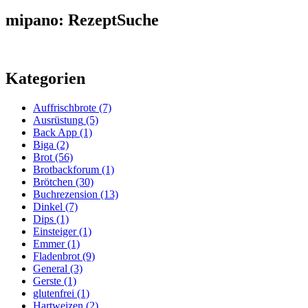
mipano: RezeptSuche
Kategorien
Auffrischbrote
(7)
Ausrüstung
(5)
Back App
(1)
Biga
(2)
Brot
(56)
Brotbackforum
(1)
Brötchen
(30)
Buchrezension
(13)
Dinkel
(7)
Dips
(1)
Einsteiger
(1)
Emmer
(1)
Fladenbrot
(9)
General
(3)
Gerste
(1)
glutenfrei
(1)
Hartweizen
(2)