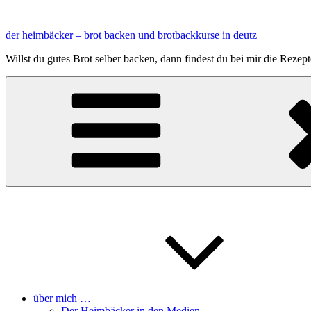
Zum
Inhalt
der heimbäcker – brot backen und brotbackkurse in deutz
springen
Willst du gutes Brot selber backen, dann findest du bei mir die Reze
über mich …
Der Heimbäcker in den Medien