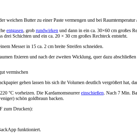
 weichen Butter zu einer Paste vermengen und bei Raumtemperatur auf
äche
entgasen
, grob
rundwirken
und dann in ein ca. 30×60 cm großes Rec
ss drei Schichten und ein ca. 20 × 30 cm großes Rechteck entsteht.
inem Messer in 15 ca. 2 cm breite Streifen schneiden.
aumen fixieren und nach der zweiten Wicklung, quer dazu abschließen 
 gut vermischen
kpapier gehen lassen bis sich ihr Volumen deutlich vergrößert hat, dan
f 220 °C vorheizen. Die Kardamomsnurrer
einschießen
. Nach 7 Min. Ba
weniger) schön goldbraun backen.
DF zum Drucken):
 BackApp funktioniert.