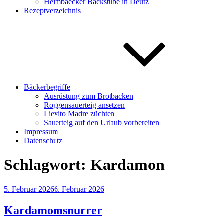
Heimbaecker Backstube in Deutz
Rezeptverzeichnis
Bäckerbegriffe
Ausrüstung zum Brotbacken
Roggensauerteig ansetzen
Lievito Madre züchten
Sauerteig auf den Urlaub vorbereiten
Impressum
Datenschutz
Schlagwort:
Kardamon
Veröffentlicht
5. Februar 2026
6. Februar 2026
am
Kardamomsnurrer