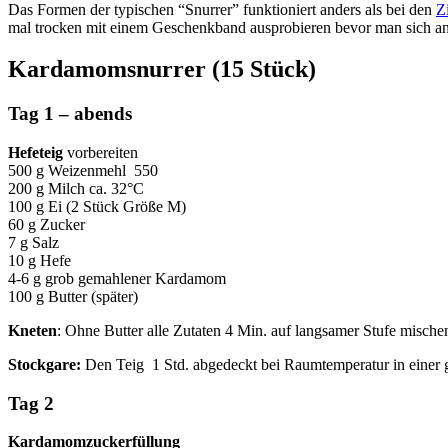
Das Formen der typischen “Snurrer” funktioniert anders als bei den
Z
mal trocken mit einem Geschenkband ausprobieren bevor man sich an
Kardamomsnurrer (15 Stück)
Tag 1
– abends
Hefeteig
vorbereiten
500 g Weizenmehl 550
200 g Milch ca. 32°C
100 g Ei (2 Stück Größe M)
60 g Zucker
7 g Salz
10 g Hefe
4-6 g grob gemahlener Kardamom
100 g Butter (später)
Kneten
: Ohne Butter alle Zutaten 4 Min. auf langsamer Stufe mische
Stockgare:
Den Teig 1 Std. abgedeckt bei Raumtemperatur in einer g
Tag 2
Kardamomzuckerfüllung