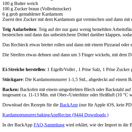
100 g Butter weich
100 g Zucker braun (Vollrohrzucker)
6 g grob gemahlener Kardamom
Zuerst den Zucker mit dem Kardamom gut vermischen und dann mit der
Teig
Aufarbeiten
: Teig auf der nur ganz wenig bemehlten Arbeitsfl
bestreichen und dann das unbestrichene Drittel darüber klappen, soda
Das Rechteck etwas breiter rollen und dann mit einem Pizzarad oder e
Die Streifen etwas dehnen und dann um 3 Finger wickeln, mit dem D
Ei-Streiche herstellen
: 1 Eigelb/Vollei , 1 Prise Salz, 1 Prise Zucker
Stückgare
: Die Kardamomsnurrer 1-1,5 Std., abgedeckt auf einem Bac
Backen:
Backofen mit einem umgedrehten Blech oder Backstahl au
insgesamt ca. 11-13 Min. mit Ober-/Unterhitze oder Heißluft (10 °C 
Download des Rezepts für die
BackApp
(nur für Apple iOS, kein P
Kardamomsnurrer.bakingAppRecipe (9444 Downloads )
In der BackApp
FAQ-Sammlung
wird erklärt, wie der Import in die