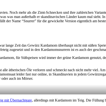
avien. Noch mehr als die Zimt-Schnecken und ihre zahlreichen Variante
was was man außerhalb er skandinavischen Länder kaum mal sieht. I
 der Name “Snurrer” für die gewickelte Version eigentlich am beste
ar lange Zeit das Gewürz Kardamom überhaupt nicht mit süßen Speien v
efeteig zugesetzt und in den Kardamomsnurrern ist es auch der geschma
ardamom, für Süßspeisen wird immer der grüne Kardamom genutzt, de
 alle ätherischen Öle verloren und schmeckt nach nicht mehr viel. Am 
momsaat leider fast nur online, in Skandinavien in jedem Gewürzreg
r oder auch im Mörser.
eig mit Übernachtgare
, allerdings mit Kardamom im Teig. Die Füllung