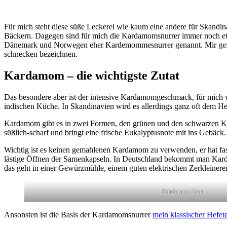
Für mich steht diese süße Leckerei wie kaum eine andere für Skandin
Bäckern. Dagegen sind für mich die Kardamomsnurrer immer noch et
Dänemark und Norwegen eher Kardemommesnurrer genannt. Mir gefällt
schnecken bezeichnen.
Kardamom – die wichtigste Zutat
Das besondere aber ist der intensive Kardamomgeschmack, für mich w
indischen Küche. In Skandinavien wird es allerdings ganz oft dem H
Kardamom gibt es in zwei Formen, den grünen und den schwarzen K
süßlich-scharf und bringt eine frische Eukalyptusnote mit ins Gebäck.
Wichtig ist es keinen gemahlenen Kardamom zu verwenden, er hat fast
lästige Öffnen der Samenkapseln. In Deutschland bekommt man Karda
das geht in einer Gewürzmühle, einem guten elektrischen Zerkleinere
Kardamon Saat
Ansonsten ist die Basis der Kardamomsnurrer
mein klassischer Hefet