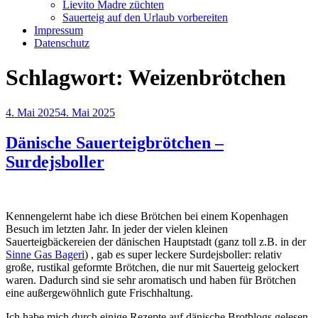
Lievito Madre züchten
Sauerteig auf den Urlaub vorbereiten
Impressum
Datenschutz
Schlagwort:
Weizenbrötchen
Veröffentlicht
4. Mai 2025
4. Mai 2025
am
Dänische Sauerteigbrötchen –
Surdejsboller
Kennengelernt habe ich diese Brötchen bei einem Kopenhagen
Besuch im letzten Jahr. In jeder der vielen kleinen
Sauerteigbäckereien der dänischen Hauptstadt (ganz toll z.B. in der
Sinne Gas Bageri
) , gab es super leckere Surdejsboller: relativ
große, rustikal geformte Brötchen, die nur mit Sauerteig gelockert
waren. Dadurch sind sie sehr aromatisch und haben für Brötchen
eine außergewöhnlich gute Frischhaltung.
Ich habe mich durch einige Rezepte auf dänische Brotblogs gelesen