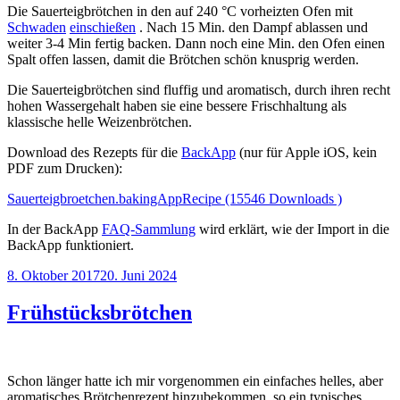
Die Sauerteigbrötchen in den auf 240 °C vorheizten Ofen mit
Schwaden
einschießen
. Nach 15 Min. den Dampf ablassen und
weiter 3-4 Min fertig backen. Dann noch eine Min. den Ofen einen
Spalt offen lassen, damit die Brötchen schön knusprig werden.
Die Sauerteigbrötchen sind fluffig und aromatisch, durch ihren recht
hohen Wassergehalt haben sie eine bessere Frischhaltung als
klassische helle Weizenbrötchen.
Download des Rezepts für die
BackApp
(nur für Apple iOS, kein
PDF zum Drucken):
Sauerteigbroetchen.bakingAppRecipe (15546 Downloads )
In der BackApp
FAQ-Sammlung
wird erklärt, wie der Import in die
BackApp funktioniert.
Veröffentlicht
8. Oktober 2017
20. Juni 2024
am
Frühstücksbrötchen
Schon länger hatte ich mir vorgenommen ein einfaches helles, aber
aromatisches Brötchenrezept hinzubekommen, so ein typisches