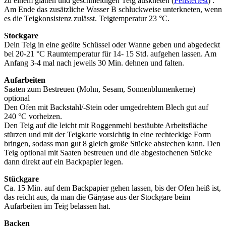
zu einem glatten und geschmeidigen Teig auskneten (
Fenstertest
) .
Am Ende das zusätzliche Wasser B schluckweise unterkneten, wenn
es die Teigkonsistenz zulässt. Teigtemperatur 23 °C.
Stockgare
Dein Teig in eine geölte Schüssel oder Wanne geben und abgedeckt
bei 20-21 °C Raumtemperatur für 14- 15 Std. aufgehen lassen. Am
Anfang 3-4 mal nach jeweils 30 Min. dehnen und falten.
Aufarbeiten
Saaten zum Bestreuen (Mohn, Sesam, Sonnenblumenkerne)
optional
Den Ofen mit Backstahl/-Stein oder umgedrehtem Blech gut auf
240 °C vorheizen.
Den Teig auf die leicht mit Roggenmehl bestäubte Arbeitsfläche
stürzen und mit der Teigkarte vorsichtig in eine rechteckige Form
bringen, sodass man gut 8 gleich große Stücke abstechen kann. Den
Teig optional mit Saaten bestreuen und die abgestochenen Stücke
dann direkt auf ein Backpapier legen.
Stückgare
Ca. 15 Min. auf dem Backpapier gehen lassen, bis der Ofen heiß ist,
das reicht aus, da man die Gärgase aus der Stockgare beim
Aufarbeiten im Teig belassen hat.
Backen