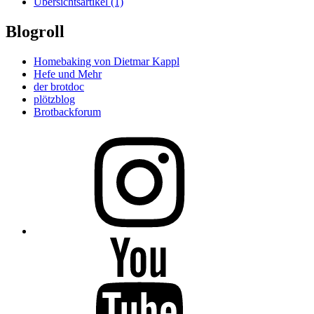
Übersichtsartikel
(1)
Blogroll
Homebaking von Dietmar Kappl
Hefe und Mehr
der brotdoc
plötzblog
Brotbackforum
Folge
mir
auf
Instagram
Folge
mir
auf
YouTube