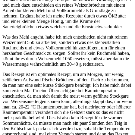
und mich dazu entschieden ein reines Weizenbrötchen mit einem
Anteil dunklerem Mehl und Vollkornmehl als Grundlage zu
nehmen. Ergänzt habe ich meine Rezeptur durch etwas Öl/Butter
und einer kleinen Menge Honig, um die Krume der
Sauerteigbrötchen etwas weicher und die Kruste etwas dunkler
Was das Mehl angeht, habe ich mich entschieden nicht mit reinem
Weizenmehl 550 zu arbeiten, sondern etwas des kleberstarken
Ruchmehls und etwas Vollkornmehl hinzuzufügen, um für einen
herzhaften Geschmack zu sorgen. Solltet ihr kein Ruchmehl haben,
könnt ihr es durch Weizenmehl 1050 ersetzen, müsst aber dann die
Wassermenge wahrscheinlich um 30-40 g reduzieren.
Das Rezept ist ein optimales Rezept, um am Morgen, mit wenig
zeitlichem Aufwand frische Brötchen auf den Tisch zu bekommen,
da man nur eine sehr kurze Stückgare benötigt. Ich habe mich dabei
zum ersten Mal für eine Übernachtgare bei Raumtemperatur
entschieden, da man sich damit die meist warm geführte Stockgare
von Weizensauerteigen sparen kann, allerdings klappt das, nur wenn
man ca. 20-22 °C Raumtemperatur hat, bei niedrigerer oder höherer
Raumtemperatur verändert sich die Gehzeit stark so das es nicht
mehr praktikabel wird. Dies ist also kein Rezept für die warmen
Sommernächte, da müsste man nach ein paar Stunden den Teig in
den Kühlschrank packen. Ich werde dazu, sobald die Temperaturen
entsprechend sind, mal einen Versuch starten und dann das Rezept