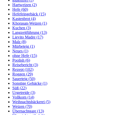
glutenfrei
(1)
Hartweizen
(2)
Hefe
(60)
Hefefeingebäck
(15)
Kastenbrot
(4)
Khorasan-Weizen
(1)
Kuchen
(3)
Langzeitführung
(13)
Lievito Madre
(17)
Malz
(8)
Mürbeteig
(1)
Neues
(1)
ohne Hefe
(15)
Poolish
(6)
Reisebericht
(3)
Rezept
(102)
Roggen
(29)
Sauerteig
(50)
Sonstige Gebäcke
(1)
Süß
(22)
Urgetreide
(3)
Vollkorn
(14)
Weihnachtsbäckerei
(5)
Weizen
(70)
Übernachtgare
(13)