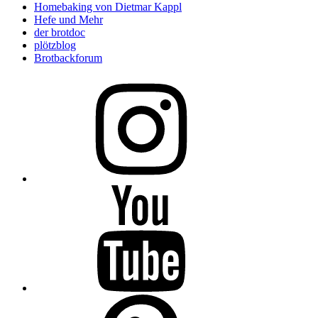
Homebaking von Dietmar Kappl
Hefe und Mehr
der brotdoc
plötzblog
Brotbackforum
Folge
mir
auf
Instagram
Folge
mir
auf
YouTube
Folge
mir