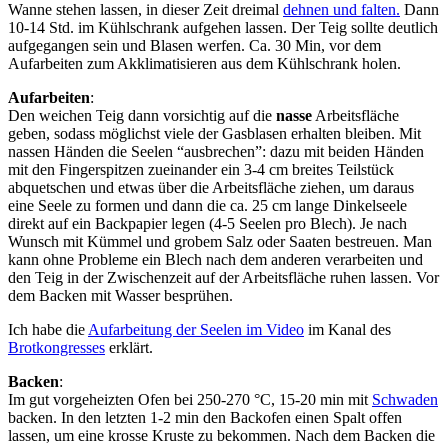
Wanne stehen lassen, in dieser Zeit dreimal
dehnen und falten.
Dann
10-14 Std. im Kühlschrank aufgehen lassen. Der Teig sollte deutlich
aufgegangen sein und Blasen werfen. Ca. 30 Min, vor dem
Aufarbeiten zum Akklimatisieren aus dem Kühlschrank holen.
Aufarbeiten
:
Den weichen Teig dann vorsichtig auf die
nasse
Arbeitsfläche
geben, sodass möglichst viele der Gasblasen erhalten bleiben. Mit
nassen Händen die Seelen “ausbrechen”: dazu mit beiden Händen
mit den Fingerspitzen zueinander ein 3-4 cm breites Teilstück
abquetschen und etwas über die Arbeitsfläche ziehen, um daraus
eine Seele zu formen und dann die ca. 25 cm lange Dinkelseele
direkt auf ein Backpapier legen (4-5 Seelen pro Blech). Je nach
Wunsch mit Kümmel und grobem Salz oder Saaten bestreuen. Man
kann ohne Probleme ein Blech nach dem anderen verarbeiten und
den Teig in der Zwischenzeit auf der Arbeitsfläche ruhen lassen. Vor
dem Backen mit Wasser besprühen.
Ich habe die
Aufarbeitung der Seelen im Video
im Kanal des
Brotkongresses
erklärt.
Backen
:
Im gut vorgeheizten Ofen bei 250-270 °C, 15-20 min mit
Schwaden
backen. In den letzten 1-2 min den Backofen einen Spalt offen
lassen, um eine krosse Kruste zu bekommen. Nach dem Backen die