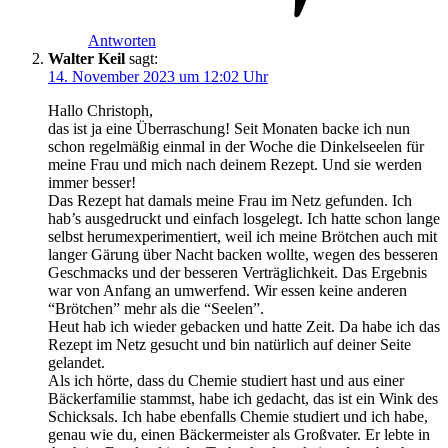
Antworten
Walter Keil
sagt:
14. November 2023 um 12:02 Uhr
Hallo Christoph,
das ist ja eine Überraschung! Seit Monaten backe ich nun
schon regelmäßig einmal in der Woche die Dinkelseelen für
meine Frau und mich nach deinem Rezept. Und sie werden
immer besser!
Das Rezept hat damals meine Frau im Netz gefunden. Ich
hab’s ausgedruckt und einfach losgelegt. Ich hatte schon lange
selbst herumexperimentiert, weil ich meine Brötchen auch mit
langer Gärung über Nacht backen wollte, wegen des besseren
Geschmacks und der besseren Verträglichkeit. Das Ergebnis
war von Anfang an umwerfend. Wir essen keine anderen
“Brötchen” mehr als die “Seelen”.
Heut hab ich wieder gebacken und hatte Zeit. Da habe ich das
Rezept im Netz gesucht und bin natürlich auf deiner Seite
gelandet.
Als ich hörte, dass du Chemie studiert hast und aus einer
Bäckerfamilie stammst, habe ich gedacht, das ist ein Wink des
Schicksals. Ich habe ebenfalls Chemie studiert und ich habe,
genau wie du, einen Bäckermeister als Großvater. Er lebte in