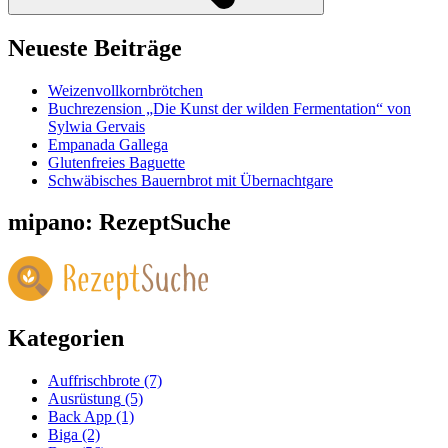
Neueste Beiträge
Weizenvollkornbrötchen
Buchrezension „Die Kunst der wilden Fermentation“ von
Sylwia Gervais
Empanada Gallega
Glutenfreies Baguette
Schwäbisches Bauernbrot mit Übernachtgare
mipano: RezeptSuche
Kategorien
Auffrischbrote
(7)
Ausrüstung
(5)
Back App
(1)
Biga
(2)