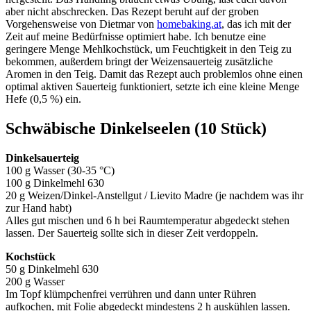
aber nicht abschrecken. Das Rezept beruht auf der groben
Vorgehensweise von Dietmar von
homebaking.at
, das ich mit der
Zeit auf meine Bedürfnisse optimiert habe. Ich benutze eine
geringere Menge Mehlkochstück, um Feuchtigkeit in den Teig zu
bekommen, außerdem bringt der Weizensauerteig zusätzliche
Aromen in den Teig. Damit das Rezept auch problemlos ohne einen
optimal aktiven Sauerteig funktioniert, setzte ich eine kleine Menge
Hefe (0,5 %) ein.
Schwäbische Dinkelseelen (10 Stück)
Dinkelsauerteig
100 g Wasser (30-35 °C)
100 g Dinkelmehl 630
20 g Weizen/Dinkel-Anstellgut / Lievito Madre (je nachdem was ihr
zur Hand habt)
Alles gut mischen und 6 h bei Raumtemperatur abgedeckt stehen
lassen. Der Sauerteig sollte sich in dieser Zeit verdoppeln.
Kochstück
50 g Dinkelmehl 630
200 g Wasser
Im Topf klümpchenfrei verrühren und dann unter Rühren
aufkochen, mit Folie abgedeckt mindestens 2 h auskühlen lassen.