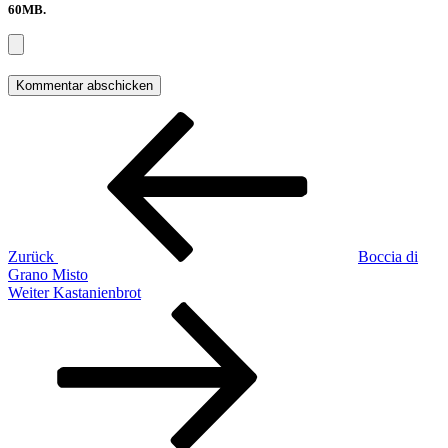
60MB.
Beitragsnavigation
Vorheriger
Beitrag
Zurück
Boccia di
Grano Misto
Nächster
Weiter
Kastanienbrot
Beitrag