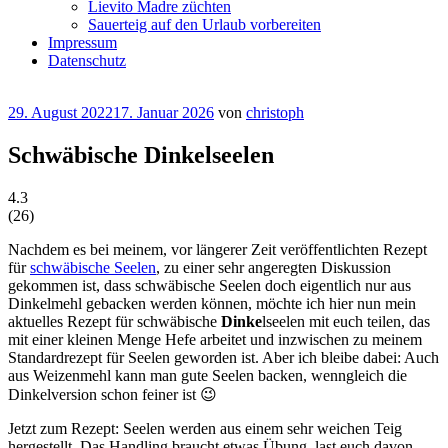
Lievito Madre züchten
Sauerteig auf den Urlaub vorbereiten
Impressum
Datenschutz
Veröffentlicht
29. August 2022
17. Januar 2026
von
christoph
am
Schwäbische Dinkelseelen
4.3
(
26
)
Nachdem es bei meinem, vor längerer Zeit veröffentlichten Rezept
für
schwäbische Seelen
, zu einer sehr angeregten Diskussion
gekommen ist, dass schwäbische Seelen doch eigentlich nur aus
Dinkelmehl gebacken werden können, möchte ich hier nun mein
aktuelles Rezept für schwäbische
Dinke
lseelen mit euch teilen, das
mit einer kleinen Menge Hefe arbeitet und inzwischen zu meinem
Standardrezept für Seelen geworden ist. Aber ich bleibe dabei: Auch
aus Weizenmehl kann man gute Seelen backen, wenngleich die
Dinkelversion schon feiner ist 😉
Jetzt zum Rezept: Seelen werden aus einem sehr weichen Teig
hergestellt. Das Handling braucht etwas Übung, last euch davon