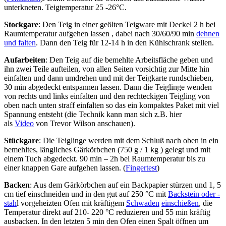
unterkneten. Teigtemperatur 25 -26°C.
Stockgare
: Den Teig in einer geölten Teigware mit Deckel 2 h bei
Raumtemperatur aufgehen lassen , dabei nach 30/60/90 min
dehnen
und falten
. Dann den Teig für 12-14 h in den Kühlschrank stellen.
Aufarbeiten
: Den Teig auf die bemehlte Arbeitsfläche geben und
ihn zwei Teile aufteilen, von allen Seiten vorsichtig zur Mitte hin
einfalten und dann umdrehen und mit der Teigkarte rundschieben,
30 min abgedeckt entspannen lassen. Dann die Teiglinge wenden
von rechts und links einfalten und den rechteckigen Teigling von
oben nach unten straff einfalten so das ein kompaktes Paket mit viel
Spannung entsteht (die Technik kann man sich z.B. hier
als
Video
von Trevor Wilson anschauen).
Stückgare
: Die Teiglinge werden mit dem Schluß nach oben in ein
bemehltes, längliches Gärkörbchen (750 g / 1 kg ) gelegt und mit
einem Tuch abgedeckt. 90 min – 2h bei Raumtemperatur bis zu
einer knappen Gare aufgehen lassen. (
Fingertest
)
Backen
: Aus dem Gärkörbchen auf ein Backpapier stürzen und 1, 5
cm tief einschneiden und in den gut auf 250 °C mit
Backstein oder -
stah
l vorgeheizten Ofen mit kräftigem
Schwaden
einschießen
, die
Temperatur direkt auf 210- 220 °C reduzieren und 55 min kräftig
ausbacken. In den letzten 5 min den Ofen einen Spalt öffnen um