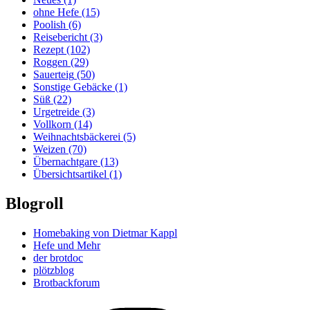
ohne Hefe
(15)
Poolish
(6)
Reisebericht
(3)
Rezept
(102)
Roggen
(29)
Sauerteig
(50)
Sonstige Gebäcke
(1)
Süß
(22)
Urgetreide
(3)
Vollkorn
(14)
Weihnachtsbäckerei
(5)
Weizen
(70)
Übernachtgare
(13)
Übersichtsartikel
(1)
Blogroll
Homebaking von Dietmar Kappl
Hefe und Mehr
der brotdoc
plötzblog
Brotbackforum
Folge