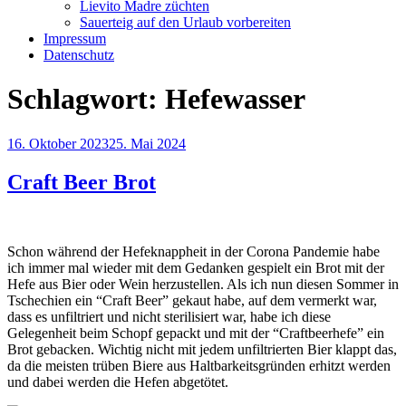
Lievito Madre züchten
Sauerteig auf den Urlaub vorbereiten
Impressum
Datenschutz
Schlagwort:
Hefewasser
Veröffentlicht
16. Oktober 2023
25. Mai 2024
am
Craft Beer Brot
Schon während der Hefeknappheit in der Corona Pandemie habe
ich immer mal wieder mit dem Gedanken gespielt ein Brot mit der
Hefe aus Bier oder Wein herzustellen. Als ich nun diesen Sommer in
Tschechien ein “Craft Beer” gekaut habe, auf dem vermerkt war,
dass es unfiltriert und nicht sterilisiert war, habe ich diese
Gelegenheit beim Schopf gepackt und mit der “Craftbeerhefe” ein
Brot gebacken. Wichtig nicht mit jedem unfiltrierten Bier klappt das,
da die meisten trüben Biere aus Haltbarkeitsgründen erhitzt werden
und dabei werden die Hefen abgetötet.