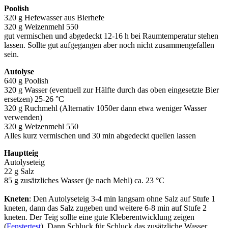
Poolish
320 g Hefewasser aus Bierhefe
320 g Weizenmehl 550
gut vermischen und abgedeckt 12-16 h bei Raumtemperatur stehen
lassen. Sollte gut aufgegangen aber noch nicht zusammengefallen
sein.
Autolyse
640 g Poolish
320 g Wasser (eventuell zur Hälfte durch das oben eingesetzte Bier
ersetzen) 25-26 °C
320 g Ruchmehl (Alternativ 1050er dann etwa weniger Wasser
verwenden)
320 g Weizenmehl 550
Alles kurz vermischen und 30 min abgedeckt quellen lassen
Hauptteig
Autolyseteig
22 g Salz
85 g zusätzliches Wasser (je nach Mehl) ca. 23 °C
Kneten
: Den Autolyseteig 3-4 min langsam ohne Salz auf Stufe 1
kneten, dann das Salz zugeben und weitere 6-8 min auf Stufe 2
kneten. Der Teig sollte eine gute Kleberentwicklung zeigen
(
Fenstertest
). Dann Schluck für Schluck das zusätzliche Wasser