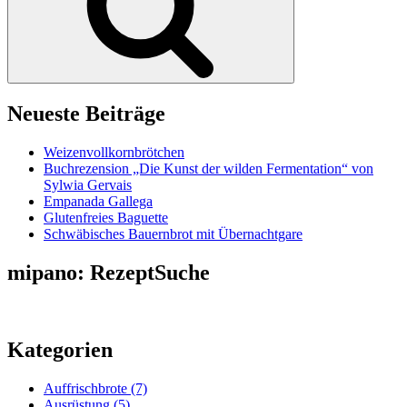
Neueste Beiträge
Weizenvollkornbrötchen
Buchrezension „Die Kunst der wilden Fermentation“ von
Sylwia Gervais
Empanada Gallega
Glutenfreies Baguette
Schwäbisches Bauernbrot mit Übernachtgare
mipano: RezeptSuche
Kategorien
Auffrischbrote
(7)
Ausrüstung
(5)