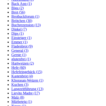
Back App
(1)
Biga
(2)
Brot
(56)
Brotbackforum
(1)
Brötchen
(30)
Buchrezension
(13)
Dinkel
(7)
Dips
(1)
Einsteiger
(1)
Emmer
(1)
Fladenbrot
(9)
General
(3)
Gerste
(1)
glutenfrei
(1)
Hartweizen
(2)
Hefe
(60)
Hefefeingebäck
(15)
Kastenbrot
(4)
Khorasan-Weizen
(1)
Kuchen
(3)
Langzeitführung
(13)
Lievito Madre
(17)
Malz
(8)
Mürbeteig
(1)
Neues
(1)