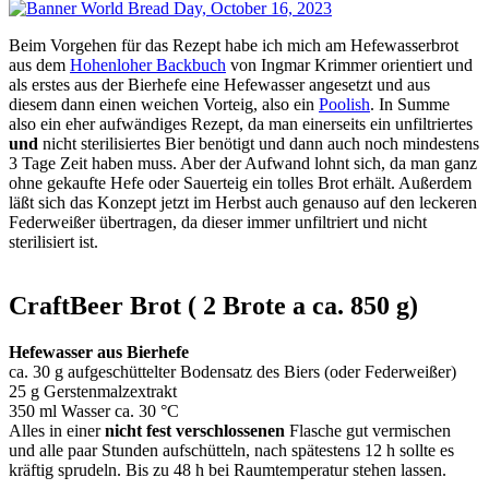
Beim Vorgehen für das Rezept habe ich mich am Hefewasserbrot
aus dem
Hohenloher Backbuch
von Ingmar Krimmer orientiert und
als erstes aus der Bierhefe eine Hefewasser angesetzt und aus
diesem dann einen weichen Vorteig, also ein
Poolish
. In Summe
also ein eher aufwändiges Rezept, da man einerseits ein unfiltriertes
und
nicht sterilisiertes Bier benötigt und dann auch noch mindestens
3 Tage Zeit haben muss. Aber der Aufwand lohnt sich, da man ganz
ohne gekaufte Hefe oder Sauerteig ein tolles Brot erhält. Außerdem
läßt sich das Konzept jetzt im Herbst auch genauso auf den leckeren
Federweißer übertragen, da dieser immer unfiltriert und nicht
sterilisiert ist.
CraftBeer Brot ( 2 Brote a ca. 850 g)
Hefewasser aus Bierhefe
ca. 30 g aufgeschüttelter Bodensatz des Biers (oder Federweißer)
25 g Gerstenmalzextrakt
350 ml Wasser ca. 30 °C
Alles in einer
nicht fest verschlossenen
Flasche gut vermischen
und alle paar Stunden aufschütteln, nach spätestens 12 h sollte es
kräftig sprudeln. Bis zu 48 h bei Raumtemperatur stehen lassen.