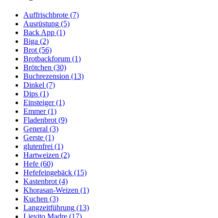
Auffrischbrote
(7)
Ausrüstung
(5)
Back App
(1)
Biga
(2)
Brot
(56)
Brotbackforum
(1)
Brötchen
(30)
Buchrezension
(13)
Dinkel
(7)
Dips
(1)
Einsteiger
(1)
Emmer
(1)
Fladenbrot
(9)
General
(3)
Gerste
(1)
glutenfrei
(1)
Hartweizen
(2)
Hefe
(60)
Hefefeingebäck
(15)
Kastenbrot
(4)
Khorasan-Weizen
(1)
Kuchen
(3)
Langzeitführung
(13)
Lievito Madre
(17)