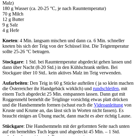
Malz)
180 g Wasser (ca. 20-25 °C, je nach Raumtemperatur)
70 g Milch
12 g Butter
9 g Salz
4 g Hefe
Kneten
: 4 Min. langsam mischen und dann ca. 6 Min. schneller
kneten bis sich der Teig von der Schüssel löst. Die Teigtemperatur
sollte 25-26 °C betragen.
Stockgare
: 1 Std. bei Raumtemperatur abgedeckt gehen lassen und
dann über Nacht (8-20 Std.) in den Kühlschrank stellen. Bei
Stockgare über 10 Std.. kein aktives Malz im Teig verwenden.
Aufarbeiten
: Den Teig in 60 g Stücke aufteilen ( ja so klein machen
die Österreicher ihr Handgebäck wirklich) und
rundschleifen
, mit
einem Tuch abgedeckt 25 Min. entspannen lassen. Dann gut mit
Roggenmehl bemehlt die Teiglinge vorsichtig etwas platt drücken
und die Handsemmeln formen (schaut euch die
Videoanleitung
von
Kruste und Krume an, das lässt sich in Worten nicht fassen). Es
braucht einiges an Übung macht, dann macht es aber richtig Laune.
Stückgare
: Die Handsemmeln mit der geformten Seite nach unten
auf ein bemehltes Tuch legen und abgedeckt 45 Min. – 1 Std.