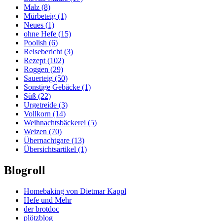
Malz
(8)
Mürbeteig
(1)
Neues
(1)
ohne Hefe
(15)
Poolish
(6)
Reisebericht
(3)
Rezept
(102)
Roggen
(29)
Sauerteig
(50)
Sonstige Gebäcke
(1)
Süß
(22)
Urgetreide
(3)
Vollkorn
(14)
Weihnachtsbäckerei
(5)
Weizen
(70)
Übernachtgare
(13)
Übersichtsartikel
(1)
Blogroll
Homebaking von Dietmar Kappl
Hefe und Mehr
der brotdoc
plötzblog