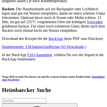
aufgehen lassen ( je nach Raumtemperatur)
Backen
: Die Handsemmeln auf ein Backpapier oder Lochblech
legen und gut mit Wasser einsprühen, damit sie einen schönen Glanz
bekommen. Optional davor noch in Sesam oder Mohn wälzen. 15
Min. im gut auf 235°C vorgeheizten Ofen mit kräftigem
Schwaden
goldbraun backen. Für einen noch schöneren Glanz direkt nach dem
Backen noch einmal leicht mit Wasser einsprühen.
Download des Rezepts für die
BackApp
(kein PDF zum Drucken):
Handsemmeln_LM.bakingAppRecipe (63 Downloads )
In der BackApp
FAQ-Sammlung
erfährst Du wie der Import in die
BackApp funktioniert.
Trage Dich in mein Newsletter ein und du verpasst keinen neuen Artikel mehr:
Anmeldung
zum Newsletter
Heimbaecker Suche
Suchen
nach:
Suchen