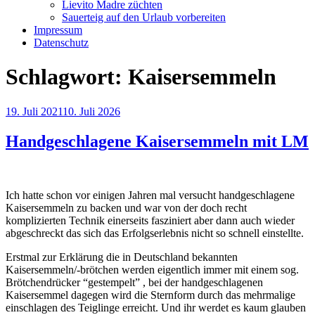
Lievito Madre züchten
Sauerteig auf den Urlaub vorbereiten
Impressum
Datenschutz
Schlagwort:
Kaisersemmeln
Veröffentlicht
19. Juli 2021
10. Juli 2026
am
Handgeschlagene Kaisersemmeln mit LM
Ich hatte schon vor einigen Jahren mal versucht handgeschlagene
Kaisersemmeln zu backen und war von der doch recht
komplizierten Technik einerseits fasziniert aber dann auch wieder
abgeschreckt das sich das Erfolgserlebnis nicht so schnell einstellte.
Erstmal zur Erklärung die in Deutschland bekannten
Kaisersemmeln/-brötchen werden eigentlich immer mit einem sog.
Brötchendrücker “gestempelt” , bei der handgeschlagenen
Kaisersemmel dagegen wird die Sternform durch das mehrmalige
einschlagen des Teiglinge erreicht. Und ihr werdet es kaum glauben