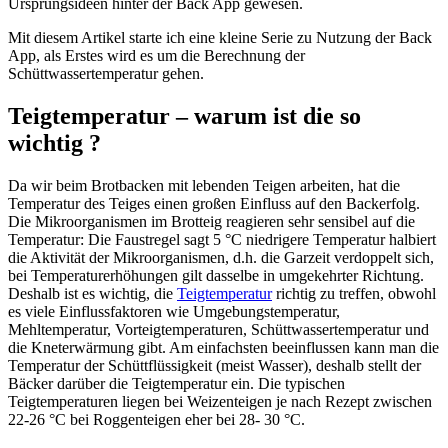
Ursprungsideen hinter der Back App gewesen.
Mit diesem Artikel starte ich eine kleine Serie zu Nutzung der Back
App, als Erstes wird es um die Berechnung der
Schüttwassertemperatur gehen.
Teigtemperatur – warum ist die so
wichtig ?
Da wir beim Brotbacken mit lebenden Teigen arbeiten, hat die
Temperatur des Teiges einen großen Einfluss auf den Backerfolg.
Die Mikroorganismen im Brotteig reagieren sehr sensibel auf die
Temperatur: Die Faustregel sagt 5 °C niedrigere Temperatur halbiert
die Aktivität der Mikroorganismen, d.h. die Garzeit verdoppelt sich,
bei Temperaturerhöhungen gilt dasselbe in umgekehrter Richtung.
Deshalb ist es wichtig, die
Teigtemperatur
richtig zu treffen, obwohl
es viele Einflussfaktoren wie Umgebungstemperatur,
Mehltemperatur, Vorteigtemperaturen, Schüttwassertemperatur und
die Kneterwärmung gibt. Am einfachsten beeinflussen kann man die
Temperatur der Schüttflüssigkeit (meist Wasser), deshalb stellt der
Bäcker darüber die Teigtemperatur ein. Die typischen
Teigtemperaturen liegen bei Weizenteigen je nach Rezept zwischen
22-26 °C bei Roggenteigen eher bei 28- 30 °C.