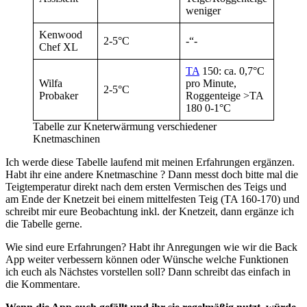
weniger
Kenwood
2-5°C
-“-
Chef XL
TA
150: ca. 0,7°C
Wilfa
pro Minute,
2-5°C
Probaker
Roggenteige >TA
180 0-1°C
Tabelle zur Kneterwärmung verschiedener
Knetmaschinen
Ich werde diese Tabelle laufend mit meinen Erfahrungen ergänzen.
Habt ihr eine andere Knetmaschine ? Dann messt doch bitte mal die
Teigtemperatur direkt nach dem ersten Vermischen des Teigs und
am Ende der Knetzeit bei einem mittelfesten Teig (TA 160-170) und
schreibt mir eure Beobachtung inkl. der Knetzeit, dann ergänze ich
die Tabelle gerne.
Wie sind eure Erfahrungen? Habt ihr Anregungen wie wir die Back
App weiter verbessern können oder Wünsche welche Funktionen
ich euch als Nächstes vorstellen soll? Dann schreibt das einfach in
die Kommentare.