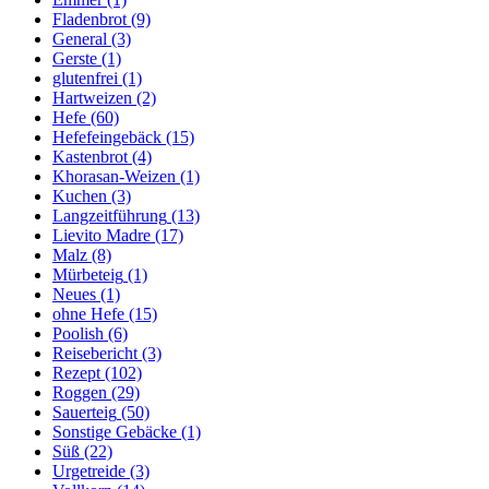
Fladenbrot
(9)
General
(3)
Gerste
(1)
glutenfrei
(1)
Hartweizen
(2)
Hefe
(60)
Hefefeingebäck
(15)
Kastenbrot
(4)
Khorasan-Weizen
(1)
Kuchen
(3)
Langzeitführung
(13)
Lievito Madre
(17)
Malz
(8)
Mürbeteig
(1)
Neues
(1)
ohne Hefe
(15)
Poolish
(6)
Reisebericht
(3)
Rezept
(102)
Roggen
(29)
Sauerteig
(50)
Sonstige Gebäcke
(1)
Süß
(22)
Urgetreide
(3)