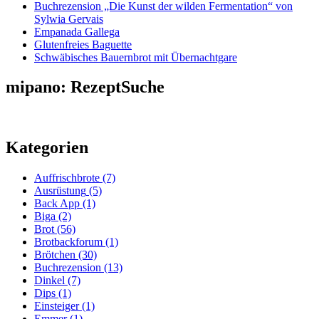
Buchrezension „Die Kunst der wilden Fermentation“ von
Sylwia Gervais
Empanada Gallega
Glutenfreies Baguette
Schwäbisches Bauernbrot mit Übernachtgare
mipano: RezeptSuche
Kategorien
Auffrischbrote
(7)
Ausrüstung
(5)
Back App
(1)
Biga
(2)
Brot
(56)
Brotbackforum
(1)
Brötchen
(30)
Buchrezension
(13)
Dinkel
(7)
Dips
(1)
Einsteiger
(1)
Emmer
(1)