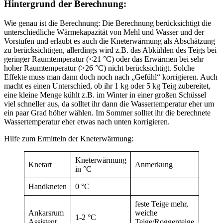
Hintergrund der Berechnung:
Wie genau ist die Berechnung: Die Berechnung berücksichtigt die
unterschiedliche Wärmekapazität von Mehl und Wasser und der
Vorstufen und erlaubt es auch die Kneterwärmung als Abschätzung
zu berücksichtigen, allerdings wird z.B. das Abkühlen des Teigs bei
geringer Raumtemperatur (<21 °C) oder das Erwärmen bei sehr
hoher Raumtemperatur (>26 °C) nicht berücksichtigt. Solche
Effekte muss man dann doch noch nach „Gefühl“ korrigieren. Auch
macht es einen Unterschied, ob ihr 1 kg oder 5 kg Teig zubereitet,
eine kleine Menge kühlt z.B. im Winter in einer großen Schüssel
viel schneller aus, da solltet ihr dann die Wassertemperatur eher um
ein paar Grad höher wählen. Im Sommer solltet ihr die berechnete
Wassertemperatur eher etwas nach unten korrigieren.
Hilfe zum Ermitteln der Kneterwärmung:
Kneterwärmung
Knetart
Anmerkung
in °C
Handkneten
0 °C
feste Teige mehr,
Ankarsrum
weiche
1-2 °C
Assistent
Teige/Roggenteige