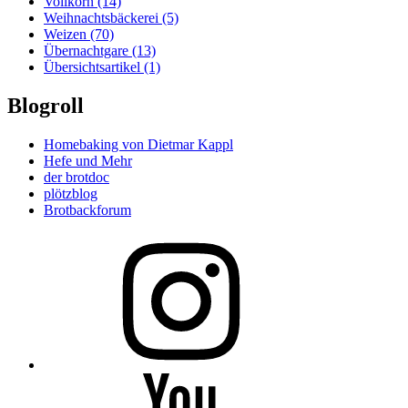
Vollkorn
(14)
Weihnachtsbäckerei
(5)
Weizen
(70)
Übernachtgare
(13)
Übersichtsartikel
(1)
Blogroll
Homebaking von Dietmar Kappl
Hefe und Mehr
der brotdoc
plötzblog
Brotbackforum
Folge
mir
auf
Instagram
Folge
mir