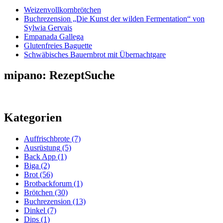
Weizenvollkornbrötchen
Buchrezension „Die Kunst der wilden Fermentation“ von
Sylwia Gervais
Empanada Gallega
Glutenfreies Baguette
Schwäbisches Bauernbrot mit Übernachtgare
mipano: RezeptSuche
Kategorien
Auffrischbrote
(7)
Ausrüstung
(5)
Back App
(1)
Biga
(2)
Brot
(56)
Brotbackforum
(1)
Brötchen
(30)
Buchrezension
(13)
Dinkel
(7)
Dips
(1)