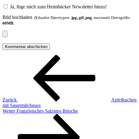
Ja, füge mich zum Heimbäcker Newsletter hinzu!
Bild hochladen
(Erlaubte Dateitypen:
jpg, gif, png
, maximale Dateigröße:
60MB.
Beitragsnavigation
Vorheriger
Beitrag
Zurück
Apfelkuchen
mit Sauermilchguss
Nächster
Weiter
Französisches Salziges Brioche
Beitrag