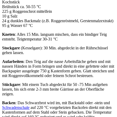
Kochstück
Brühstück ca. 50-55 °C
225 g Roggenschrot mittelfein
10 g Salz
24 g dunkles Backmalz (z.B. Roggenröstmehl, Gerstenmalzextrakt)
95 g Wasser 67 °C
Kneten
: Alles 15 Min. langsam mischen, dass ein bindiger Teig
entsteht. Teigtemperatur 30-31 °C
Stockgare
(Kesselgare): 30 Min. abgedeckt in der Rührschüssel
gehen lassen.
Aufarbeiten
: Den Teig auf die nasse Arbeitsfläche geben und mit
nassen Händen in Form bringen und direkt in eine gefettete oder mit
Backpapier ausgelegte 750 g Kastenform geben. Glatt streichen und
mit Roggenvollkornmehl oder feinem Schrot bestreuen.
Stückgare
: Mit einem Tuch abgedeckt für 50 -75 Min aufgehen
lassen, bis sich erste 2-3 mm breite Gärrisse an der Oberfläche
zeigen.
Backen
: Das Schwarzbrot wird im, mit Backstahl oder -stein und
Schwadenschale
auf 220 °C vorgeheizten Backofen direkt mit den
Kastenformen auf dem Stahl oder Stein gebacken. Die Temperatur
wird direkt auf 160 °C reduziert und es wird sehr kräftig