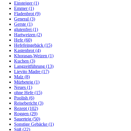
Einsteiger
(1)
Emmer
(1)
Fladenbrot
(9)
General
(3)
Gerste
(1)
glutenfrei
(1)
Hartweizen
(2)
Hefe
(60)
Hefefeingebäck
(15)
Kastenbrot
(4)
Khorasan-Weizen
(1)
Kuchen
(3)
Langzeitführung
(13)
Lievito Madre
(17)
Malz
(8)
Mürbeteig
(1)
Neues
(1)
ohne Hefe
(15)
Poolish
(6)
Reisebericht
(3)
Rezept
(102)
Roggen
(29)
Sauerteig
(50)
Sonstige Gebäcke
(1)
Süß
(22)