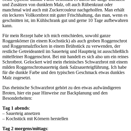
und Zusätzen von dunklem Malz, oft auch Rübenkraut oder
manchmal wird auch mit Zuckercouleur nachgeholfen. Man erhält
ein leckeres Vollkornbrot mit guter Frischhaltung, das man, wenn es
geschnitten ist, im Kühlschrank gut und gerne 10 Tage aufbewahren
kann.
Für mein Rezept habe ich mich entschieden, sowohl ganze
Roggenkörner (in einem Kochstück) als auch groben Roggenschrot
und Roggenmalzflocken in einem Brühstück zu verwenden, der
restliche Getreideanteil im Sauerteig und Hauptteig ist ausschließlich
mittelfeiner Roggenschrot. Bei mir handelt es sich also um ein reines
Schrotbrot. Gelockert wird mein rheinisches Schwarzbrot mit einem
milden Roggenschrotsauerteig dank Salzsauerteigführung. Ich habe
für die dunkle Farbe und den typischen Geschmack etwas dunkles
Malz zugesetzt.
Das rheinische Schwarzbrot gehört zu den etwas aufwändigeren
Broten, hier ein paar Hinweise zur Backplanung und den
Besonderheiten:
Tag 1 abends
:
– Sauerteig ansetzen
– Kochstück mit Körnern herstellen
Tag 2 morgens/mittags
: