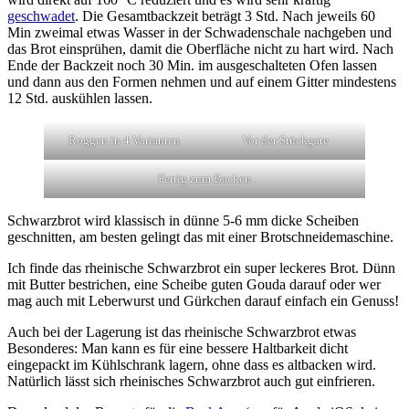
geschwadet
. Die Gesamtbackzeit beträgt 3 Std. Nach jeweils 60
Min zweimal etwas Wasser in der Schwadenschale nachgeben und
das Brot einsprühen, damit die Oberfläche nicht zu hart wird. Nach
Ende der Backzeit noch 30 Min. im ausgeschalteten Ofen lassen
und dann aus den Formen nehmen und auf einem Gitter mindestens
12 Std. auskühlen lassen.
Roggen in 4 Varianten
Vor der Stückgare
Fertig zum Backen
Schwarzbrot wird klassisch in dünne 5-6 mm dicke Scheiben
geschnitten, am besten gelingt das mit einer Brotschneidemaschine.
Ich finde das rheinische Schwarzbrot ein super leckeres Brot. Dünn
mit Butter bestrichen, eine Scheibe guten Gouda darauf oder wer
mag auch mit Leberwurst und Gürkchen darauf einfach ein Genuss!
Auch bei der Lagerung ist das rheinische Schwarzbrot etwas
Besonderes: Man kann es für eine bessere Haltbarkeit dicht
eingepackt im Kühlschrank lagern, ohne dass es altbacken wird.
Natürlich lässt sich rheinisches Schwarzbrot auch gut einfrieren.