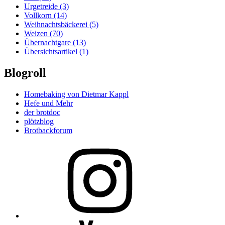
Urgetreide
(3)
Vollkorn
(14)
Weihnachtsbäckerei
(5)
Weizen
(70)
Übernachtgare
(13)
Übersichtsartikel
(1)
Blogroll
Homebaking von Dietmar Kappl
Hefe und Mehr
der brotdoc
plötzblog
Brotbackforum
Folge
mir
auf
Instagram
Folge