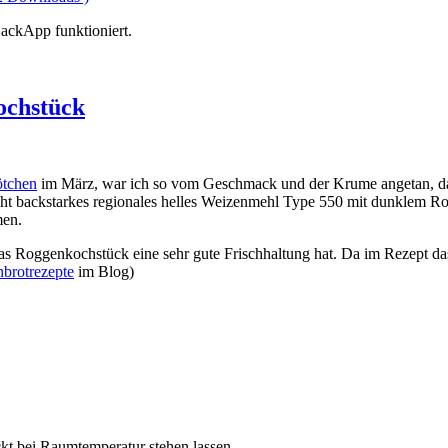
BackApp funktioniert.
ochstück
ötchen
im März, war ich so vom Geschmack und der Krume angetan, das
echt backstarkes regionales helles Weizenmehl Type 550 mit dunklem R
men.
das Roggenkochstück eine sehr gute Frischhaltung hat. Da im Rezept d
brotrezepte
im Blog)
kt bei Raumtemperatur stehen lassen.