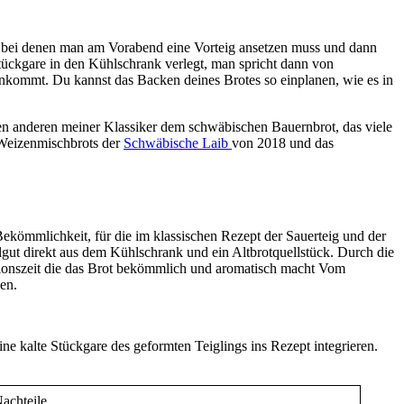
pte bei denen man am Vorabend eine Vorteig ansetzen muss und dann
tückgare in den Kühlschrank verlegt, man spricht dann von
 ankommt. Du kannst das Backen deines Brotes so einplanen, wie es in
en anderen meiner Klassiker dem schwäbischen Bauernbrot, das viele
 Weizenmischbrots der
Schwäbische Laib
von 2018 und das
kömmlichkeit, für die im klassischen Rezept der Sauerteig und der
lgut direkt aus dem Kühlschrank und ein Altbrotquellstück. Durch die
ionszeit die das Brot bekömmlich und aromatisch macht Vom
en.
ne kalte Stückgare des geformten Teiglings ins Rezept integrieren.
achteile