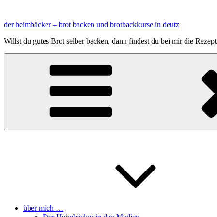
Zum
Inhalt
der heimbäcker – brot backen und brotbackkurse in deutz
springen
Willst du gutes Brot selber backen, dann findest du bei mir die Reze
über mich …
Der Heimbäcker in den Medien