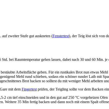
 auf zweiter Stufe gut auskneten (
Fenstertest
), der Teig löst sich von
,5 Std. bei Raumtemperatur gehen lassen, dabei nach 30 und 60 Min. je
bestäubte Arbeitsfläche geben. Für ein rustikales Brot nun etwas Mehl
f genügend Mehl rund schieben, sodass ein schöner runder Laib mit Spa
ngeschnittenes Brot backen so solltest du mit weniger Mehl arbeiten u
e Gare mit dem
Fingertest
prüfen, der Teigling sollte vor dem Backen ei
 1,5-2 cm tief einschneiden und in den gut auf 250 °C vorgeheizen Ofen 
. Weitere 35 Min fertig backen und dann noch mit einem Spalt offener