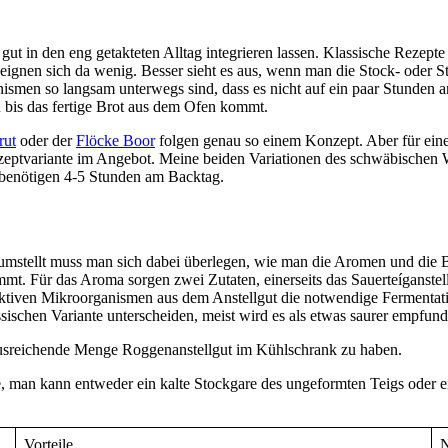
 gut in den eng getakteten Alltag integrieren lassen. Klassische Reze
eignen sich da wenig. Besser sieht es aus, wenn man die Stock- oder S
anismen so langsam unterwegs sind, dass es nicht auf ein paar Stunden
 bis das fertige Brot aus dem Ofen kommt.
rut
oder der
Flöcke Boor
folgen genau so einem Konzept. Aber für ein
Rezeptvariante im Angebot. Meine beiden Variationen des schwäbischen
 benötigen 4-5 Stunden am Backtag.
mstellt muss man sich dabei überlegen, wie man die Aromen und die Be
mt. Für das Aroma sorgen zwei Zutaten, einerseits das Sauerteíganstel
aktiven Mikroorganismen aus dem Anstellgut die notwendige Fermentat
sischen Variante unterscheiden, meist wird es als etwas saurer empfund
 ausreichende Menge Roggenanstellgut im Kühlschrank zu haben.
, man kann entweder ein kalte Stockgare des ungeformten Teigs oder ei
Vorteile
N