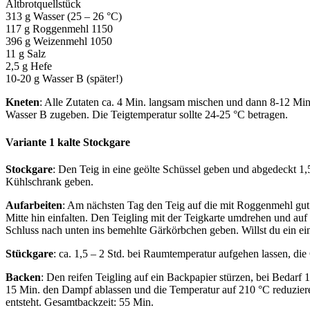
Altbrotquellstück
313 g Wasser (25 – 26 °C)
117 g Roggenmehl 1150
396 g Weizenmehl 1050
11 g Salz
2,5 g Hefe
10-20 g Wasser B (später!)
Kneten
: Alle Zutaten ca. 4 Min. langsam mischen und dann 8-12 Min.
Wasser B zugeben. Die Teigtemperatur sollte 24-25 °C betragen.
Variante 1 kalte Stockgare
Stockgare
: Den Teig in eine geölte Schüssel geben und abgedeckt 1
Kühlschrank geben.
Aufarbeiten
: Am nächsten Tag den Teig auf die mit Roggenmehl gut 
Mitte hin einfalten. Den Teigling mit der Teigkarte umdrehen und au
Schluss nach unten ins bemehlte Gärkörbchen geben. Willst du ein ei
Stückgare
: ca. 1,5 – 2 Std. bei Raumtemperatur aufgehen lassen, di
Backen
: Den reifen Teigling auf ein Backpapier stürzen, bei Bedarf
15 Min. den Dampf ablassen und die Temperatur auf 210 °C reduzieren
entsteht. Gesamtbackzeit: 55 Min.