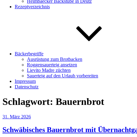
Heimbaecker Backstube in Deutz
Rezeptverzeichnis
Bäckerbegriffe
Ausrüstung zum Brotbacken
Roggensauerteig ansetzen
Lievito Madre züchten
Sauerteig auf den Urlaub vorbereiten
Impressum
Datenschutz
Schlagwort:
Bauernbrot
Veröffentlicht
31. März 2026
am
Schwäbisches Bauernbrot mit Übernachtg