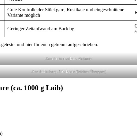
Gute Kontrolle der Stückgare, Rustikale und eingeschnittene
R
Variante möglich
G
Geringer Zeitaufwand am Backtag
s
getestet und hier für euch getrennt aufgeschrieben.
Anschnitt rustikale Variante
Anschnitt lange Stückgare (leichte Übergare)
e (ca. 1000 g Laib)
n)