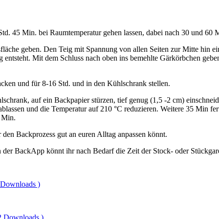
 Std. 45 Min. bei Raumtemperatur gehen lassen, dabei nach 30 und 60 
fläche geben. Den Teig mit Spannung von allen Seiten zur Mitte hin ei
 entsteht. Mit dem Schluss nach oben ins bemehlte Gärkörbchen geben. (
cken und für 8-16 Std. und in den Kühlschrank stellen.
lschrank, auf ein Backpapier stürzen, tief genug (1,5 -2 cm) einschnei
lassen und die Temperatur auf 210 °C reduzieren. Weitere 35 Min fert
 Min.
hr den Backprozess gut an euren Alltag anpassen könnt.
der BackApp könnt ihr nach Bedarf die Zeit der Stock- oder Stückgare
 Downloads )
2 Downloads )