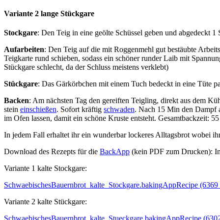
Variante 2 lange Stückgare
Stockgare
: Den Teig in eine geölte Schüssel geben und abgedeckt 1
Aufarbeiten
: Den Teig auf die mit Roggenmehl gut bestäubte Arbeits
Teigkarte rund schieben, sodass ein schöner runder Laib mit Spannung
Stückgare schlecht, da der Schluss meistens verklebt)
Stückgare
: Das Gärkörbchen mit einem Tuch bedeckt in eine Tüte pa
Backen
: Am nächsten Tag den gereiften Teigling, direkt aus dem Küh
stein
einschießen
. Sofort kräftig
schwaden
. Nach 15 Min den Dampf ab
im Ofen lassen, damit ein schöne Kruste entsteht. Gesamtbackzeit: 55
In jedem Fall erhaltet ihr ein wunderbar lockeres Alltagsbrot wobei i
Download des Rezepts für die
BackApp
(kein PDF zum Drucken): In 
Variante 1 kalte Stockgare:
SchwaebischesBauernbrot_kalte_Stockgare.bakingAppRecipe (6369
Variante 2 kalte Stückgare:
SchwaebischesBauernbrot_kalte_Stueckgare.bakingAppRecipe (630