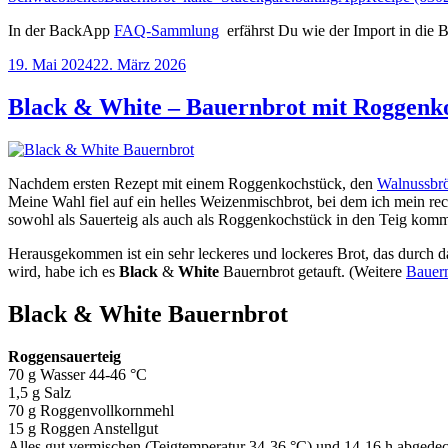
In der BackApp
FAQ-Sammlung
erfährst Du wie der Import in die 
Veröffentlicht
19. Mai 2024
22. März 2026
am
Black & White – Bauernbrot mit Roggenk
Nachdem ersten Rezept mit einem Roggenkochstück, den
Walnussbr
Meine Wahl fiel auf ein helles Weizenmischbrot, bei dem ich mein r
sowohl als Sauerteig als auch als Roggenkochstück in den Teig kom
Herausgekommen ist ein sehr leckeres und lockeres Brot, das durch 
wird, habe ich es
Black
&
White
Bauernbrot getauft. (Weitere
Bauern
Black & White Bauernbrot
Roggensauerteig
70 g Wasser 44-46 °C
1,5 g Salz
70 g Roggenvollkornmehl
15 g Roggen Anstellgut
Alles gut vermischen (Teigtemperatur 34-36 °C) und 14-16 h abgedec